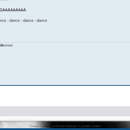
FIGAAAAAAAAA
ance :-dance :-dance :-dance
i
B
onnisti
Creato da
phpBB
® Forum Software © phpBB Limited