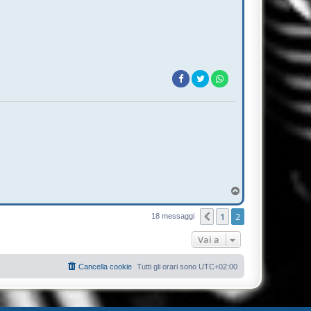
T
o
p
1
2
Precedente
18 messaggi
Vai a
Cancella cookie
Tutti gli orari sono
UTC+02:00