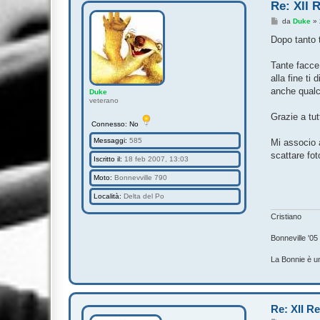
Re: XII 
M
da
Duke
»
e
s
Dopo tanto 
s
a
g
Tante facce
g
alla fine ti
i
o
anche qualc
Duke
veterano
Grazie a tu
Connesso: No
Messaggi:
585
Mi associo a
scattare fo
Iscritto il:
18 feb 2007, 13:03
Moto:
Bonnevville 790
Località:
Delta del Po
Cristiano
Bonneville '05
La Bonnie è un
Re: XII R