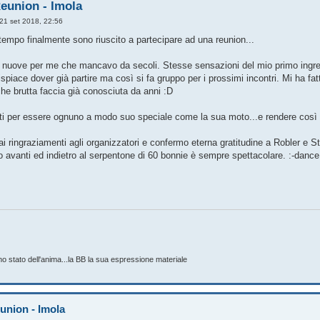
Reunion - Imola
21 set 2018, 22:56
tempo finalmente sono riuscito a partecipare ad una reunion...
 nuove per me che mancavo da secoli. Stesse sensazioni del mio primo ingress
 dispiace dover già partire ma così si fa gruppo per i prossimi incontri. Mi ha 
he brutta faccia già conosciuta da anni :D
tti per essere ognuno a modo suo speciale come la sua moto...e rendere così 
i ringraziamenti agli organizzatori e confermo eterna gratitudine a Robler e Stef
to avanti ed indietro al serpentone di 60 bonnie è sempre spettacolare. :-dance
o stato dell'anima...la BB la sua espressione materiale
eunion - Imola