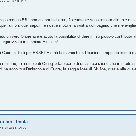
»
22 set 2018, 11:36
opo-raduno BB sono ancora inebriato, fisicamente sono tornato alle mie attiv
 quei rumori, quei sapori, le nostre moto e la vostra compagnia, che meraviglia
to un vero Onore avere avuto la possibilità di dare il mio piccolo contributo a
a organizzato in maniera Eccelsa!
 Cuore a Tutti per ESSERE stati fisicamente la Reunion, il rapporto iscritti e
non ultimo, mi riempie di Orgoglio fare parte di un’associazione che in modo s
i ha accolto all’unisono e di Cuore, la saggia Idea di Sir Joe, grazie alla qual
eunion - Imola
»
3 ott 2018, 14:05
.......