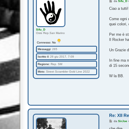
M
da
Sifu_D
e
s
Ciao a tutti!
s
a
g
Come ogni d
g
quei colori,
i
o
Sifu_D
Oste Rep.San Marino
Per me è sta
Il Rocker h
Connesso: No
Messaggi:
265
Un Grazie di
Iscritto il:
26 giu 2017, 7:09
In fine ma 
Regione:
Rep. SM
di 15 second
Moto:
Street Scrambler Gold Line 2022
W la BB.
Re: XII R
M
da
SirJoe
e
s
che dire......