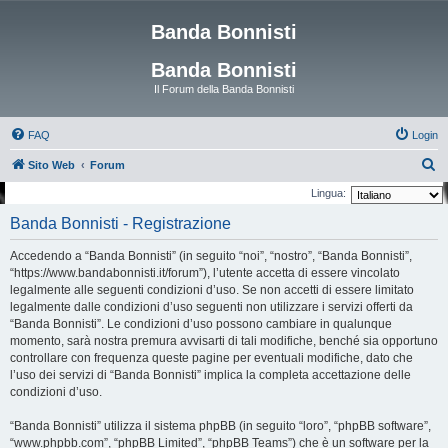
Banda Bonnisti
Banda Bonnisti
Il Forum della Banda Bonnisti
FAQ
Login
C
Sito Web
Forum
e
Lingua:
r
Banda Bonnisti - Registrazione
c
Accedendo a “Banda Bonnisti” (in seguito “noi”, “nostro”, “Banda Bonnisti”,
a
“https://www.bandabonnisti.it/forum”), l’utente accetta di essere vincolato
legalmente alle seguenti condizioni d’uso. Se non accetti di essere limitato
legalmente dalle condizioni d’uso seguenti non utilizzare i servizi offerti da
“Banda Bonnisti”. Le condizioni d’uso possono cambiare in qualunque
momento, sarà nostra premura avvisarti di tali modifiche, benché sia opportuno
controllare con frequenza queste pagine per eventuali modifiche, dato che
l’uso dei servizi di “Banda Bonnisti” implica la completa accettazione delle
condizioni d’uso.
“Banda Bonnisti” utilizza il sistema phpBB (in seguito “loro”, “phpBB software”,
“www.phpbb.com”, “phpBB Limited”, “phpBB Teams”) che è un software per la