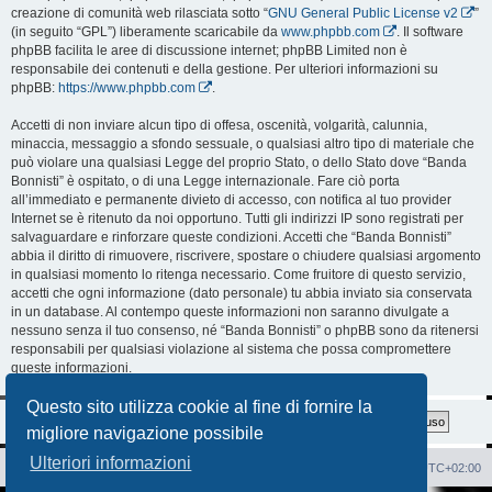
creazione di comunità web rilasciata sotto “
GNU General Public License v2
”
(in seguito “GPL”) liberamente scaricabile da
www.phpbb.com
. Il software
phpBB facilita le aree di discussione internet; phpBB Limited non è
responsabile dei contenuti e della gestione. Per ulteriori informazioni su
phpBB:
https://www.phpbb.com
.
Accetti di non inviare alcun tipo di offesa, oscenità, volgarità, calunnia,
minaccia, messaggio a sfondo sessuale, o qualsiasi altro tipo di materiale che
può violare una qualsiasi Legge del proprio Stato, o dello Stato dove “Banda
Bonnisti” è ospitato, o di una Legge internazionale. Fare ciò porta
all’immediato e permanente divieto di accesso, con notifica al tuo provider
Internet se è ritenuto da noi opportuno. Tutti gli indirizzi IP sono registrati per
salvaguardare e rinforzare queste condizioni. Accetti che “Banda Bonnisti”
abbia il diritto di rimuovere, riscrivere, spostare o chiudere qualsiasi argomento
in qualsiasi momento lo ritenga necessario. Come fruitore di questo servizio,
accetti che ogni informazione (dato personale) tu abbia inviato sia conservata
in un database. Al contempo queste informazioni non saranno divulgate a
nessuno senza il tuo consenso, né “Banda Bonnisti” o phpBB sono da ritenersi
responsabili per qualsiasi violazione al sistema che possa compromettere
queste informazioni.
Questo sito utilizza cookie al fine di fornire la
migliore navigazione possibile
Ulteriori informazioni
Sito Web
Forum
Cancella cookie
Tutti gli orari sono
UTC+02:00