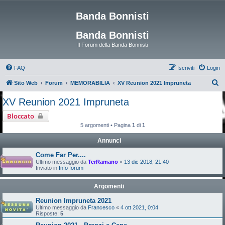
Banda Bonnisti
Banda Bonnisti
Il Forum della Banda Bonnisti
FAQ
Iscriviti
Login
C
Sito Web
Forum
MEMORABILIA
XV Reunion 2021 Impruneta
e
XV Reunion 2021 Impruneta
r
Bloccato
c
5 argomenti • Pagina
1
di
1
a
Annunci
Come Far Per....
Ultimo messaggio da
TerRamano
«
13 dic 2018, 21:40
Inviato in
Info forum
Argomenti
Reunion Impruneta 2021
Ultimo messaggio da
Francesco
«
4 ott 2021, 0:04
Risposte:
5