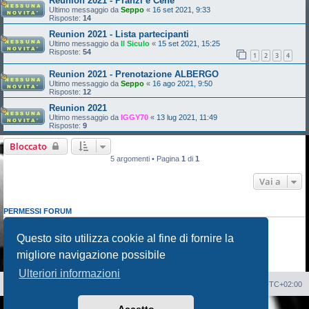
Reunion 2021 - Pranzi e Cene
Ultimo messaggio da
Seppo
«
16 set 2021, 9:33
Risposte:
14
Reunion 2021 - Lista partecipanti
Ultimo messaggio da
Il Siculo
«
15 set 2021, 15:25
Risposte:
54
1
2
3
4
Reunion 2021 - Prenotazione ALBERGO
Ultimo messaggio da
Seppo
«
16 ago 2021, 9:50
Risposte:
12
Reunion 2021
Ultimo messaggio da
IGGY70
«
13 lug 2021, 11:49
Risposte:
9
Bloccato
5 argomenti • Pagina
1
di
1
Vai a
PERMESSI FORUM
Non puoi
aprire nuovi argomenti
Non puoi
rispondere negli argomenti
Questo sito utilizza cookie al fine di fornire la
Non puoi
modificare i tuoi messaggi
migliore navigazione possibile
Non puoi
cancellare i tuoi messaggi
Non puoi
inviare allegati
Ulteriori informazioni
Sito Web
Forum
Cancella cookie
Tutti gli orari sono
UTC+02:00
Creato da
phpBB
® Forum Software © phpBB Limited