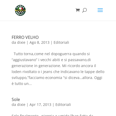
FERRO VELHO
da
dixie
|
Ago 8, 2013
|
Editoriali
Tutto torna,come nel dopoguerra quando si
“aggiustavano” i vecchi abiti e si passavano,di
generazione in generazione. Mi ricordo ancora il
loden rivoltato o i jeans che Indicavano le tappe dello
sviluppo,”facciamo economia “si diceva…allora. Oggi
è tutto un...
Sole
da
dixie
|
Apr 17, 2013
|
Editoriali
Sole,finalmente…pioggia e umido l’han fatta da