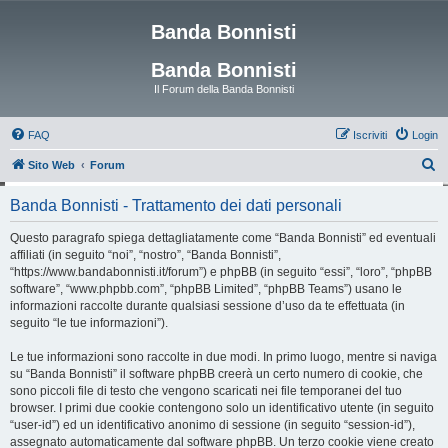
Banda Bonnisti
Banda Bonnisti
Il Forum della Banda Bonnisti
FAQ
Iscriviti
Login
C
Sito Web
Forum
e
Banda Bonnisti - Trattamento dei dati personali
r
c
Questo paragrafo spiega dettagliatamente come “Banda Bonnisti” ed eventuali
affiliati (in seguito “noi”, “nostro”, “Banda Bonnisti”,
a
“https://www.bandabonnisti.it/forum”) e phpBB (in seguito “essi”, “loro”, “phpBB
software”, “www.phpbb.com”, “phpBB Limited”, “phpBB Teams”) usano le
informazioni raccolte durante qualsiasi sessione d’uso da te effettuata (in
seguito “le tue informazioni”).
Le tue informazioni sono raccolte in due modi. In primo luogo, mentre si naviga
su “Banda Bonnisti” il software phpBB creerà un certo numero di cookie, che
sono piccoli file di testo che vengono scaricati nei file temporanei del tuo
browser. I primi due cookie contengono solo un identificativo utente (in seguito
“user-id”) ed un identificativo anonimo di sessione (in seguito “session-id”),
assegnato automaticamente dal software phpBB. Un terzo cookie viene creato