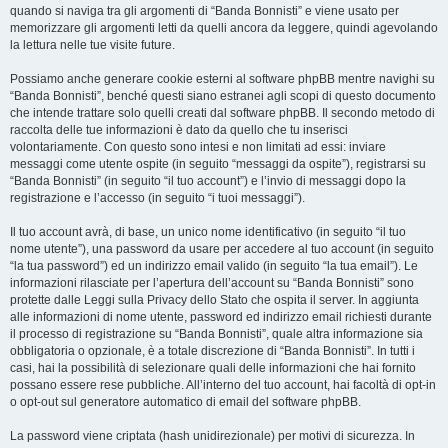
quando si naviga tra gli argomenti di “Banda Bonnisti” e viene usato per
memorizzare gli argomenti letti da quelli ancora da leggere, quindi agevolando
la lettura nelle tue visite future.
Possiamo anche generare cookie esterni al software phpBB mentre navighi su
“Banda Bonnisti”, benché questi siano estranei agli scopi di questo documento
che intende trattare solo quelli creati dal software phpBB. Il secondo metodo di
raccolta delle tue informazioni è dato da quello che tu inserisci
volontariamente. Con questo sono intesi e non limitati ad essi: inviare
messaggi come utente ospite (in seguito “messaggi da ospite”), registrarsi su
“Banda Bonnisti” (in seguito “il tuo account”) e l’invio di messaggi dopo la
registrazione e l’accesso (in seguito “i tuoi messaggi”).
Il tuo account avrà, di base, un unico nome identificativo (in seguito “il tuo
nome utente”), una password da usare per accedere al tuo account (in seguito
“la tua password”) ed un indirizzo email valido (in seguito “la tua email”). Le
informazioni rilasciate per l’apertura dell’account su “Banda Bonnisti” sono
protette dalle Leggi sulla Privacy dello Stato che ospita il server. In aggiunta
alle informazioni di nome utente, password ed indirizzo email richiesti durante
il processo di registrazione su “Banda Bonnisti”, quale altra informazione sia
obbligatoria o opzionale, è a totale discrezione di “Banda Bonnisti”. In tutti i
casi, hai la possibilità di selezionare quali delle informazioni che hai fornito
possano essere rese pubbliche. All’interno del tuo account, hai facoltà di opt-in
o opt-out sul generatore automatico di email del software phpBB.
La password viene criptata (hash unidirezionale) per motivi di sicurezza. In