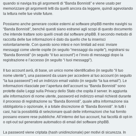
quando si naviga tra gli argomenti di “Banda Bonnisti” e viene usato per
memorizzare gli argomenti letti da quelli ancora da leggere, quindi agevolando
la lettura nelle tue visite future.
Possiamo anche generare cookie esterni al software phpBB mentre navighi su
“Banda Bonnisti”, benché questi siano estranei agli scopi di questo documento
che intende trattare solo quelli creati dal software phpBB. Il secondo metodo di
raccolta delle tue informazioni è dato da quello che tu inserisci
volontariamente. Con questo sono intesi e non limitati ad essi: inviare
messaggi come utente ospite (in seguito “messaggi da ospite”), registrarsi su
“Banda Bonnisti” (in seguito “il tuo account”) e l’invio di messaggi dopo la
registrazione e l’accesso (in seguito “i tuoi messaggi”).
Il tuo account avrà, di base, un unico nome identificativo (in seguito “il tuo
nome utente”), una password da usare per accedere al tuo account (in seguito
“la tua password”) ed un indirizzo email valido (in seguito “la tua email”). Le
informazioni rilasciate per l’apertura dell’account su “Banda Bonnisti” sono
protette dalle Leggi sulla Privacy dello Stato che ospita il server. In aggiunta
alle informazioni di nome utente, password ed indirizzo email richiesti durante
il processo di registrazione su “Banda Bonnisti”, quale altra informazione sia
obbligatoria o opzionale, è a totale discrezione di “Banda Bonnisti”. In tutti i
casi, hai la possibilità di selezionare quali delle informazioni che hai fornito
possano essere rese pubbliche. All’interno del tuo account, hai facoltà di opt-in
o opt-out sul generatore automatico di email del software phpBB.
La password viene criptata (hash unidirezionale) per motivi di sicurezza. In