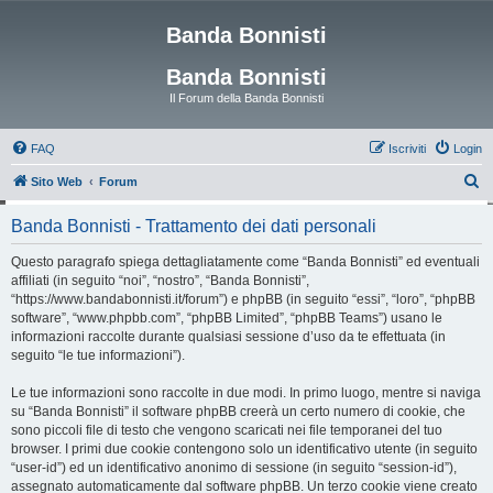
Banda Bonnisti
Banda Bonnisti
Il Forum della Banda Bonnisti
FAQ
Iscriviti
Login
C
Sito Web
Forum
e
Banda Bonnisti - Trattamento dei dati personali
r
c
Questo paragrafo spiega dettagliatamente come “Banda Bonnisti” ed eventuali
affiliati (in seguito “noi”, “nostro”, “Banda Bonnisti”,
a
“https://www.bandabonnisti.it/forum”) e phpBB (in seguito “essi”, “loro”, “phpBB
software”, “www.phpbb.com”, “phpBB Limited”, “phpBB Teams”) usano le
informazioni raccolte durante qualsiasi sessione d’uso da te effettuata (in
seguito “le tue informazioni”).
Le tue informazioni sono raccolte in due modi. In primo luogo, mentre si naviga
su “Banda Bonnisti” il software phpBB creerà un certo numero di cookie, che
sono piccoli file di testo che vengono scaricati nei file temporanei del tuo
browser. I primi due cookie contengono solo un identificativo utente (in seguito
“user-id”) ed un identificativo anonimo di sessione (in seguito “session-id”),
assegnato automaticamente dal software phpBB. Un terzo cookie viene creato