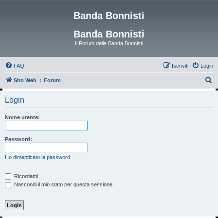
Banda Bonnisti
Banda Bonnisti
Il Forum della Banda Bonnisti
FAQ
Iscriviti
Login
C
Sito Web
Forum
e
Login
r
c
Nome utente:
a
Password:
Ho dimenticato la password
Ricordami
Nascondi il mio stato per questa sessione