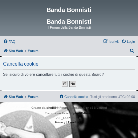
Banda Bonnisti
Banda Bonnisti
Il Forum della Banda Bonnisti
FAQ
Iscriviti
Login
C
Sito Web
Forum
e
Cancella cookie
r
c
Sei sicuro di volere cancellare tutti i cookie di questa Board?
a
Sito Web
Forum
Cancella cookie
Tutti gli orari sono
UTC+02:00
Creato da
phpBB
® Forum Software © phpBB Limited
Traduzione Italiana
phpBB-Italia.it
AIF_COPYRIGHT
Privacy
|
Condizioni