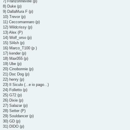
7) Franzonneville (p)
8) Duke (p)
9) DallaMura F (p)
10) Trevor (p)
11) Ceccomannaro (p)
12) Wildcrissy (p)
13) Alex (P)
14) Wolf_orso (p)
15) Sl4sh (p)
16) Marco_T100 (p )
17) kender (p)
18) Max055 (p)
19) Ube (p)
20) Cinobonnie (p)
21) Doc Dog (p)
22) henry (p)
23) Il Siculo (...e io pago...)
24) Folletto (p)
25) G72 (p)
26) Dixie (p)
27) Salazar (p)
28) Setter (P)
29) Souldancer (p)
30) GD (p)
31) DIDO (p)