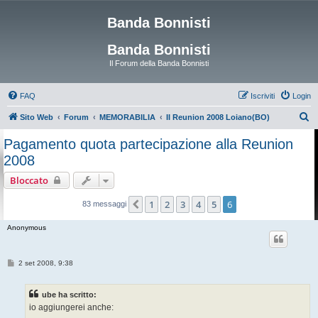
Banda Bonnisti
Banda Bonnisti
Il Forum della Banda Bonnisti
FAQ
Iscriviti
Login
C
Sito Web
Forum
MEMORABILIA
II Reunion 2008 Loiano(BO)
e
Pagamento quota partecipazione alla Reunion
r
2008
c
Bloccato
a
1
2
3
4
5
6
Precedente
83 messaggi
Anonymous
M
2 set 2008, 9:38
e
s
s
ube ha scritto:
a
g
io aggiungerei anche:
g