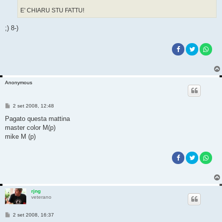
i
o
E' CHIARU STU FATTU!
;) 8-)
Anonymous
M
2 set 2008, 12:48
e
s
Pagato questa mattina
s
master color M(p)
a
g
mike M (p)
g
i
o
rjng
veterano
M
2 set 2008, 16:37
e