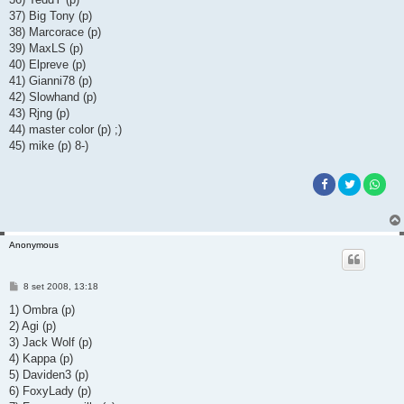
37) Big Tony (p)
38) Marcorace (p)
39) MaxLS (p)
40) Elpreve (p)
41) Gianni78 (p)
42) Slowhand (p)
43) Rjng (p)
44) master color (p) ;)
45) mike (p) 8-)
Anonymous
M
8 set 2008, 13:18
e
s
1) Ombra (p)
s
2) Agi (p)
a
g
3) Jack Wolf (p)
g
4) Kappa (p)
i
o
5) Daviden3 (p)
6) FoxyLady (p)