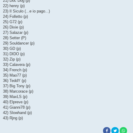
21) Doc Dog (p)
22) henry (p)
23) Il Siculo (...e io pago...)
24) Folletto (p)
25) G72 (p)
26) Dixie (p)
27) Salazar (p)
28) Setter (P)
29) Souldancer (p)
30) GD (p)
31) DIDO (p)
32) Zip (p)
33) Calavera (p)
34) French (p)
35) Mao77 (p)
36) TeddY (p)
37) Big Tony (p)
38) Marcorace (p)
39) MaxLS (p)
40) Elpreve (p)
41) Gianni78 (p)
42) Slowhand (p)
43) Rjng (p)