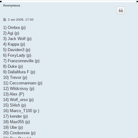
Anonymous
M
2 set 2008, 17:00
e
s
1) Ombra (p)
s
2) Agi (p)
a
g
3) Jack Wolf (p)
g
4) Kappa (p)
i
o
5) Daviden3 (p)
6) FoxyLady (p)
7) Franzonneville (p)
8) Duke (p)
9) DallaMura F (p)
10) Trevor (p)
11) Ceccomannaro (p)
12) Wildcrissy (p)
13) Alex (P)
14) Wolf_orso (p)
15) Sl4sh (p)
16) Marco_T100 (p )
17) kender (p)
18) Max055 (p)
19) Ube (p)
20) Cinobonnie (p)