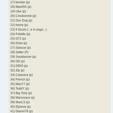
17) kender (p)
18) Max055 (p)
19) Ube (p)
20) Cinobonnie (p)
21) Doc Dog (p)
22) henry (p)
23) Il Siculo (...e io pago...)
24) Folletto (p)
25) G72 (p)
26) Dixie (p)
27) Salazar (p)
28) Setter (P)
29) Souldancer (p)
30) GD (p)
31) DIDO (p)
32) Zip (p)
33) Calavera (p)
34) French (p)
35) Mao77 (p)
36) TeddY (p)
37) Big Tony (p)
38) Marcorace (p)
39) MaxLS (p)
40) Elpreve (p)
41) Gianni78 (p)