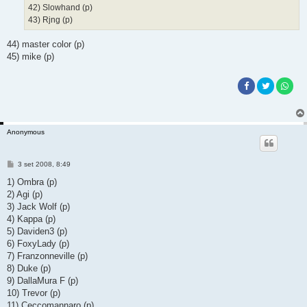
42) Slowhand (p)
43) Rjng (p)
44) master color (p)
45) mike (p)
Anonymous
M
3 set 2008, 8:49
e
s
1) Ombra (p)
s
2) Agi (p)
a
g
3) Jack Wolf (p)
g
4) Kappa (p)
i
o
5) Daviden3 (p)
6) FoxyLady (p)
7) Franzonneville (p)
8) Duke (p)
9) DallaMura F (p)
10) Trevor (p)
11) Ceccomannaro (p)