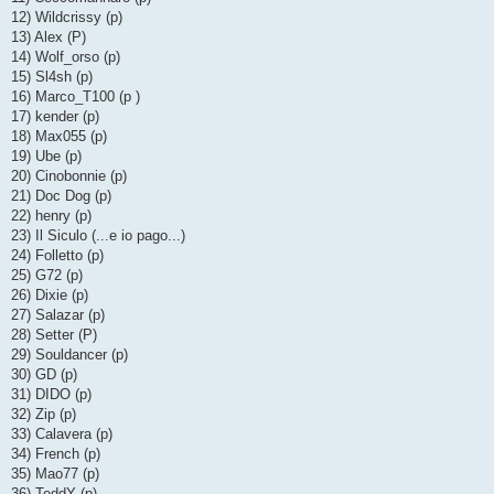
12) Wildcrissy (p)
13) Alex (P)
14) Wolf_orso (p)
15) Sl4sh (p)
16) Marco_T100 (p )
17) kender (p)
18) Max055 (p)
19) Ube (p)
20) Cinobonnie (p)
21) Doc Dog (p)
22) henry (p)
23) Il Siculo (...e io pago...)
24) Folletto (p)
25) G72 (p)
26) Dixie (p)
27) Salazar (p)
28) Setter (P)
29) Souldancer (p)
30) GD (p)
31) DIDO (p)
32) Zip (p)
33) Calavera (p)
34) French (p)
35) Mao77 (p)
36) TeddY (p)