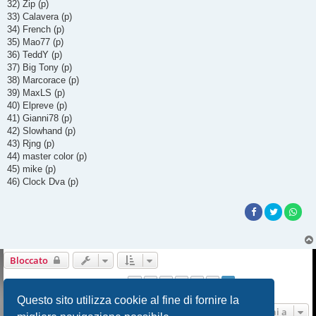
32) Zip (p)
33) Calavera (p)
34) French (p)
35) Mao77 (p)
36) TeddY (p)
37) Big Tony (p)
38) Marcorace (p)
39) MaxLS (p)
40) Elpreve (p)
41) Gianni78 (p)
42) Slowhand (p)
43) Rjng (p)
44) master color (p)
45) mike (p)
46) Clock Dva (p)
Bloccato
1
2
3
4
5
6
Precedente
83 messaggi
Questo sito utilizza cookie al fine di fornire la
Vai a