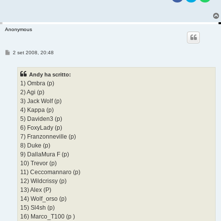
Anonymous
M
2 set 2008, 20:48
e
s
s
Andy ha scritto:
a
g
1) Ombra (p)
g
2) Agi (p)
i
o
3) Jack Wolf (p)
4) Kappa (p)
5) Daviden3 (p)
6) FoxyLady (p)
7) Franzonneville (p)
8) Duke (p)
9) DallaMura F (p)
10) Trevor (p)
11) Ceccomannaro (p)
12) Wildcrissy (p)
13) Alex (P)
14) Wolf_orso (p)
15) Sl4sh (p)
16) Marco_T100 (p )