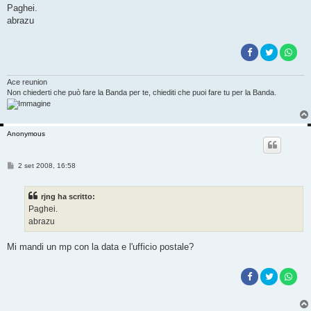
s
Paghei.
s
abrazu
a
g
g
i
o
Ace reunion
Non chiederti che può fare la Banda per te, chiediti che puoi fare tu per la Banda.
Anonymous
M
2 set 2008, 16:58
e
s
s
rjng ha scritto:
a
g
Paghei.
g
abrazu
i
o
Mi mandi un mp con la data e l'ufficio postale?