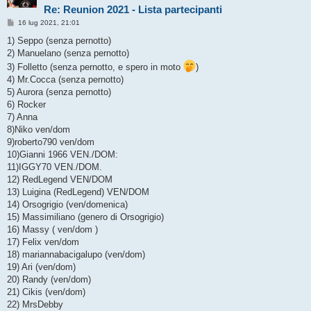
Re: Reunion 2021 - Lista partecipanti
M
16 lug 2021, 21:01
e
s
1) Seppo (senza pernotto)
s
2) Manuelano (senza pernotto)
a
g
3) Folletto (senza pernotto, e spero in moto
)
g
4) Mr.Cocca (senza pernotto)
i
o
5) Aurora (senza pernotto)
6) Rocker
7) Anna
8)Niko ven/dom
9)roberto790 ven/dom
10)Gianni 1966 VEN./DOM:
11)IGGY70 VEN./DOM.
12) RedLegend VEN/DOM
13) Luigina (RedLegend) VEN/DOM
14) Orsogrigio (ven/domenica)
15) Massimiliano (genero di Orsogrigio)
16) Massy ( ven/dom )
17) Felix ven/dom
18) mariannabacigalupo (ven/dom)
19) Ari (ven/dom)
20) Randy (ven/dom)
21) Cikis (ven/dom)
22) MrsDebby