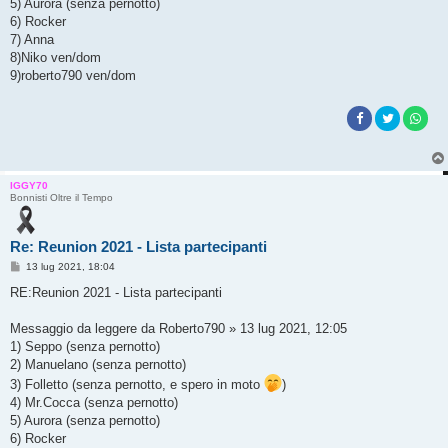
5) Aurora (senza pernotto)
6) Rocker
7) Anna
8)Niko ven/dom
9)roberto790 ven/dom
IGGY70
Bonnisti Oltre il Tempo
Re: Reunion 2021 - Lista partecipanti
M
13 lug 2021, 18:04
e
s
RE:Reunion 2021 - Lista partecipanti
s
a
g
Messaggio da leggere da Roberto790 » 13 lug 2021, 12:05
g
1) Seppo (senza pernotto)
i
o
2) Manuelano (senza pernotto)
3) Folletto (senza pernotto, e spero in moto
)
4) Mr.Cocca (senza pernotto)
5) Aurora (senza pernotto)
6) Rocker