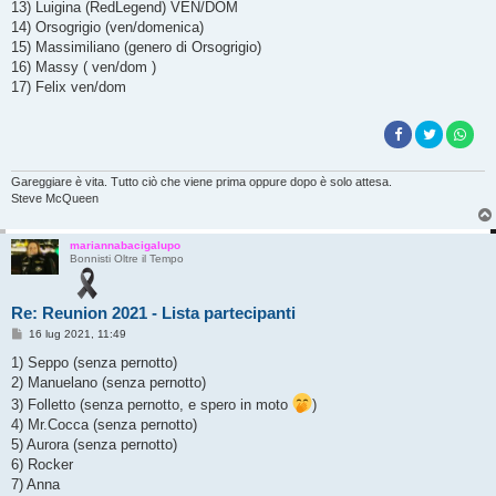
13) Luigina (RedLegend) VEN/DOM
14) Orsogrigio (ven/domenica)
15) Massimiliano (genero di Orsogrigio)
16) Massy ( ven/dom )
17) Felix ven/dom
Gareggiare è vita. Tutto ciò che viene prima oppure dopo è solo attesa.
Steve McQueen
mariannabacigalupo
Bonnisti Oltre il Tempo
Re: Reunion 2021 - Lista partecipanti
M
16 lug 2021, 11:49
e
s
1) Seppo (senza pernotto)
s
2) Manuelano (senza pernotto)
a
g
3) Folletto (senza pernotto, e spero in moto
)
g
4) Mr.Cocca (senza pernotto)
i
o
5) Aurora (senza pernotto)
6) Rocker
7) Anna