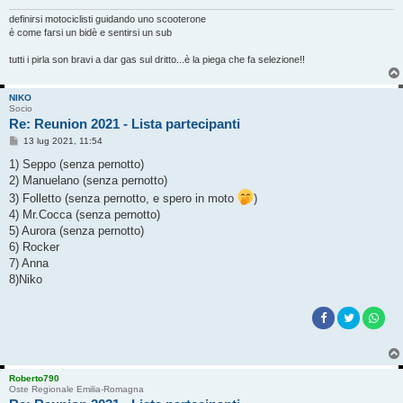
definirsi motociclisti guidando uno scooterone
è come farsi un bidè e sentirsi un sub
tutti i pirla son bravi a dar gas sul dritto...è la piega che fa selezione!!
NIKO
Socio
Re: Reunion 2021 - Lista partecipanti
M
13 lug 2021, 11:54
e
s
1) Seppo (senza pernotto)
s
2) Manuelano (senza pernotto)
a
g
3) Folletto (senza pernotto, e spero in moto
)
g
4) Mr.Cocca (senza pernotto)
i
o
5) Aurora (senza pernotto)
6) Rocker
7) Anna
8)Niko
Roberto790
Oste Regionale Emilia-Romagna