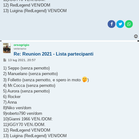
12) RedLegend VEN/DOM
13) Luigina (RedLegend) VEN/DOM
orsogrigio
veterano
Re: Reunion 2021 - Lista partecipanti
M
13 lug 2021, 20:57
e
s
1) Seppo (senza pernotto)
s
2) Manuelano (senza pernotto)
a
g
3) Folletto (senza pernotto, e spero in moto
)
g
4) Mr.Cocca (senza pernotto)
i
o
5) Aurora (senza pernotto)
6) Rocker
7) Anna
8)Niko ven/dom
9)roberto790 ven/dom
10)Gianni 1966 VEN./DOM:
11)IGGY70 VEN./DOM.
12) RedLegend VEN/DOM
13) Luigina (RedLegend) VEN/DOM