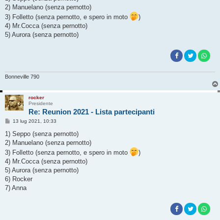
s
2) Manuelano (senza pernotto)
a
g
3) Folletto (senza pernotto, e spero in moto
)
g
4) Mr.Cocca (senza pernotto)
i
o
5) Aurora (senza pernotto)
Bonneville 790
rocker
Presidente
Re: Reunion 2021 - Lista partecipanti
M
13 lug 2021, 10:33
e
s
1) Seppo (senza pernotto)
s
2) Manuelano (senza pernotto)
a
g
3) Folletto (senza pernotto, e spero in moto
)
g
4) Mr.Cocca (senza pernotto)
i
o
5) Aurora (senza pernotto)
6) Rocker
7) Anna