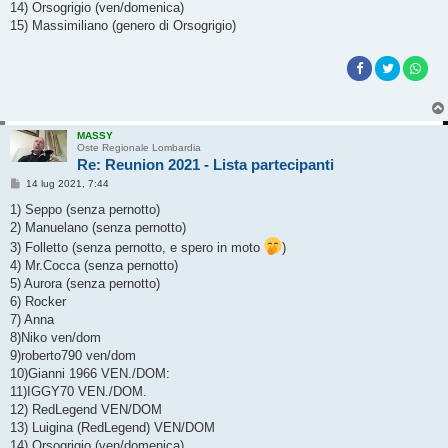
14) Orsogrigio (ven/domenica)
15) Massimiliano (genero di Orsogrigio)
MASSY
Oste Regionale Lombardia
Re: Reunion 2021 - Lista partecipanti
M
14 lug 2021, 7:44
e
s
1) Seppo (senza pernotto)
s
2) Manuelano (senza pernotto)
a
g
3) Folletto (senza pernotto, e spero in moto
)
g
4) Mr.Cocca (senza pernotto)
i
o
5) Aurora (senza pernotto)
6) Rocker
7) Anna
8)Niko ven/dom
9)roberto790 ven/dom
10)Gianni 1966 VEN./DOM:
11)IGGY70 VEN./DOM.
12) RedLegend VEN/DOM
13) Luigina (RedLegend) VEN/DOM
14) Orsogrigio (ven/domenica)