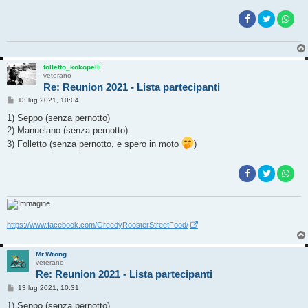
folletto_kokopelli
veterano
Re: Reunion 2021 - Lista partecipanti
M
13 lug 2021, 10:04
e
s
1) Seppo (senza pernotto)
s
2) Manuelano (senza pernotto)
a
g
3) Folletto (senza pernotto, e spero in moto
)
g
i
o
https://www.facebook.com/GreedyRoosterStreetFood/
Mr.Wrong
veterano
Re: Reunion 2021 - Lista partecipanti
M
13 lug 2021, 10:31
e
s
1) Seppo (senza pernotto)