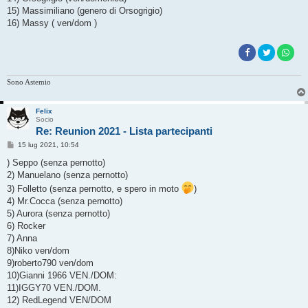
15) Massimiliano (genero di Orsogrigio)
16) Massy ( ven/dom )
Sono Astemio
Felix
Socio
Re: Reunion 2021 - Lista partecipanti
M
15 lug 2021, 10:54
e
s
) Seppo (senza pernotto)
s
2) Manuelano (senza pernotto)
a
g
3) Folletto (senza pernotto, e spero in moto
)
g
4) Mr.Cocca (senza pernotto)
i
o
5) Aurora (senza pernotto)
6) Rocker
7) Anna
8)Niko ven/dom
9)roberto790 ven/dom
10)Gianni 1966 VEN./DOM:
11)IGGY70 VEN./DOM.
12) RedLegend VEN/DOM