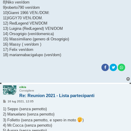
8)Niko ven/dom
9)roberto790 ven/dom
10)Gianni 1966 VEN./DOM:
11)IGGY70 VEN./DOM.
12) RedLegend VEN/DOM
13) Luigina (RedLegend) VEN/DOM
14) Orsogrigio (ven/domenica)
15) Massimiliano (genero di Orsogrigio)
16) Massy ( ven/dom )
17) Felix ven/dom
18) mariannabacigalupo (ven/dom)
cikis
Consigliere
Re: Reunion 2021 - Lista partecipanti
M
16 lug 2021, 12:05
e
s
1) Seppo (senza pernotto)
s
2) Manuelano (senza pernotto)
a
g
3) Folletto (senza pernotto, e spero in moto
)
g
4) Mr.Cocca (senza pernotto)
i
o
5) Aurora (senza pernotto)