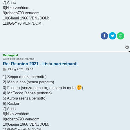
7) Anna
8)Niko ven/dom
9)roberto790 ven/dom
10)Gianni 1966 VEN./DOM:
11)IGGY70 VEN./DOM.
Redlegend
Oste Regionale Marche
Re: Reunion 2021 - Lista partecipanti
M
13 lug 2021, 19:54
e
s
1) Seppo (senza pernotto)
s
2) Manuelano (senza pernotto)
a
g
3) Folletto (senza pernotto, e spero in moto
)
g
4) Mr.Cocca (senza pernotto)
i
o
5) Aurora (senza pernotto)
6) Rocker
7) Anna
8)Niko ven/dom
9)roberto790 ven/dom
10)Gianni 1966 VEN./DOM:
11)IGGY70 VEN./DOM.