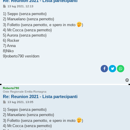
Re: Reunion 2021 - Lista partecipanti
M
13 lug 2021, 12:13
e
s
1) Seppo (senza pernotto)
s
2) Manuelano (senza pernotto)
a
g
3) Folletto (senza pernotto, e spero in moto
)
g
4) Mr.Cocca (senza pernotto)
i
o
5) Aurora (senza pernotto)
6) Rocker
7) Anna
8)Niko
9)roberto790 ven/dom
Roberto790
Oste Regionale Emilia-Romagna
Re: Reunion 2021 - Lista partecipanti
M
13 lug 2021, 13:05
e
s
1) Seppo (senza pernotto)
s
2) Manuelano (senza pernotto)
a
g
3) Folletto (senza pernotto, e spero in moto
)
g
4) Mr.Cocca (senza pernotto)
i
o