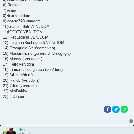
6) Rocker
7) Anna
8)Niko ven/dom
9)roberto790 ven/dom
10)Gianni 1966 VEN./DOM:
11)IGGY70 VEN./DOM.
12) RedLegend VEN/DOM
13) Luigina (RedLegend) VEN/DOM
14) Orsogrigio (ven/domenica)
15) Massimiliano (genero di Orsogrigio)
16) Massy ( ven/dom )
17) Felix ven/dom
18) mariannabacigalupo (ven/dom)
19) Ari (ven/dom)
20) Randy (ven/dom)
21) Cikis (ven/dom)
22) MrsDebby
23) LaQueen
rjng
veterano