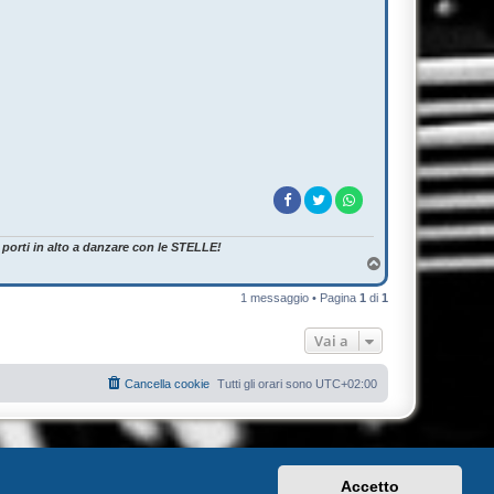
i porti in alto a danzare con le STELLE!
T
o
p
1 messaggio • Pagina
1
di
1
Vai a
Cancella cookie
Tutti gli orari sono
UTC+02:00
Accetto