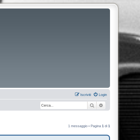
Iscriviti
Login
Cerca
Ricerca avanzata
1 messaggio • Pagina
1
di
1