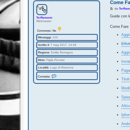
Come Far
M
da
TerRam
e
s
Guide con le
TerRamano
s
Webmaster
a
g
Come Fare P
g
Connesso: No
i
Aggi
o
Messaggi:
124
Effet
Iscritto il:
7 mag 2017, 14:49
Aggiu
Regione:
Emilia Romagna
Moto:
Figlia Piccola!
Invia
Località:
Lugo di Ravenna
Pagam
C
Contatta:
o
Titol
n
t
Modif
a
t
t
Spie
a
T
Attiv
e
r
R
Iphon
a
m
Andro
a
n