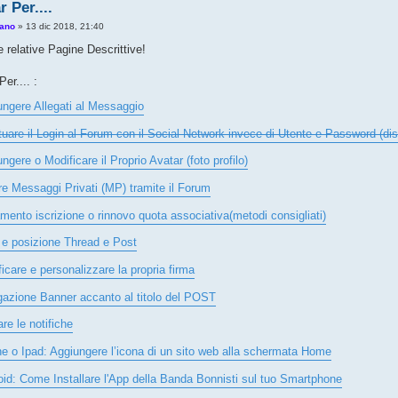
 Per....
ano
»
13 dic 2018, 21:40
 relative Pagine Descrittive!
er.... :
ungere Allegati al Messaggio
tuare il Login al Forum con il Social Network invece di Utente e Password (dis
ngere o Modificare il Proprio Avatar (foto profilo)
re Messaggi Privati (MP) tramite il Forum
ento iscrizione o rinnovo quota associativa(metodi consigliati)
i e posizione Thread e Post
icare e personalizzare la propria firma
gazione Banner accanto al titolo del POST
are le notifiche
e o Ipad: Aggiungere l’icona di un sito web alla schermata Home
id: Come Installare l'App della Banda Bonnisti sul tuo Smartphone