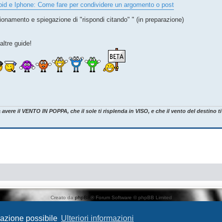
oid e Iphone: Come fare per condividere un argomento o post
onamento e spiegazione di "rispondi citando" " (in preparazione)
altre guide!
avere il VENTO IN POPPA, che il sole ti risplenda in VISO, e che il vento del destino t
Creato da
phpBB
® Forum Software © phpBB Limited
Traduzione Italiana
phpBB-Italia.it
AIF_COPYRIGHT
igazione possibile
Ulteriori informazioni
Privacy
|
Condizioni