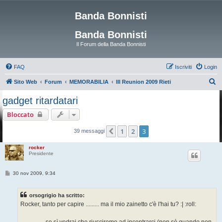
Banda Bonnisti
Banda Bonnisti
Il Forum della Banda Bonnisti
FAQ
Iscriviti
Login
C
Sito Web
Forum
MEMORABILIA
III Reunion 2009 Rieti
e
gadget ritardatari
r
Bloccato
c
a
1
2
3
Precedente
39 messaggi
rocker
Presidente
M
30 nov 2009, 9:34
e
s
s
orsogrigio ha scritto:
a
g
Rocker, tanto per capire ......... ma il mio zainetto c'è l'hai tu? :| :roll:
g
i
o
.................se sì vedrai che riusciremo ad incontrarci (non sò quando,non