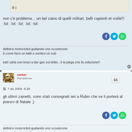
8-)
non c'è problema....un bel zaino di quelli militari, belli capienti et voilà!!!
:lol: :lol: :lol: :lol: :lol:
definirsi motociclisti guidando uno scooterone
è come farsi un bidè e sentirsi un sub
tutti i pirla son bravi a dar gas sul dritto...è la piega che fa selezione!!
rocker
Presidente
M
7 dic 2009, 6:38
e
s
gli ultimi zainetti, sono stati consegnati ieri a Rubin che ve li porterà al
s
pranzo di Natale ;)
a
g
g
i
o
definirsi motociclisti guidando uno scooterone