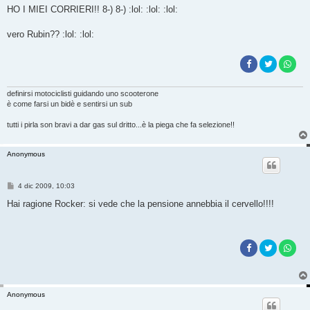
HO I MIEI CORRIERI!! 8-) 8-) :lol: :lol: :lol:
vero Rubin?? :lol: :lol:
definirsi motociclisti guidando uno scooterone
è come farsi un bidè e sentirsi un sub
tutti i pirla son bravi a dar gas sul dritto...è la piega che fa selezione!!
Anonymous
M
4 dic 2009, 10:03
e
s
Hai ragione Rocker: si vede che la pensione annebbia il cervello!!!!
s
a
g
g
i
o
Anonymous