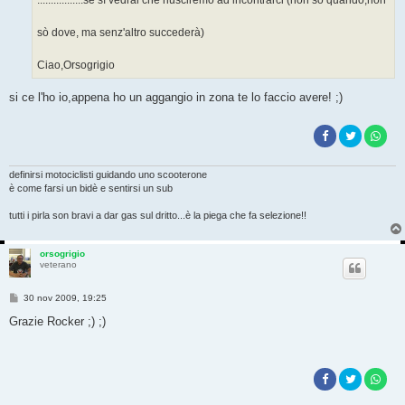
sò dove, ma senz'altro succederà)
Ciao,Orsogrigio
si ce l'ho io,appena ho un aggangio in zona te lo faccio avere! ;)
definirsi motociclisti guidando uno scooterone
è come farsi un bidè e sentirsi un sub
tutti i pirla son bravi a dar gas sul dritto...è la piega che fa selezione!!
orsogrigio
veterano
M
30 nov 2009, 19:25
e
s
Grazie Rocker ;) ;)
s
a
g
g
i
o