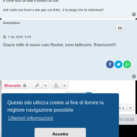
è come farsi un bidè e sentirsi un sub
tutti i pirla son bravi a dar gas sul dritto...è la piega che fa selezione!!
Anonymous
M
7 dic 2009, 8:33
e
s
Grazie mille di nuovo caro Rocker, sono bellissimi. Bravissimi!!!
s
a
g
g
i
o
Bloccato
1
2
3
Precedente
39 messaggi
Questo sito utilizza cookie al fine di fornire la
Vai a
migliore navigazione possibile
Ulteriori informazioni
Sito Web
Forum
Cancella cookie
Tutti gli orari sono
UTC+02:00
Creato da
phpBB
® Forum Software © phpBB Limited
Accetto
Traduzione Italiana
phpBB-Italia.it