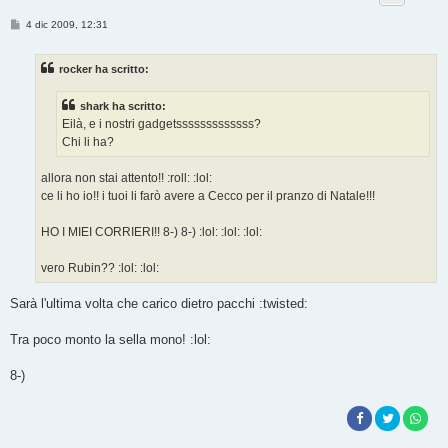
M
4 dic 2009, 12:31
e
s
s
rocker ha scritto:
a
g
g
shark ha scritto:
i
o
Eilà, e i nostri gadgetsssssssssssss?
Chi li ha?
allora non stai attento!! :roll: :lol:
ce li ho io!! i tuoi li farò avere a Cecco per il pranzo di Natale!!!
HO I MIEI CORRIERI!! 8-) 8-) :lol: :lol: :lol:
vero Rubin?? :lol: :lol:
Sarà l'ultima volta che carico dietro pacchi :twisted:
Tra poco monto la sella mono! :lol:
8-)