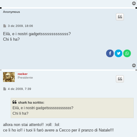
Anonymous
M
3 dic 2009, 18:06
e
s
Eilà, e i nostri gadgetsssssssssssss?
s
Chi li ha?
a
g
g
i
o
rocker
Presidente
M
4 dic 2009, 7:39
e
s
s
shark ha scritto:
a
g
Eilà, e i nostri gadgetsssssssssssss?
g
Chi li ha?
i
o
allora non stai attento!! :roll: :lol:
ce li ho io!! i tuoi li farò avere a Cecco per il pranzo di Natale!!!