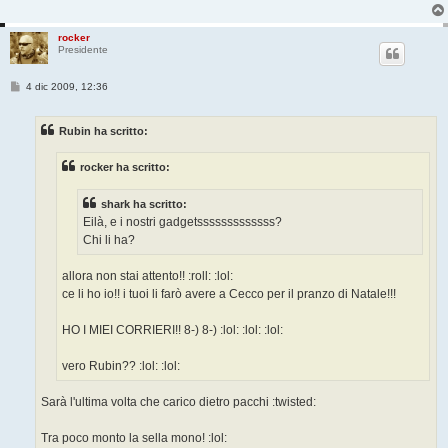
rocker
Presidente
M
4 dic 2009, 12:36
e
s
s
Rubin ha scritto:
a
g
g
rocker ha scritto:
i
o
shark ha scritto:
Eilà, e i nostri gadgetsssssssssssss?
Chi li ha?
allora non stai attento!! :roll: :lol:
ce li ho io!! i tuoi li farò avere a Cecco per il pranzo di Natale!!!
HO I MIEI CORRIERI!! 8-) 8-) :lol: :lol: :lol:
vero Rubin?? :lol: :lol:
Sarà l'ultima volta che carico dietro pacchi :twisted:
Tra poco monto la sella mono! :lol: