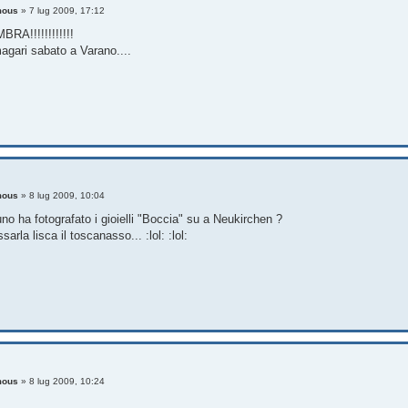
mous
»
7 lug 2009, 17:12
A!!!!!!!!!!!!
magari sabato a Varano....
mous
»
8 lug 2009, 10:04
o ha fotografato i gioielli "Boccia" su a Neukirchen ?
arla lisca il toscanasso... :lol: :lol:
mous
»
8 lug 2009, 10:24