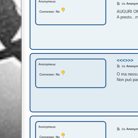
Anonymous
M
da
Anony
e
s
AUGURI OMBR
Connesso: No
s
A presto...
a
g
g
i
o
<<<>>>
Anonymous
M
da
Anony
e
s
O ma nessun
Connesso: No
s
Non può pass
a
g
g
i
o
Anonymous
M
da
Anony
e
s
Connesso: No