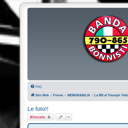
FAQ
Sito Web
Forum
MEMORABILIA
La BB al Triumph Trida
Le foto!!
Bloccato