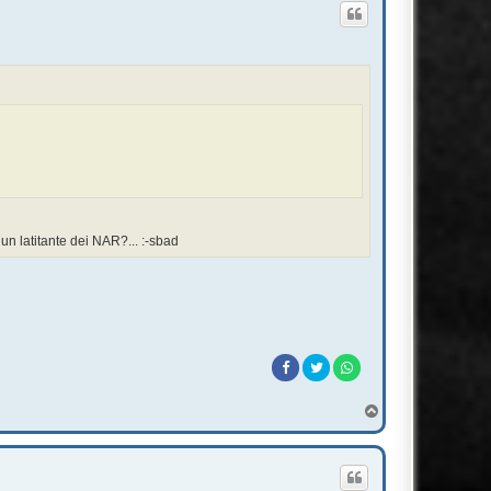
n latitante dei NAR?... :-sbad
T
o
p