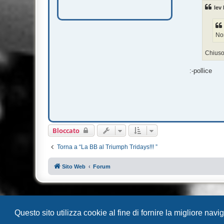
s
lev 
a
g
g
i
o
Non
Chiuso 
:-pollice
Bloccato
Torna a “La BB al Triumph Tridays!!! ”
Sito Web
Forum
Questo sito utilizza cookie al fine di fornire la migliore nav