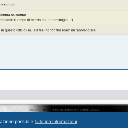
ha scritto:
ombra ha scritto:
ostante il tempo di merda ho una nostalgia... :(
in questo ufficio i m...a il feeling "on the road" mi rabbrividisce...
Creato da
phpBB
® Forum Software © phpBB Limited
Traduzione Italiana
phpBB-Italia.it
AIF_COPYRIGHT
igazione possibile
Ulteriori informazioni
Privacy
|
Condizioni