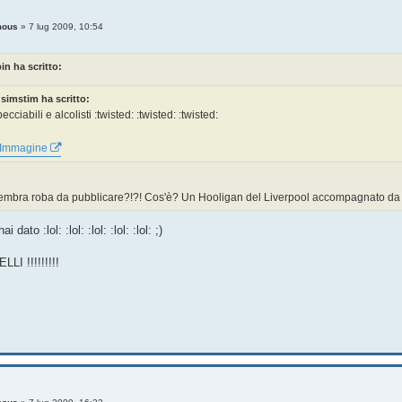
mous
»
7 lug 2009, 10:54
in ha scritto:
simstim ha scritto:
ecciabili e alcolisti :twisted: :twisted: :twisted:
sembra roba da pubblicare?!?! Cos'è? Un Hooligan del Liverpool accompagnato da u
ai dato :lol: :lol: :lol: :lol: :lol: ;)
I !!!!!!!!!