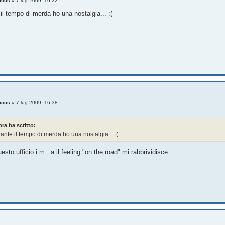
mous
»
7 lug 2009, 16:22
il tempo di merda ho una nostalgia... :(
mous
»
7 lug 2009, 16:38
ra ha scritto:
nte il tempo di merda ho una nostalgia... :(
esto ufficio i m...a il feeling "on the road" mi rabbrividisce...