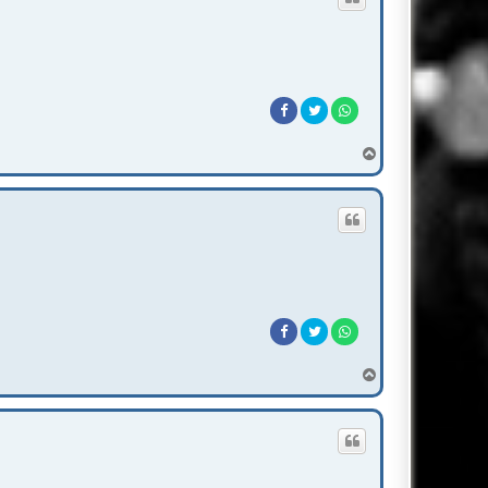
T
o
p
T
o
p