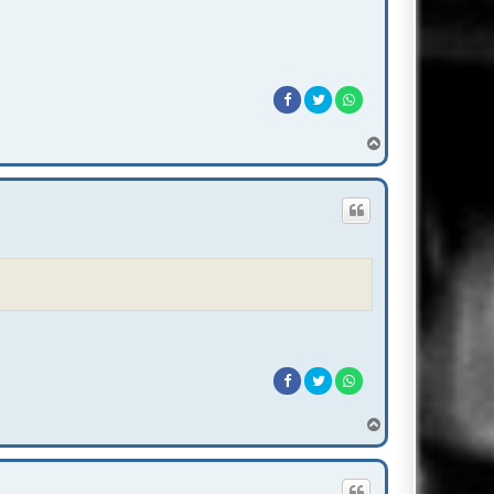
T
o
p
T
o
p