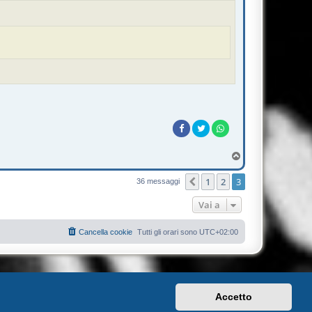
T
o
p
1
2
3
Precedente
36 messaggi
Vai a
Cancella cookie
Tutti gli orari sono
UTC+02:00
Accetto