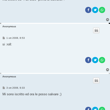
Anonymous
M
1 ott 2008, 8:53
e
s
si :roll:
s
a
g
g
i
o
Anonymous
M
3 ott 2008, 9:33
e
s
Mi sono iscritto ed ora le posso salvare ;)
s
a
g
g
i