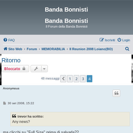
Banda Bonnisti
Banda Bonnisti
Il Forum della Banda Bonnisti
FAQ
Iscriviti
Login
C
Sito Web
Forum
MEMORABILIA
II Reunion 2008 Loiano(BO)
e
Ritorno
r
Bloccato
c
a
1
2
3
4
Precedente
48 messaggi
Anonymous
M
30 set 2008, 15:22
e
s
s
trevor ha scritto:
a
g
Any news?
g
i
o
ma clicchi su "Full Size" prima di salvarla??