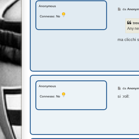
Anonymous
M
da
Anony
e
Connesso: No
s
s
trev
a
g
Any n
g
i
o
ma clicchi s
Anonymous
M
da
Anony
e
s
si :roll:
Connesso: No
s
a
g
g
i
o