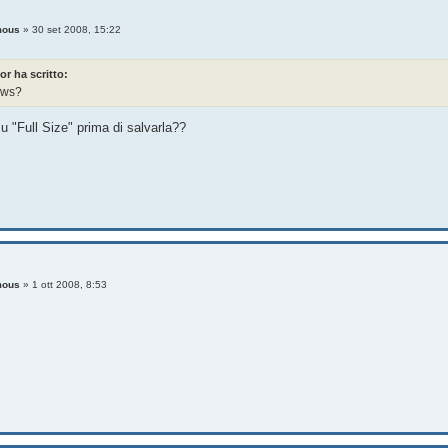
mous
»
30 set 2008, 15:22
or ha scritto:
ews?
u "Full Size" prima di salvarla??
mous
»
1 ott 2008, 8:53