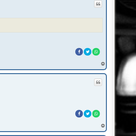
T
o
p
T
o
p