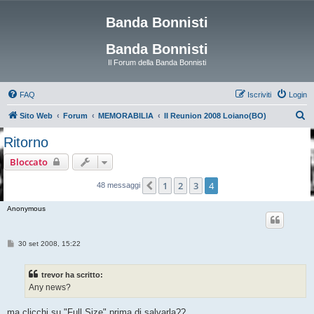
Banda Bonnisti
Banda Bonnisti
Il Forum della Banda Bonnisti
FAQ
Iscriviti
Login
C
Sito Web
Forum
MEMORABILIA
II Reunion 2008 Loiano(BO)
e
Ritorno
r
Bloccato
c
a
1
2
3
4
Precedente
48 messaggi
Anonymous
M
30 set 2008, 15:22
e
s
s
trevor ha scritto:
a
g
Any news?
g
i
o
ma clicchi su "Full Size" prima di salvarla??