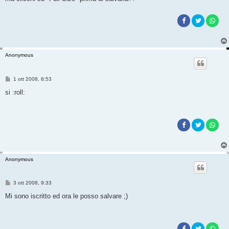
Anonymous
M
1 ott 2008, 8:53
e
s
si :roll:
s
a
g
g
i
o
Anonymous
M
3 ott 2008, 9:33
e
s
Mi sono iscritto ed ora le posso salvare ;)
s
a
g
g
i