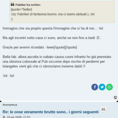
s
Fabiker ha scritto:
a
g
[quote="Setter]
g
:cry: Fabriker (il fantasma buono..ma ci siamo abituati ), :lol:
i
o
;)
Immagino che sia proprio questa l'immagine che si ha di me... :lol:
Ma agli incontri sotto casa ci sono, anche se non fino a tardi :D .
Grazie per avermi ricordato :-beer[/quote][/quote]
Bella fab. allora ascolta io sabato causa cuore infranto ho già prenotato
una sbronza colossale al Pub siccome dopo rischio di perdermi per
loiangeles vieni giù che ci sbronziamo insieme daiiiii !!
:lol: :lol:
Anonymous
Re: le cose veramente brutte sono.. i giorni seguenti
M
19 set 2008, 17:37