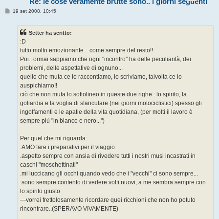
Re: le cose veramente brutte sono.. i giorni seguenti
M
19 set 2008, 10:45
e
s
s
Setter ha scritto:
a
g
:D
g
tutto molto emozionante....come sempre del resto!!
i
o
Poi.. ormai sappiamo che ogni "incontro" ha delle peculiarità, dei
problemi, delle aspettative di ognuno...
quello che muta ce lo raccontiamo, lo scriviamo, talvolta ce lo
auspichiamo!!
ciò che non muta lo sottolineo in queste due righe : lo spirito, la
goliardia e la voglia di sfanculare (nei giorni motociclistici) spesso gli
ingolfamenti e le apatie della vita quotidiana, (per molti il lavoro è
sempre più "in bianco e nero...")
Per quel che mi riguarda:
.AMO fare i preparativi per il viaggio
.aspetto sempre con ansia di rivedere tutti i nostri musi incastrati in
caschi "moschettinati"
.mi luccicano gli occhi quando vedo che i "vecchi" ci sono sempre...
.sono sempre contento di vedere volti nuovi, a me sembra sempre con
lo spirito giusto
---vorrei frettolosamente ricordare quei ricchioni che non ho potuto
rincontrare..(SPERAVO VIVAMENTE)