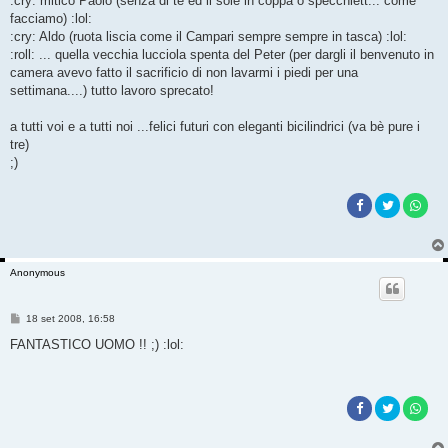
:cry: mitico Paolo (senza di te ed il sole in coppa o specchiett... come
facciamo) :lol:
:cry: Aldo (ruota liscia come il Campari sempre sempre in tasca) :lol:
:roll: ... quella vecchia lucciola spenta del Peter (per dargli il benvenuto in
camera avevo fatto il sacrificio di non lavarmi i piedi per una
settimana....) tutto lavoro sprecato!
a tutti voi e a tutti noi ...felici futuri con eleganti bicilindrici (va bè pure i
tre)
;)
Anonymous
M
18 set 2008, 16:58
e
s
FANTASTICO UOMO !! ;) :lol:
s
a
g
g
i
o