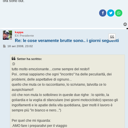
ora sono out.
kappa
EX Presidente
Re: le cose veramente brutte sono.. i giorni seguenti
M
18 set 2008, 23:02
e
s
s
Setter ha scritto:
a
g
:D
g
tutto molto emozionante....come sempre del resto!!
i
o
Poi.. ormai sappiamo che ogni "incontro" ha delle peculiarità, dei
problemi, delle aspettative di ognuno...
quello che muta ce lo raccontiamo, lo scriviamo, talvolta ce lo
auspichiamo!!
ciò che non muta lo sottolineo in queste due righe : lo spirito, la
goliardia e la voglia di sfanculare (nei giorni motociclistici) spesso gli
ingolfamenti e le apatie della vita quotidiana, (per molti il lavoro è
sempre più "in bianco e nero...")
Per quel che mi riguarda:
.AMO fare i preparativi per il viaggio