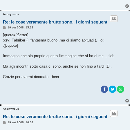
Anonymous
Re: le cose veramente brutte sono.. i giorni seguenti
M
19 set 2008, 15:18
e
s
[quote="Setter]
s
:cry: Fabriker (il fantasma buono..ma ci siamo abituati ), :lol:
a
g
;)[/quote]
g
i
o
Immagino che sia proprio questa l'immagine che si ha di me... :lol:
Ma agli incontri sotto casa ci sono, anche se non fino a tardi :D .
Grazie per avermi ricordato :-beer
Anonymous
Re: le cose veramente brutte sono.. i giorni seguenti
M
19 set 2008, 16:01
e
s