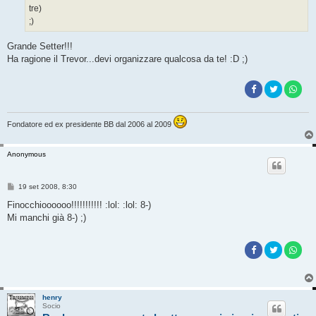
tre)
;)
Grande Setter!!!
Ha ragione il Trevor...devi organizzare qualcosa da te! :D ;)
Fondatore ed ex presidente BB dal 2006 al 2009
Anonymous
M
19 set 2008, 8:30
e
s
Finocchioooooo!!!!!!!!!!! :lol: :lol: 8-)
s
Mi manchi già 8-) ;)
a
g
g
i
o
henry
Socio