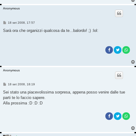
Anonymous
M
18 set 2008, 17:57
e
s
Sarà ora che organizzi qualcosa da te...balordo! ;) :lol:
s
a
g
g
i
o
Anonymous
M
18 set 2008, 18:19
e
s
Sei stato una piacevolissima sorpresa, appena posso venire dalle tue
s
parti te lo faccio sapere.
a
g
Alla prossima :D :D :D
g
i
o