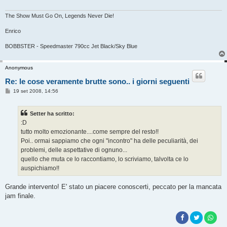
The Show Must Go On, Legends Never Die!
Enrico
BOBBSTER - Speedmaster 790cc Jet Black/Sky Blue
Anonymous
Re: le cose veramente brutte sono.. i giorni seguenti
M
19 set 2008, 14:56
e
s
s
Setter ha scritto:
a
g
:D
g
tutto molto emozionante....come sempre del resto!!
i
o
Poi.. ormai sappiamo che ogni "incontro" ha delle peculiarità, dei
problemi, delle aspettative di ognuno...
quello che muta ce lo raccontiamo, lo scriviamo, talvolta ce lo
auspichiamo!!
Grande intervento! E' stato un piacere conoscerti, peccato per la mancata
jam finale.