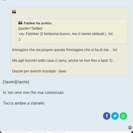
e
s
s
a
g
g
Fabiker ha scritto:
i
o
[quote="Setter]
:cry: Fabriker (il fantasma buono..ma ci siamo abituati ), :lol:
;)
Immagino che sia proprio questa l'immagine che si ha di me... :lol:
Ma agli incontri sotto casa ci sono, anche se non fino a tardi :D .
Grazie per avermi ricordato :-beer
[/quote][/quote]
Io 'sto omo non l'ho mai conosciuto.
Tocca andare a stanarlo.