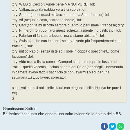
:cry: WILD (il Cecco ti vuole bene MA NOI PURE) :lol:
:cry: Vallanzasca (la gabbia vera ti ci vuole) :lol:
:cry: Speed (quasi quasi mi faccio una bella Speedmaster) :lol:
:cry: Alì (acqua in casa, scarpone fedele) :lol:
:cry: Darc(con te mi ricordo sempre quanto io parli male il francese) :cry:
:cry: Primero (non puoi farci questi scherzi.. assente ingiustificato) :lol:
:cry: Fabriker (il fantasma buono..ma ci siamo abituati ), :lol:
:cry: Swiss (anche con te non si scherza..vedo più frequentemente tuo
fratello...) :lol:
:cry: mitico Paolo (senza di te ed il sole in coppa o specchiett... come
facciamo) :lol:
:cry: Aldo (ruota liscia come il Campari sempre sempre in tasca) :lol:
:roll: ... quella vecchia lucciola spenta del Peter (per dargli il benvenuto
in camera avevo fatto il sacrificio di non lavarmi i piedi per una
settimana....) tutto lavoro sprecato!
a tutti voi e a tutti noi ...felici futuri con eleganti bicilindrici (va bè pure i
tre)
;)
Grandissimo Setter!
Bellissimo riassunto che ancora una volta evidenzia lo spirito della BB.