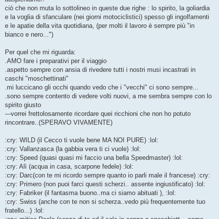
ciò che non muta lo sottolineo in queste due righe : lo spirito, la goliardia
e la voglia di sfanculare (nei giorni motociclistici) spesso gli ingolfamenti
e le apatie della vita quotidiana, (per molti il lavoro è sempre più "in
bianco e nero...")
Per quel che mi riguarda:
.AMO fare i preparativi per il viaggio
.aspetto sempre con ansia di rivedere tutti i nostri musi incastrati in
caschi "moschettinati"
.mi luccicano gli occhi quando vedo che i "vecchi" ci sono sempre...
.sono sempre contento di vedere volti nuovi, a me sembra sempre con lo
spirito giusto
---vorrei frettolosamente ricordare quei ricchioni che non ho potuto
rincontrare..(SPERAVO VIVAMENTE)
:cry: WILD (il Cecco ti vuole bene MA NOI PURE) :lol:
:cry: Vallanzasca (la gabbia vera ti ci vuole) :lol:
:cry: Speed (quasi quasi mi faccio una bella Speedmaster) :lol:
:cry: Alì (acqua in casa, scarpone fedele) :lol:
:cry: Darc(con te mi ricordo sempre quanto io parli male il francese) :cry:
:cry: Primero (non puoi farci questi scherzi.. assente ingiustificato) :lol:
:cry: Fabriker (il fantasma buono..ma ci siamo abituati ), :lol:
:cry: Swiss (anche con te non si scherza..vedo più frequentemente tuo
fratello...) :lol: