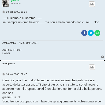
giosua
veterano
M
18 set 2008, 18:25
e
s
.....ci siamo e ci saremo.......
s
sei sempre un gran balordo......ma non è bello quando non ci sei.... :lol:
a
g
g
i
o
AMIG AMIG ...AMIG UN CASS..
ACE CAFE 2005
LadyG
Anonymous
M
18 set 2008, 22:47
e
s
Caro Ste ,alla fine ,ti dirò.fa anche piacere sapere che qualcuno si è
s
accorto della tua assenza.Ti diro di piu' ,che sia stato tu sottolineare le
a
g
assenze non mi stupisce ,anzi è un ulteriore conferma della bella persona
g
che sei!
i
o
grazie Ste. :D
Sono troppo occupato con il lavoro e gli aggiornamenti professionali e per