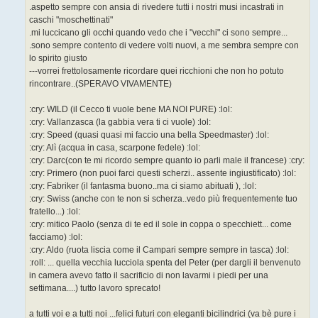
.aspetto sempre con ansia di rivedere tutti i nostri musi incastrati in
caschi "moschettinati"
.mi luccicano gli occhi quando vedo che i "vecchi" ci sono sempre...
.sono sempre contento di vedere volti nuovi, a me sembra sempre con
lo spirito giusto
---vorrei frettolosamente ricordare quei ricchioni che non ho potuto
rincontrare..(SPERAVO VIVAMENTE)
:cry: WILD (il Cecco ti vuole bene MA NOI PURE) :lol:
:cry: Vallanzasca (la gabbia vera ti ci vuole) :lol:
:cry: Speed (quasi quasi mi faccio una bella Speedmaster) :lol:
:cry: Alì (acqua in casa, scarpone fedele) :lol:
:cry: Darc(con te mi ricordo sempre quanto io parli male il francese) :cry:
:cry: Primero (non puoi farci questi scherzi.. assente ingiustificato) :lol:
:cry: Fabriker (il fantasma buono..ma ci siamo abituati ), :lol:
:cry: Swiss (anche con te non si scherza..vedo più frequentemente tuo
fratello...) :lol:
:cry: mitico Paolo (senza di te ed il sole in coppa o specchiett... come
facciamo) :lol:
:cry: Aldo (ruota liscia come il Campari sempre sempre in tasca) :lol:
:roll: ... quella vecchia lucciola spenta del Peter (per dargli il benvenuto
in camera avevo fatto il sacrificio di non lavarmi i piedi per una
settimana....) tutto lavoro sprecato!
a tutti voi e a tutti noi ...felici futuri con eleganti bicilindrici (va bè pure i