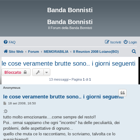
Banda Bonnisti
Banda Bonnisti
Il Forum della Banda Bonnisti
FAQ
Iscriviti
Login
C
Sito Web
Forum
MEMORABILIA
II Reunion 2008 Loiano(BO)
e
le cose veramente brutte sono.. i giorni seguenti
r
Bloccato
c
13 messaggi • Pagina
1
di
1
a
Anonymous
le cose veramente brutte sono.. i giorni seguenti
M
18 set 2008, 16:50
e
s
:D
s
tutto molto emozionante....come sempre del resto!!
a
g
Poi.. ormai sappiamo che ogni "incontro" ha delle peculiarità, dei
g
problemi, delle aspettative di ognuno...
i
o
quello che muta ce lo raccontiamo, lo scriviamo, talvolta ce lo
auspichiamo!!