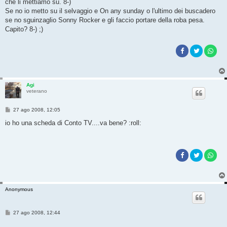
g
che li mettiamo su. 8-)
g
Se no io metto su il selvaggio e On any sunday o l'ultimo dei buscadero
i
o
se no sguinzaglio Sonny Rocker e gli faccio portare della roba pesa.
Capito? 8-) ;)
Agi
veterano
M
27 ago 2008, 12:05
e
s
io ho una scheda di Conto TV....va bene? :roll:
s
a
g
g
i
o
Anonymous
M
27 ago 2008, 12:44
e
s