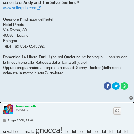
concerto di
Andy and The Silver Surfers
!!
www.soilerpub.com
Questo è l' indirizzo dell'hotel:
Hotel Pineta
Via Roma, 80
40050 - Loiano
Bologna
Tel.e Fax 051- 6545392.
Domenica 14 Libera Tutti !! (se poi Qualcuno ne ha voglia.... panino con
la finocchiona alla Raticosa dalla Tamara!! ). :roll:
Oppure programmino a sorpresa a cura di Sonny-Rocker (della serie:
volevate la motocicletta?). :twisted:
franzonneville
veterano
M
1 ago 2008, 12:06
e
s
gnocca!
si vabbè..... ma la
s
:lol: :lol: :lol: :lol: :lol: :lol: :lol: :lol: :lol: