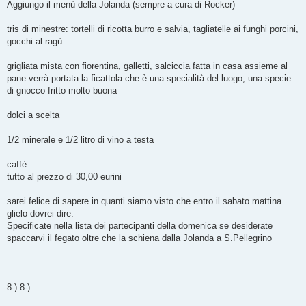
Aggiungo il menù della Jolanda (sempre a cura di Rocker)
tris di minestre: tortelli di ricotta burro e salvia, tagliatelle ai funghi porcini,
gocchi al ragù
grigliata mista con fiorentina, galletti, salciccia fatta in casa assieme al
pane verrà portata la ficattola che è una specialità del luogo, una specie
di gnocco fritto molto buona
dolci a scelta
1/2 minerale e 1/2 litro di vino a testa
caffè
tutto al prezzo di 30,00 eurini
sarei felice di sapere in quanti siamo visto che entro il sabato mattina
glielo dovrei dire.
Specificate nella lista dei partecipanti della domenica se desiderate
spaccarvi il fegato oltre che la schiena dalla Jolanda a S.Pellegrino
8-) 8-)