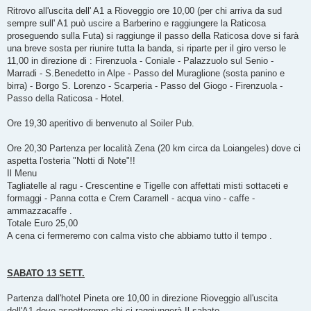
Ritrovo all'uscita dell' A1 a Rioveggio ore 10,00 (per chi arriva da sud
sempre sull' A1 può uscire a Barberino e raggiungere la Raticosa
proseguendo sulla Futa) si raggiunge il passo della Raticosa dove si farà
una breve sosta per riunire tutta la banda, si riparte per il giro verso le
11,00 in direzione di : Firenzuola - Coniale - Palazzuolo sul Senio -
Marradi - S.Benedetto in Alpe - Passo del Muraglione (sosta panino e
birra) - Borgo S. Lorenzo - Scarperia - Passo del Giogo - Firenzuola -
Passo della Raticosa - Hotel.
Ore 19,30 aperitivo di benvenuto al Soiler Pub.
Ore 20,30 Partenza per località Zena (20 km circa da Loiangeles) dove ci
aspetta l'osteria "Notti di Note"!!
Il Menu
Tagliatelle al ragu - Crescentine e Tigelle con affettati misti sottaceti e
formaggi - Panna cotta e Crem Caramell - acqua vino - caffe -
ammazzacaffe .
Totale Euro 25,00
A cena ci fermeremo con calma visto che abbiamo tutto il tempo .
SABATO 13 SETT.
Partenza dall'hotel Pineta ore 10,00 in direzione Rioveggio all'uscita
dell'A1 dove aspetteremo chi ci raggiungerà Il sabato.