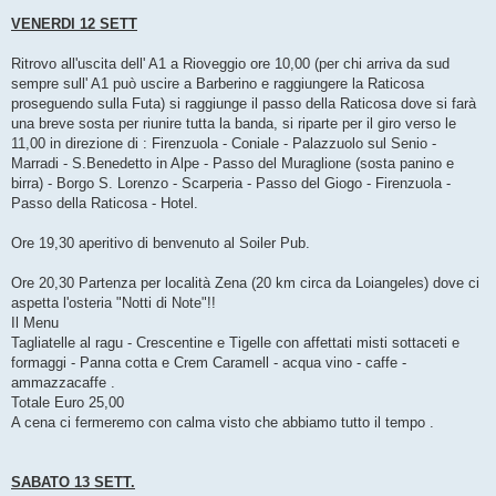
VENERDI 12 SETT
Ritrovo all'uscita dell' A1 a Rioveggio ore 10,00 (per chi arriva da sud
sempre sull' A1 può uscire a Barberino e raggiungere la Raticosa
proseguendo sulla Futa) si raggiunge il passo della Raticosa dove si farà
una breve sosta per riunire tutta la banda, si riparte per il giro verso le
11,00 in direzione di : Firenzuola - Coniale - Palazzuolo sul Senio -
Marradi - S.Benedetto in Alpe - Passo del Muraglione (sosta panino e
birra) - Borgo S. Lorenzo - Scarperia - Passo del Giogo - Firenzuola -
Passo della Raticosa - Hotel.
Ore 19,30 aperitivo di benvenuto al Soiler Pub.
Ore 20,30 Partenza per località Zena (20 km circa da Loiangeles) dove ci
aspetta l'osteria "Notti di Note"!!
Il Menu
Tagliatelle al ragu - Crescentine e Tigelle con affettati misti sottaceti e
formaggi - Panna cotta e Crem Caramell - acqua vino - caffe -
ammazzacaffe .
Totale Euro 25,00
A cena ci fermeremo con calma visto che abbiamo tutto il tempo .
SABATO 13 SETT.