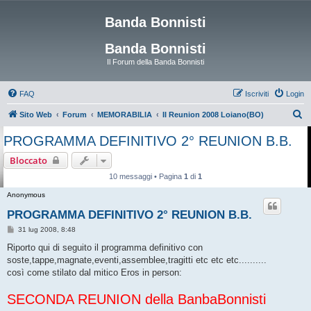
Banda Bonnisti
Banda Bonnisti
Il Forum della Banda Bonnisti
FAQ
Iscriviti
Login
C
Sito Web
Forum
MEMORABILIA
II Reunion 2008 Loiano(BO)
e
PROGRAMMA DEFINITIVO 2° REUNION B.B.
r
Bloccato
c
10 messaggi • Pagina
1
di
1
a
Anonymous
PROGRAMMA DEFINITIVO 2° REUNION B.B.
M
31 lug 2008, 8:48
e
s
Riporto qui di seguito il programma definitivo con
s
soste,tappe,magnate,eventi,assemblee,tragitti etc etc etc..........
a
g
così come stilato dal mitico Eros in person:
g
i
SECONDA REUNION della BanbaBonnisti
o