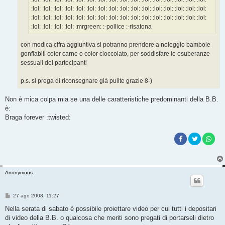
:lol: :lol: :lol: :lol: :lol: :lol: :lol: :lol: :lol: :lol: :lol: :lol: :lol: :lol: :lol: :lol:
:lol: :lol: :lol: :lol: :lol: :lol: :lol: :lol: :lol: :lol: :lol: :lol: :lol: :lol: :lol: :lol:
:lol: :lol: :lol: :lol: :mrgreen: :-pollice :-risatona
con modica cifra aggiuntiva si potranno prendere a noleggio bambole
gonfiabili color carne o color cioccolato, per soddisfare le esuberanze
sessuali dei partecipanti
p.s. si prega di riconsegnare già pulite grazie 8-)
Non è mica colpa mia se una delle caratteristiche predominanti della B.B.
è:
Braga forever :twisted:
Anonymous
M
27 ago 2008, 11:27
e
s
Nella serata di sabato è possibile proiettare video per cui tutti i depositari
s
di video della B.B. o qualcosa che meriti sono pregati di portarseli dietro
a