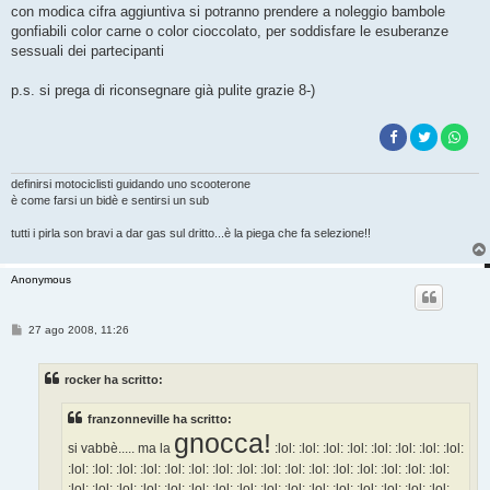
con modica cifra aggiuntiva si potranno prendere a noleggio bambole
gonfiabili color carne o color cioccolato, per soddisfare le esuberanze
sessuali dei partecipanti
p.s. si prega di riconsegnare già pulite grazie 8-)
definirsi motociclisti guidando uno scooterone
è come farsi un bidè e sentirsi un sub
tutti i pirla son bravi a dar gas sul dritto...è la piega che fa selezione!!
Anonymous
M
27 ago 2008, 11:26
e
s
s
rocker ha scritto:
a
g
g
franzonneville ha scritto:
i
o
gnocca!
si vabbè..... ma la
:lol: :lol: :lol: :lol: :lol: :lol: :lol: :lol:
:lol: :lol: :lol: :lol: :lol: :lol: :lol: :lol: :lol: :lol: :lol: :lol: :lol: :lol: :lol: :lol:
:lol: :lol: :lol: :lol: :lol: :lol: :lol: :lol: :lol: :lol: :lol: :lol: :lol: :lol: :lol: :lol: