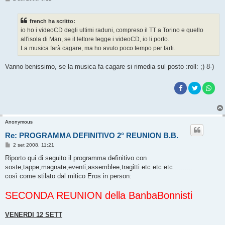
e
s
s
french ha scritto:
a
g
io ho i videoCD degli ultimi raduni, compreso il TT a Torino e quello
g
all'isola di Man, se il lettore legge i videoCD, io li porto.
i
o
La musica farà cagare, ma ho avuto poco tempo per farli.
Vanno benissimo, se la musica fa cagare si rimedia sul posto :roll: ;) 8-)
Anonymous
Re: PROGRAMMA DEFINITIVO 2° REUNION B.B.
M
2 set 2008, 11:21
e
s
Riporto qui di seguito il programma definitivo con
s
soste,tappe,magnate,eventi,assemblee,tragitti etc etc etc..........
a
g
così come stilato dal mitico Eros in person:
g
i
SECONDA REUNION della BanbaBonnisti
o
VENERDI 12 SETT