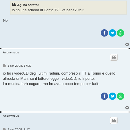
s
Agi ha scritto:
a
g
io ho una scheda di Conto TV....va bene? :roll:
g
i
o
No
Anonymous
M
1 set 2008, 17:37
e
s
io ho i videoCD degli ultimi raduni, compreso il TT a Torino e quello
s
all'isola di Man, se il lettore legge i videoCD, io li porto.
a
g
La musica farà cagare, ma ho avuto poco tempo per farli.
g
i
o
Anonymous
M
2 set 2008, 9:12