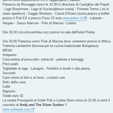
Partenza da Rioveggio verso le 10,30 in direzione di Castiglion dei Pepoli
- Lago Brasimone - Lago di Suviana(breve sosta) - Porretta Terme ( se in
orario aperitivo) - Gaggio Montano - Castel D'Aiano (sosta pranzo a buffet
presso il Pub EX a prezzo Fisso 22 euro
www.pubex.it
) - Labante -
Vergato - Sasso Marconi - Pian di Macina - Loiano.
Ore 18,30 circa Assemblea soci presso la sala dell'hotel Pineta.
Ore 20,00 Partenza verso Pian di Macina dove ceneremo presso la Mitica
Trattoria Lambertini (famosa per la cucina tradizionale Bolognese)
MENU
Antipasto
Crescentina al prosciutto- sottaceti - polenta e formaggi.
Primi piatti
Tagliatelle al ragu - Lasagne - Tortellini in brodo o alla panna.
Secondo
Carni miste ai ferri e al forno - contorni vari.
Dolci della casa
Caffe
Digestivi.
Totale euro 32
La serata Proseguirà al Soiler Pub a Loiano Dove verso le 23,30 si terrà il
concerto di
Andy and The Silver Surfers
!!
www.soilerpub.com