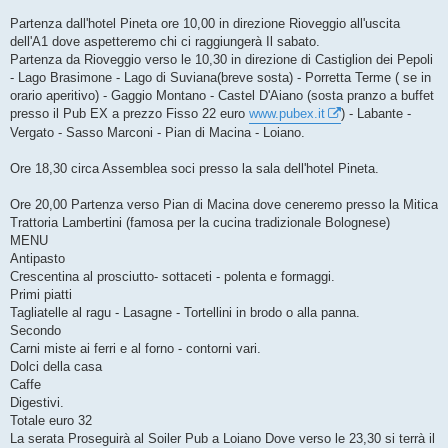
Partenza dall'hotel Pineta ore 10,00 in direzione Rioveggio all'uscita
dell'A1 dove aspetteremo chi ci raggiungerà Il sabato.
Partenza da Rioveggio verso le 10,30 in direzione di Castiglion dei Pepoli
- Lago Brasimone - Lago di Suviana(breve sosta) - Porretta Terme ( se in
orario aperitivo) - Gaggio Montano - Castel D'Aiano (sosta pranzo a buffet
presso il Pub EX a prezzo Fisso 22 euro
www.pubex.it
) - Labante -
Vergato - Sasso Marconi - Pian di Macina - Loiano.
Ore 18,30 circa Assemblea soci presso la sala dell'hotel Pineta.
Ore 20,00 Partenza verso Pian di Macina dove ceneremo presso la Mitica
Trattoria Lambertini (famosa per la cucina tradizionale Bolognese)
MENU
Antipasto
Crescentina al prosciutto- sottaceti - polenta e formaggi.
Primi piatti
Tagliatelle al ragu - Lasagne - Tortellini in brodo o alla panna.
Secondo
Carni miste ai ferri e al forno - contorni vari.
Dolci della casa
Caffe
Digestivi.
Totale euro 32
La serata Proseguirà al Soiler Pub a Loiano Dove verso le 23,30 si terrà il