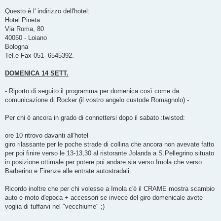
Questo è l' indirizzo dell'hotel:
Hotel Pineta
Via Roma, 80
40050 - Loiano
Bologna
Tel.e Fax 051- 6545392.
DOMENICA 14 SETT.
- Riporto di seguito il programma per domenica così come da
comunicazione di Rocker (il vostro angelo custode Romagnolo) -
Per chi è ancora in grado di connettersi dopo il sabato :twisted:
ore 10 ritrovo davanti all'hotel
giro rilassante per le poche strade di collina che ancora non avevate fatto
per poi finire verso le 13-13,30 al ristorante Jolanda a S.Pellegrino situato
in posizione ottimale per potere poi andare sia verso Imola che verso
Barberino e Firenze alle entrate autostradali.
Ricordo inoltre che per chi volesse a Imola c'è il CRAME mostra scambio
auto e moto d'epoca + accessori se invece del giro domenicale avete
voglia di tuffarvi nel "vecchiume" ;)