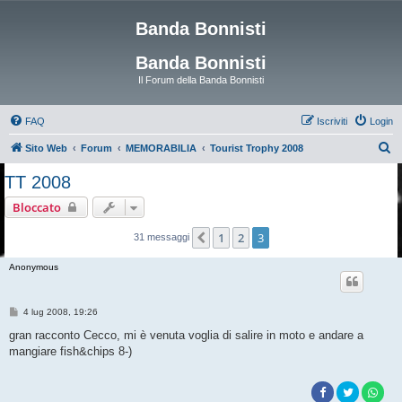
Banda Bonnisti
Banda Bonnisti
Il Forum della Banda Bonnisti
FAQ
Iscriviti
Login
C
Sito Web
Forum
MEMORABILIA
Tourist Trophy 2008
e
TT 2008
r
Bloccato
c
a
1
2
3
Precedente
31 messaggi
Anonymous
M
4 lug 2008, 19:26
e
s
gran racconto Cecco, mi è venuta voglia di salire in moto e andare a
s
mangiare fish&chips 8-)
a
g
g
i
o