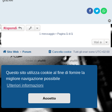
graziee
Rispondi
1 messaggio • Pagina
1
di
1
Vai a
Sito Web
Forum
Cancella cookie
Tutti gli orari sono
UTC+02:00
Creato da
phpBB
® Forum Software © phpBB Limited
Traduzione Italiana
phpBB-Italia.it
AIF_COPYRIGHT
Questo sito utilizza cookie al fine di fornire la
Privacy
|
Condizioni
migliore navigazione possibile
Ulteriori informazioni
Accetto