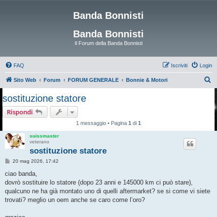
Banda Bonnisti
Banda Bonnisti
Il Forum della Banda Bonnisti
FAQ
Iscriviti
Login
C
Sito Web
Forum
FORUM GENERALE
Bonnie & Motori
e
sostituzione statore
r
Rispondi
c
1 messaggio • Pagina
1
di
1
a
suissmaster
veterano
sostituzione statore
M
20 mag 2026, 17:42
e
s
ciao banda,
s
dovrò sostituire lo statore (dopo 23 anni e 145000 km ci può stare),
a
g
qualcuno ne ha già montato uno di quelli aftermarket? se si come vi siete
g
trovati? meglio un oem anche se caro come l’oro?
i
o