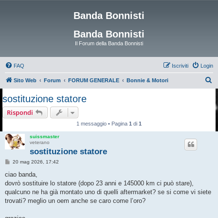
Banda Bonnisti
Banda Bonnisti
Il Forum della Banda Bonnisti
FAQ
Iscriviti
Login
C
Sito Web
Forum
FORUM GENERALE
Bonnie & Motori
e
sostituzione statore
r
Rispondi
c
1 messaggio • Pagina
1
di
1
a
suissmaster
veterano
sostituzione statore
M
20 mag 2026, 17:42
e
s
ciao banda,
s
dovrò sostituire lo statore (dopo 23 anni e 145000 km ci può stare),
a
g
qualcuno ne ha già montato uno di quelli aftermarket? se si come vi siete
g
trovati? meglio un oem anche se caro come l’oro?
i
o