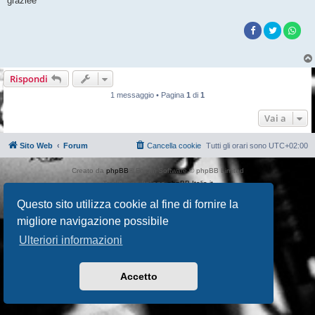
graziee
Rispondi
1 messaggio • Pagina
1
di
1
Vai a
Sito Web
Forum
Cancella cookie
Tutti gli orari sono
UTC+02:00
Creato da
phpBB
® Forum Software © phpBB Limited
Traduzione Italiana
phpBB-Italia.it
AIF_COPYRIGHT
Questo sito utilizza cookie al fine di fornire la
Privacy
|
Condizioni
migliore navigazione possibile
Ulteriori informazioni
Accetto