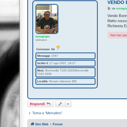
VENDO 
M
da
orsogri
e
s
Vendo Bonne
s
filetto ros
a
g
Richiesta E
g
i
Non hai i pe
o
orsogrigio
veterano
Connesso: No
Messaggi:
1567
Iscritto il:
17 ago 2007, 18:27
Moto:
Bonneville T100 2003/Bonneville
T100 2006
Località:
Novate milanese (MI)
Rispondi
Torna a “Mercatino”
Sito Web
Forum