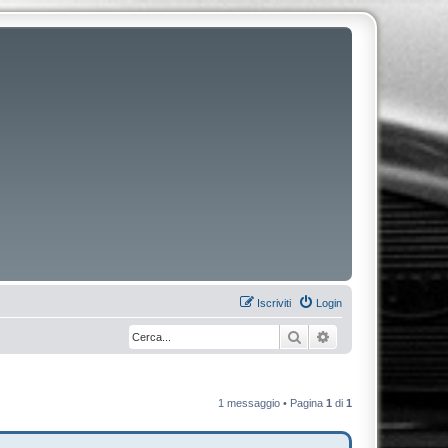
Iscriviti
Login
Cerca
Ricerca avanzata
1 messaggio • Pagina
1
di
1