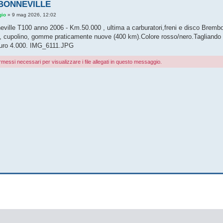
BONNEVILLE
gio
»
9 mag 2026, 12:02
ville T100 anno 2006 - Km.50.000 , ultima a carburatori,freni e disco Brembo
so, cupolino, gomme praticamente nuove (400 km).Colore rosso/nero.Tagliando 
uro 4.000.
IMG_6111.JPG
rmessi necessari per visualizzare i file allegati in questo messaggio.