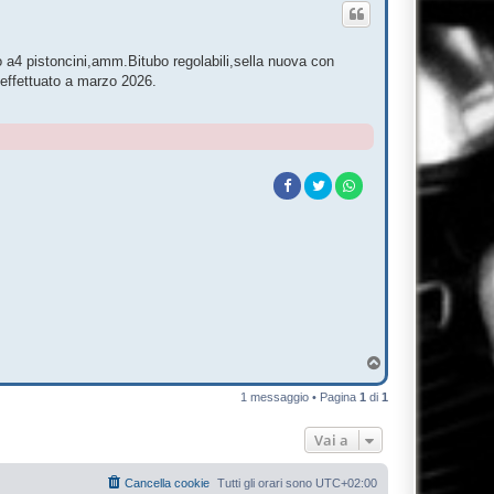
 a4 pistoncini,amm.Bitubo regolabili,sella nuova con
effettuato a marzo 2026.
T
o
p
1 messaggio • Pagina
1
di
1
Vai a
Cancella cookie
Tutti gli orari sono
UTC+02:00