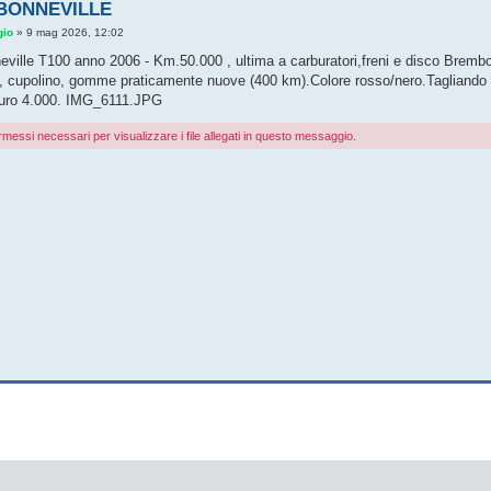
BONNEVILLE
gio
»
9 mag 2026, 12:02
ville T100 anno 2006 - Km.50.000 , ultima a carburatori,freni e disco Brembo
so, cupolino, gomme praticamente nuove (400 km).Colore rosso/nero.Tagliando 
uro 4.000.
IMG_6111.JPG
rmessi necessari per visualizzare i file allegati in questo messaggio.