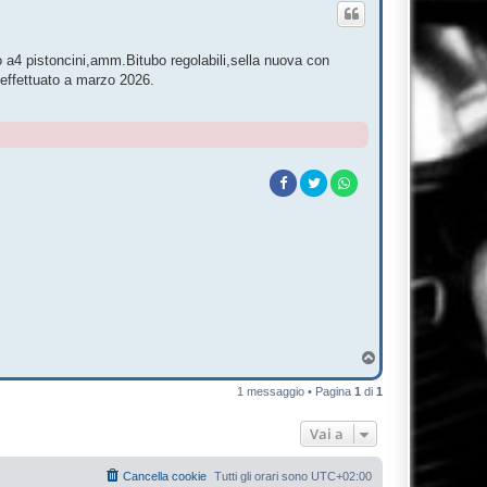
 a4 pistoncini,amm.Bitubo regolabili,sella nuova con
effettuato a marzo 2026.
T
o
p
1 messaggio • Pagina
1
di
1
Vai a
Cancella cookie
Tutti gli orari sono
UTC+02:00