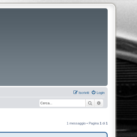
Iscriviti
Login
Cerca
Ricerca avanzata
1 messaggio • Pagina
1
di
1