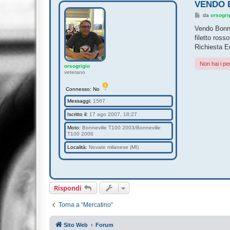
VENDO 
M
da
orsogri
e
s
Vendo Bonne
s
filetto ros
a
g
Richiesta E
g
i
Non hai i pe
o
orsogrigio
veterano
Connesso: No
Messaggi:
1567
Iscritto il:
17 ago 2007, 18:27
Moto:
Bonneville T100 2003/Bonneville
T100 2006
Località:
Novate milanese (MI)
Rispondi
Torna a “Mercatino”
Sito Web
Forum