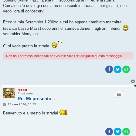
Sondrio (Valtellina) ... Beba mi "sopporta da anni" ed è di Roma.
Con alcuni/e di voi già ci siamo conosciuti in strada ... per gli altri, non
vedo l'ora di conoscervi!
Ecco la mia Scrambler 1.200xc a cui ho appena cambiato marmitta
(scarico basso Mass) dopo anni di surriscaldamenti agli arti inferiori
scrambler Morry.jpg
Ci si vede presto in strada
Non hai i permessi necessari per visualizzare i file allegati in questo messaggio.
rocker
Presidente
Re: Mi presento...
M
23 gen 2026, 16:35
e
s
Benvenuto e a presto in strada!
s
a
g
g
i
o