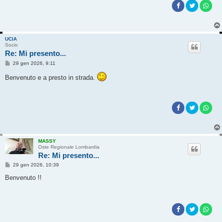
i
o
UCIA
Socio
Re: Mi presento...
M
29 gen 2026, 9:11
e
s
Benvenuto e a presto in strada.
s
a
g
g
i
o
MASSY
Oste Regionale Lombardia
Re: Mi presento...
M
29 gen 2026, 10:39
e
s
Benvenuto !!
s
a
g
g
i
o