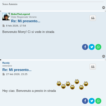
Sono Astemio
BoboTheLegend
Oste Regionale Veneto
Re: Mi presento...
M
8 feb 2026, 17:54
e
s
Benvenuto Morry! Ci si vede in strada
s
a
g
g
i
o
Randy
veterano
Re: Mi presento...
M
27 feb 2026, 15:25
e
s
s
a
g
Hey ciao. Benvenuto a presto in strada
g
i
o