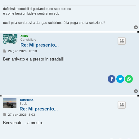
definirsi motociclisti guidando uno scooterone
è come farsi un bidè e sentirsi un sub
tutti i pirla son bravi a dar gas sul dritto...è la piega che fa selezione!!
cikis
Consigliere
Re: Mi presento...
M
26 gen 2026, 13:19
e
s
Ben arrivato e a presto in strada!!!
s
a
g
g
i
o
Tortellina
Socio
Re: Mi presento...
M
27 gen 2026, 8:03
e
s
Benvenuto... a presto.
s
a
g
g