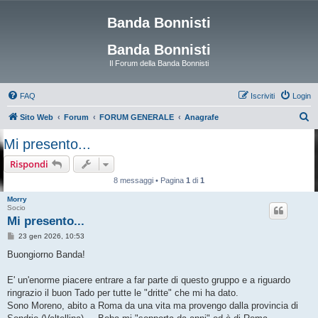
Banda Bonnisti
Banda Bonnisti
Il Forum della Banda Bonnisti
FAQ
Iscriviti
Login
C
Sito Web
Forum
FORUM GENERALE
Anagrafe
e
Mi presento...
r
Rispondi
c
8 messaggi • Pagina
1
di
1
a
Morry
Socio
Mi presento...
M
23 gen 2026, 10:53
e
s
Buongiorno Banda!
s
a
g
E' un'enorme piacere entrare a far parte di questo gruppo e a riguardo
g
ringrazio il buon Tado per tutte le "dritte" che mi ha dato.
i
o
Sono Moreno, abito a Roma da una vita ma provengo dalla provincia di