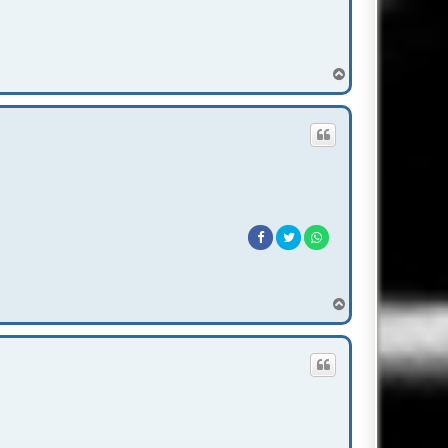
T
o
p
T
o
p