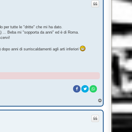
o per tutte le "dritte" che mi ha dato.
) ... Beba mi "sopporta da anni" ed è di Roma.
scervi!
po anni di surriscaldamenti agli arti inferiori
T
o
p