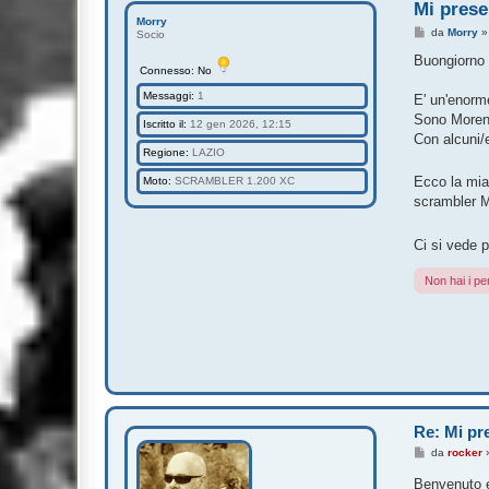
Mi prese
Morry
M
da
Morry
Socio
e
s
Buongiorno
Connesso: No
s
a
Messaggi:
1
g
E' un'enorme
g
Sono Moreno
i
Iscritto il:
12 gen 2026, 12:15
o
Con alcuni/e
Regione:
LAZIO
Ecco la mia
Moto:
SCRAMBLER 1.200 XC
scrambler M
Ci si vede 
Non hai i pe
Re: Mi pre
M
da
rocker
e
s
Benvenuto e