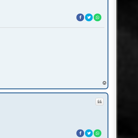
T
o
p