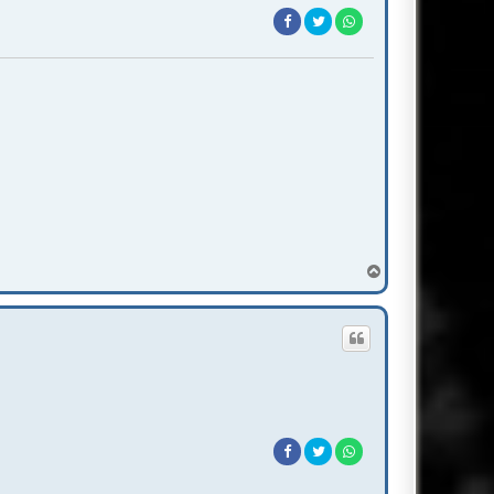
T
o
p