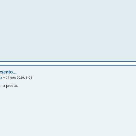
sento...
na
»
27 gen 2026, 8:03
. a presto.