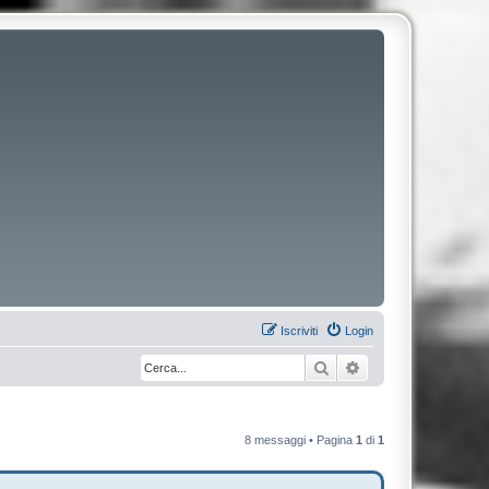
Iscriviti
Login
Cerca
Ricerca avanzata
8 messaggi • Pagina
1
di
1