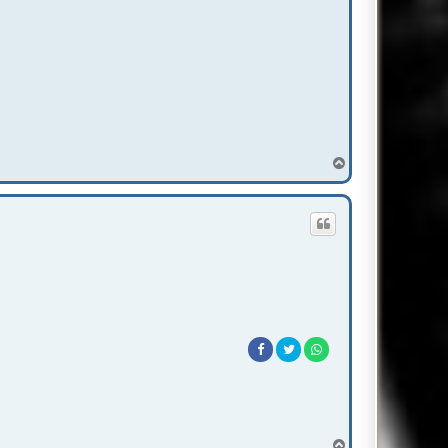
T
o
p
T