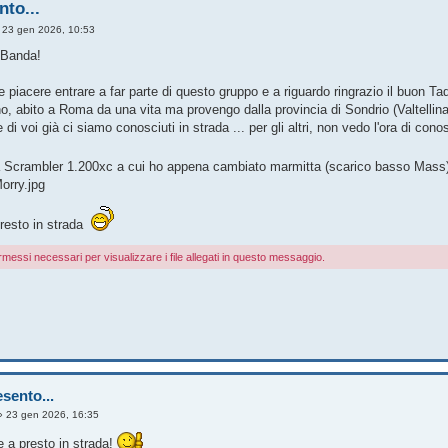
nto...
»
23 gen 2026, 10:53
 Banda!
 piacere entrare a far parte di questo gruppo e a riguardo ringrazio il buon Tad
, abito a Roma da una vita ma provengo dalla provincia di Sondrio (Valtellina
 di voi già ci siamo conosciuti in strada ... per gli altri, non vedo l'ora di cono
 Scrambler 1.200xc a cui ho appena cambiato marmitta (scarico basso Mass) do
orry.jpg
presto in strada
rmessi necessari per visualizzare i file allegati in questo messaggio.
sento...
»
23 gen 2026, 16:35
 a presto in strada!