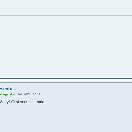
sento...
eLegend
»
8 feb 2026, 17:54
orry! Ci si vede in strada