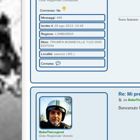
Oste Regionale Lombardia
g
i
o
Connesso: No
Messaggi:
486
Sono Astemio
Iscritto il:
28 ago 2013, 10:49
Regione:
LOMBARDIA
Moto:
TRIUMPH BONNEVILLE T120 DGR
EDITION
Località:
sarezzo ( BS )
C
Contatta:
o
n
t
a
t
t
a
M
Re: Mi pre
A
S
M
da
BoboTh
S
e
Y
s
Benvenuto M
s
a
g
g
i
o
BoboTheLegend
Oste Regionale Veneto