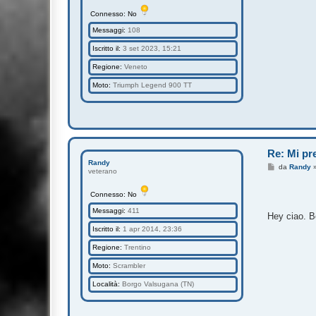
Connesso: No
Messaggi:
108
Iscritto il:
3 set 2023, 15:21
Regione:
Veneto
Moto:
Triumph Legend 900 TT
Re: Mi pre
Randy
M
da
Randy
veterano
e
s
s
Connesso: No
a
g
Messaggi:
411
Hey ciao. B
g
i
Iscritto il:
1 apr 2014, 23:36
o
Regione:
Trentino
Moto:
Scrambler
Località:
Borgo Valsugana (TN)