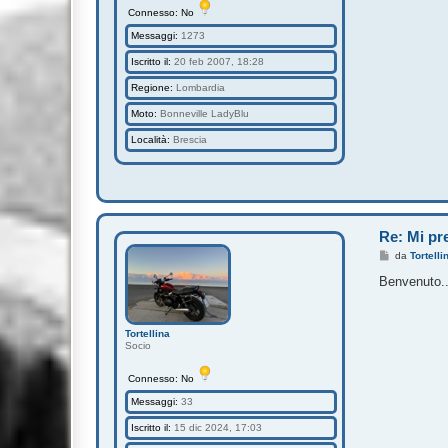
Connesso: No
Messaggi:
1273
Iscritto il:
20 feb 2007, 18:28
Regione:
Lombardia
Moto:
Bonneville LadyBlu
Località:
Brescia
Re: Mi pre
M
da
Tortelli
e
s
Benvenuto..
s
a
g
g
Tortellina
i
Socio
o
Connesso: No
Messaggi:
33
Iscritto il:
15 dic 2024, 17:03