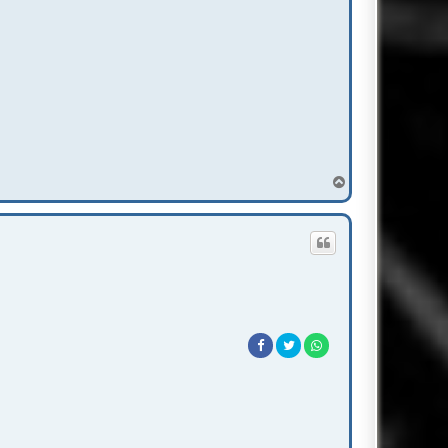
T
o
p