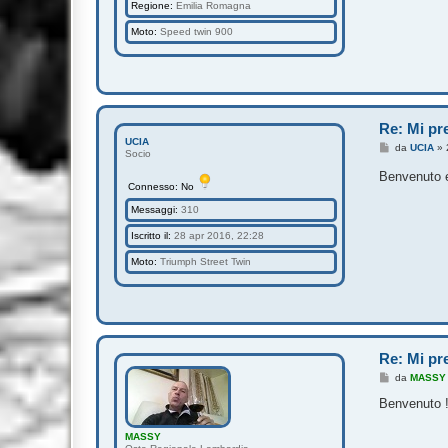
Regione:
Emilia Romagna
Moto:
Speed twin 900
Re: Mi pre
UCIA
M
da
UCIA
»
Socio
e
s
Benvenuto e
s
Connesso: No
a
g
Messaggi:
310
g
i
Iscritto il:
28 apr 2016, 22:28
o
Moto:
Triumph Street Twin
Re: Mi pre
M
da
MASSY
e
s
Benvenuto !
s
a
MASSY
g