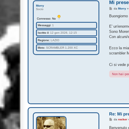
Mi prese
Morry
M
da
Morry
Socio
e
s
Buongiorno
Connesso: No
s
a
Messaggi:
1
g
E' un'enorme
g
Sono Moreno
i
Iscritto il:
12 gen 2026, 12:15
o
Con alcuni/e
Regione:
LAZIO
Ecco la mia
Moto:
SCRAMBLER 1.200 XC
scrambler M
Ci si vede 
Non hai i pe
Re: Mi pre
M
da
rocker
e
s
Benvenuto e