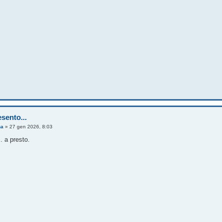
sento...
na
»
27 gen 2026, 8:03
. a presto.