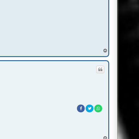
T
o
p
T