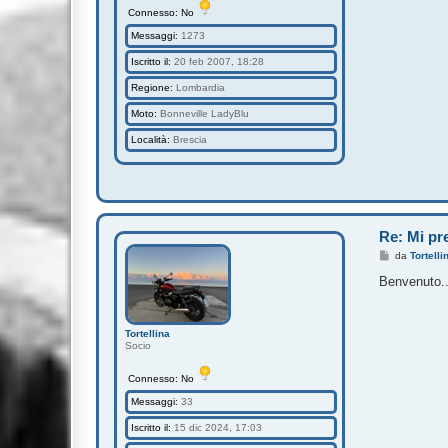
Connesso: No
Messaggi:
1273
Iscritto il:
20 feb 2007, 18:28
Regione:
Lombardia
Moto:
Bonneville LadyBlu
Località:
Brescia
Re: Mi pre
M
da
Tortelli
e
s
Benvenuto..
s
a
g
g
Tortellina
i
Socio
o
Connesso: No
Messaggi:
33
Iscritto il:
15 dic 2024, 17:03