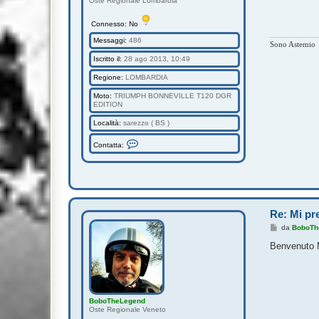
Oste Regionale Lombardia
g
i
o
Connesso: No
Messaggi:
486
Sono Astemio
Iscritto il:
28 ago 2013, 10:49
Regione:
LOMBARDIA
Moto:
TRIUMPH BONNEVILLE T120 DGR
EDITION
Località:
sarezzo ( BS )
C
Contatta:
o
n
t
a
t
t
a
M
Re: Mi pre
A
S
M
da
BoboTh
S
e
Y
s
Benvenuto M
s
a
g
g
i
o
BoboTheLegend
Oste Regionale Veneto