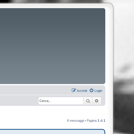
Iscriviti
Login
Cerca
Ricerca avanzata
8 messaggi • Pagina
1
di
1