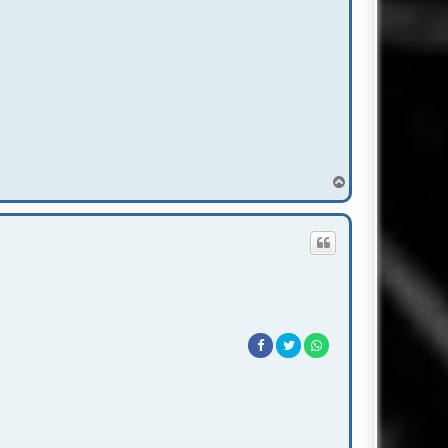
T
o
p