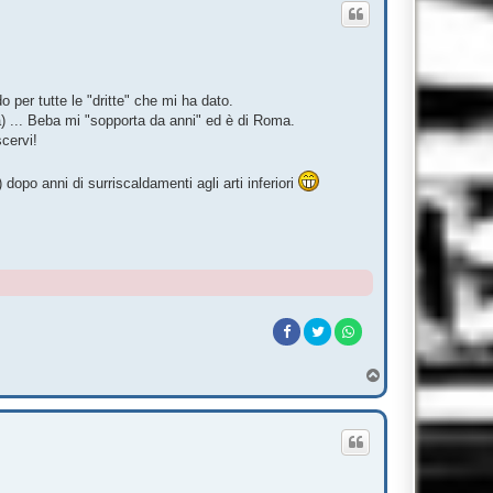
o per tutte le "dritte" che mi ha dato.
) ... Beba mi "sopporta da anni" ed è di Roma.
scervi!
po anni di surriscaldamenti agli arti inferiori
T
o
p