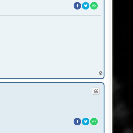
T
o
p