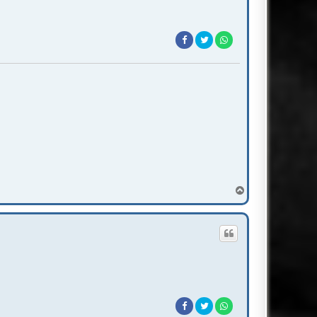
T
o
p