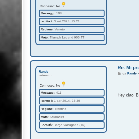
Connesso: No
Messaggi:
108
Iscritto il:
3 set 2023, 15:21
Regione:
Veneto
Moto:
Triumph Legend 900 TT
Re: Mi pre
Randy
M
da
Randy
veterano
e
s
s
Connesso: No
a
g
Messaggi:
411
Hey ciao. B
g
i
Iscritto il:
1 apr 2014, 23:36
o
Regione:
Trentino
Moto:
Scrambler
Località:
Borgo Valsugana (TN)