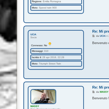
Regione:
Emilia Romagna
Moto:
Speed twin 900
Re: Mi pre
UCIA
M
da
UCIA
»
Socio
e
s
Benvenuto e
s
Connesso: No
a
g
Messaggi:
310
g
i
Iscritto il:
28 apr 2016, 22:28
o
Moto:
Triumph Street Twin
Re: Mi pre
M
da
MASSY
e
s
Benvenuto !
s
a
MASSY
g