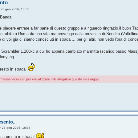
nto...
»
23 gen 2026, 10:53
 Banda!
 piacere entrare a far parte di questo gruppo e a riguardo ringrazio il buon Tad
, abito a Roma da una vita ma provengo dalla provincia di Sondrio (Valtellina
 di voi già ci siamo conosciuti in strada ... per gli altri, non vedo l'ora di cono
 Scrambler 1.200xc a cui ho appena cambiato marmitta (scarico basso Mass) do
orry.jpg
presto in strada
rmessi necessari per visualizzare i file allegati in questo messaggio.
sento...
»
23 gen 2026, 16:35
 a presto in strada!