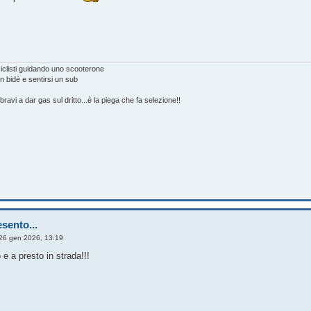
ciclisti guidando uno scooterone
n bidè e sentirsi un sub
on bravi a dar gas sul dritto...è la piega che fa selezione!!
sento...
26 gen 2026, 13:19
 e a presto in strada!!!