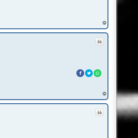
T
o
p
T
o
p