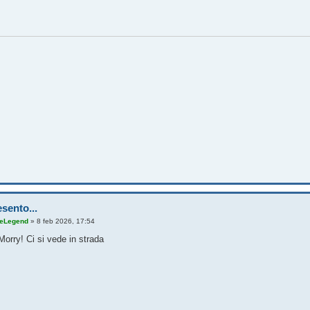
sento...
eLegend
»
8 feb 2026, 17:54
orry! Ci si vede in strada