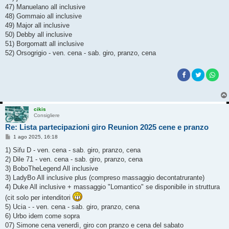
47) Manuelano all inclusive
48) Gommaio all inclusive
49) Major all inclusive
50) Debby all inclusive
51) Borgomatt all inclusive
52) Orsogrigio - ven. cena - sab. giro, pranzo, cena
cikis
Consigliere
Re: Lista partecipazioni giro Reunion 2025 cene e pranzo
M
1 ago 2025, 16:18
e
s
1) Sifu D - ven. cena - sab. giro, pranzo, cena
s
2) Dile 71 - ven. cena - sab. giro, pranzo, cena
a
g
3) BoboTheLegend All inclusive
g
3) LadyBo All inclusive plus (compreso massaggio decontatrurante)
i
o
4) Duke All inclusive + massaggio "Lomantico" se disponibile in struttura
(cit solo per intenditori
5) Ucia - - ven. cena - sab. giro, pranzo, cena
6) Urbo idem come sopra
07) Simone cena venerdì, giro con pranzo e cena del sabato