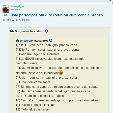
orsogrigio
veterano
Re: Lista partecipazioni giro Reunion 2025 cene e pranzo
M
30 lug 2025, 21:13
e
s
s
Borgomatt
ha scritto:
a
g
g
MrsDebby
ha scritto:
i
o
1) Sifu D - ven. cena - sab. giro, pranzo, cena
2) Dile 71 - ven. cena - sab. giro, pranzo, cena
3) BoboTheLegend All inclusive
3) LadyBo All inclusive plus (compreso massaggio
decontatrurante)
4) Duke All inclusive + massaggio "Lomantico" se disponibile in
struttura (cit solo per intenditori
5) Ucia - - ven. cena - sab. giro, pranzo, cena
6) Urbo idem come sopra
07) Simone cena venerdì, giro con pranzo e cena del sabato
08) Bernacca cena venerdì, sabato giro pranzo e cena
09) La Camilleira come il Bernacca
10) Gianni1967 cena venerdì, giro con pranzo e cena del sab
11) Pcic tutti i pasti e tutti i giri
12) Tado tutti i pasti e giri