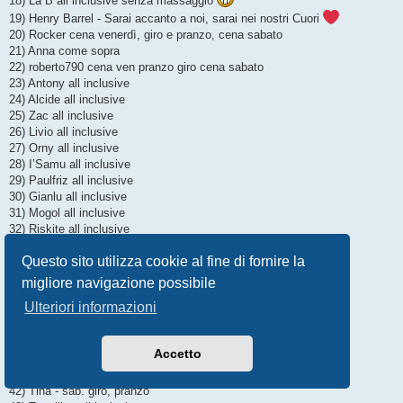
18) La B all inclusive senza massaggio
19) Henry Barrel - Sarai accanto a noi, sarai nei nostri Cuori
20) Rocker cena venerdì, giro e pranzo, cena sabato
21) Anna come sopra
22) roberto790 cena ven pranzo giro cena sabato
23) Antony all inclusive
24) Alcide all inclusive
25) Zac all inclusive
26) Livio all inclusive
27) Orny all inclusive
28) I’Samu all inclusive
29) Paulfriz all inclusive
30) Gianlu all inclusive
31) Mogol all inclusive
32) Riskite all inclusive
33) La Marti (zavorrina Riskite) all inclusive
Questo sito utilizza cookie al fine di fornire la
34) Gian(Piemonte) - ven. cena - sab. giro, pranzo, cena
35) LaQueen - ven. cena - sab. giro, pranzo, cena
migliore navigazione possibile
36) Claudio Benzina all inclusive
Ulteriori informazioni
37) Seppo all inclusive
38) Cinobonne all inclusive
39) Bae all’ inclusive
Accetto
40) Francesco Doc all inclusive
41) Raoul - sab. giro, pranzo
42) Tina - sab. giro, pranzo