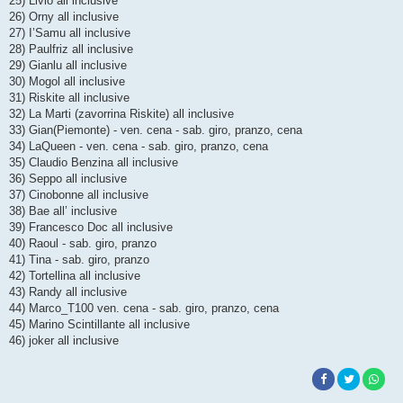
25) Livio all inclusive
26) Orny all inclusive
27) I’Samu all inclusive
28) Paulfriz all inclusive
29) Gianlu all inclusive
30) Mogol all inclusive
31) Riskite all inclusive
32) La Marti (zavorrina Riskite) all inclusive
33) Gian(Piemonte) - ven. cena - sab. giro, pranzo, cena
34) LaQueen - ven. cena - sab. giro, pranzo, cena
35) Claudio Benzina all inclusive
36) Seppo all inclusive
37) Cinobonne all inclusive
38) Bae all’ inclusive
39) Francesco Doc all inclusive
40) Raoul - sab. giro, pranzo
41) Tina - sab. giro, pranzo
42) Tortellina all inclusive
43) Randy all inclusive
44) Marco_T100 ven. cena - sab. giro, pranzo, cena
45) Marino Scintillante all inclusive
46) joker all inclusive