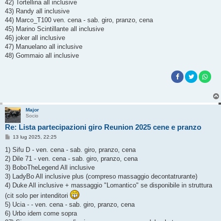
42) Tortellina all inclusive
43) Randy all inclusive
44) Marco_T100 ven. cena - sab. giro, pranzo, cena
45) Marino Scintillante all inclusive
46) joker all inclusive
47) Manuelano all inclusive
48) Gommaio all inclusive
Major
Socio
Re: Lista partecipazioni giro Reunion 2025 cene e pranzo
M
13 lug 2025, 22:25
e
s
1) Sifu D - ven. cena - sab. giro, pranzo, cena
s
2) Dile 71 - ven. cena - sab. giro, pranzo, cena
a
g
3) BoboTheLegend All inclusive
g
3) LadyBo All inclusive plus (compreso massaggio decontatrurante)
i
o
4) Duke All inclusive + massaggio "Lomantico" se disponibile in struttura
(cit solo per intenditori
5) Ucia - - ven. cena - sab. giro, pranzo, cena
6) Urbo idem come sopra