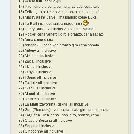
13) Velera tutti i pasti e giri
14) Pao - giro più cena ven, pranzo sab, cena sab
15) Felix - giro più cena ven, pranzo sab, cena sab
16) Massy all inclusive + massaggio come Duke
17) La B all inclusive senza massaggio
18) Henry Barrel - All inclusive e anche Natale!
19) Rocker cena venerdì, giro e pranzo, cena sabato
20) Anna come sopra
21) roberto790 cena ven pranzo giro cena sabato
22) Antony all inclusive
23) Alcide all inclusive
24) Zac all inclusive
25) Livio all inclusive
26) Orny all inclusive
27) I’Samu all inclusive
28) Paulfriz all inclusive
29) Gianlu all inclusive
30) Mogol all inclusive
31) Riskite all inclusive
32) La Marti (zavorrina Riskite) all inclusive
33) Gian(Piemonte) - ven. cena - sab. giro, pranzo, cena
34) LaQueen - ven. cena - sab. giro, pranzo, cena
35) Claudio Benzina all inclusive
36) Seppo all inclusive
37) Cinobonne all inclusive