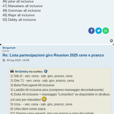
46) joker all inclusive
47) Manuelano all inclusive
48) Gommaio all inclusive
49) Major all inclusive
50) Debby all inclusive
Borgomatt
Socio
Re: Lista partecipazioni giro Reunion 2025 cene e pranzo
M
30 lug 2025, 19:06
e
s
s
MrsDebby
ha scritto:
a
g
1) Sifu D - ven. cena - sab. giro, pranzo, cena
g
2) Dile 71 - ven. cena - sab. giro, pranzo, cena
i
o
3) BoboTheLegend All inclusive
3) LadyBo All inclusive plus (compreso massaggio decontatrurante)
4) Duke All inclusive + massaggio "Lomantico" se disponibile in struttura
(cit solo per intenditori
5) Ucia - - ven. cena - sab. giro, pranzo, cena
6) Urbo idem come sopra
07) Simone cena venerdì, giro con pranzo e cena del sabato