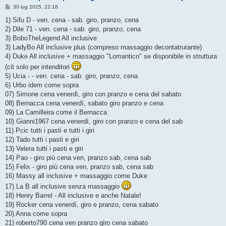
M
30 lug 2025, 22:18
e
s
1) Sifu D - ven. cena - sab. giro, pranzo, cena
s
2) Dile 71 - ven. cena - sab. giro, pranzo, cena
a
g
3) BoboTheLegend All inclusive
g
3) LadyBo All inclusive plus (compreso massaggio decontatrurante)
i
o
4) Duke All inclusive + massaggio "Lomantico" se disponibile in struttura
(cit solo per intenditori
5) Ucia - - ven. cena - sab. giro, pranzo, cena
6) Urbo idem come sopra
07) Simone cena venerdì, giro con pranzo e cena del sabato
08) Bernacca cena venerdì, sabato giro pranzo e cena
09) La Camilleira come il Bernacca
10) Gianni1967 cena venerdì, giro con pranzo e cena del sab
11) Pcic tutti i pasti e tutti i giri
12) Tado tutti i pasti e giri
13) Velera tutti i pasti e giri
14) Pao - giro più cena ven, pranzo sab, cena sab
15) Felix - giro più cena ven, pranzo sab, cena sab
16) Massy all inclusive + massaggio come Duke
17) La B all inclusive senza massaggio
18) Henry Barrel - All inclusive e anche Natale!
19) Rocker cena venerdì, giro e pranzo, cena sabato
20) Anna come sopra
21) roberto790 cena ven pranzo giro cena sabato