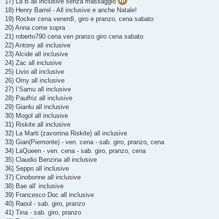
17) La B all inclusive senza massaggio
18) Henry Barrel - All inclusive e anche Natale!
19) Rocker cena venerdì, giro e pranzo, cena sabato
20) Anna come sopra
21) roberto790 cena ven pranzo giro cena sabato
22) Antony all inclusive
23) Alcide all inclusive
24) Zac all inclusive
25) Livio all inclusive
26) Orny all inclusive
27) I’Samu all inclusive
28) Paulfriz all inclusive
29) Gianlu all inclusive
30) Mogol all inclusive
31) Riskite all inclusive
32) La Marti (zavorrina Riskite) all inclusive
33) Gian(Piemonte) - ven. cena - sab. giro, pranzo, cena
34) LaQueen - ven. cena - sab. giro, pranzo, cena
35) Claudio Benzina all inclusive
36) Seppo all inclusive
37) Cinobonne all inclusive
38) Bae all’ inclusive
39) Francesco Doc all inclusive
40) Raoul - sab. giro, pranzo
41) Tina - sab. giro, pranzo