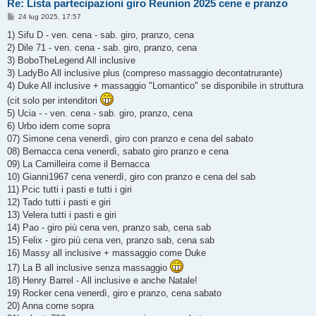
Re: Lista partecipazioni giro Reunion 2025 cene e pranzo
M
24 lug 2025, 17:57
e
s
1) Sifu D - ven. cena - sab. giro, pranzo, cena
s
2) Dile 71 - ven. cena - sab. giro, pranzo, cena
a
g
3) BoboTheLegend All inclusive
g
3) LadyBo All inclusive plus (compreso massaggio decontatrurante)
i
o
4) Duke All inclusive + massaggio "Lomantico" se disponibile in struttura
(cit solo per intenditori
5) Ucia - - ven. cena - sab. giro, pranzo, cena
6) Urbo idem come sopra
07) Simone cena venerdì, giro con pranzo e cena del sabato
08) Bernacca cena venerdì, sabato giro pranzo e cena
09) La Camilleira come il Bernacca
10) Gianni1967 cena venerdì, giro con pranzo e cena del sab
11) Pcic tutti i pasti e tutti i giri
12) Tado tutti i pasti e giri
13) Velera tutti i pasti e giri
14) Pao - giro più cena ven, pranzo sab, cena sab
15) Felix - giro più cena ven, pranzo sab, cena sab
16) Massy all inclusive + massaggio come Duke
17) La B all inclusive senza massaggio
18) Henry Barrel - All inclusive e anche Natale!
19) Rocker cena venerdì, giro e pranzo, cena sabato
20) Anna come sopra