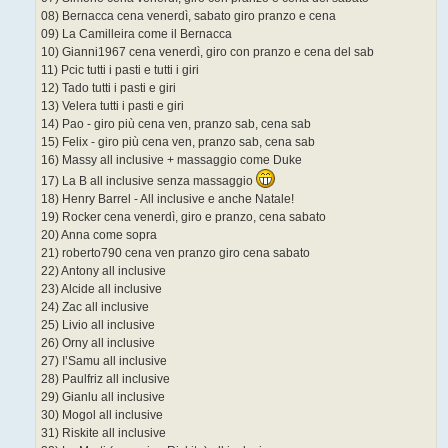
08) Bernacca cena venerdì, sabato giro pranzo e cena
09) La Camilleira come il Bernacca
10) Gianni1967 cena venerdì, giro con pranzo e cena del sab
11) Pcic tutti i pasti e tutti i giri
12) Tado tutti i pasti e giri
13) Velera tutti i pasti e giri
14) Pao - giro più cena ven, pranzo sab, cena sab
15) Felix - giro più cena ven, pranzo sab, cena sab
16) Massy all inclusive + massaggio come Duke
17) La B all inclusive senza massaggio
18) Henry Barrel - All inclusive e anche Natale!
19) Rocker cena venerdì, giro e pranzo, cena sabato
20) Anna come sopra
21) roberto790 cena ven pranzo giro cena sabato
22) Antony all inclusive
23) Alcide all inclusive
24) Zac all inclusive
25) Livio all inclusive
26) Orny all inclusive
27) I’Samu all inclusive
28) Paulfriz all inclusive
29) Gianlu all inclusive
30) Mogol all inclusive
31) Riskite all inclusive