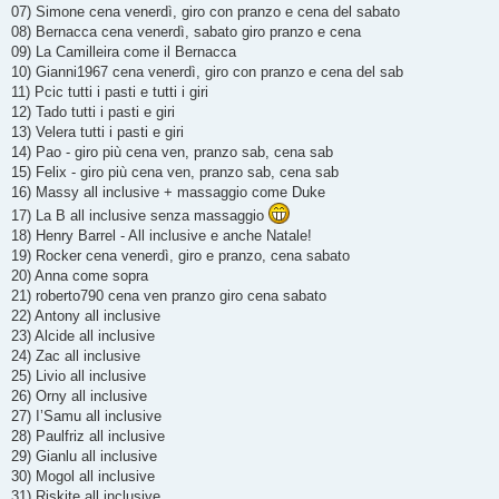
07) Simone cena venerdì, giro con pranzo e cena del sabato
08) Bernacca cena venerdì, sabato giro pranzo e cena
09) La Camilleira come il Bernacca
10) Gianni1967 cena venerdì, giro con pranzo e cena del sab
11) Pcic tutti i pasti e tutti i giri
12) Tado tutti i pasti e giri
13) Velera tutti i pasti e giri
14) Pao - giro più cena ven, pranzo sab, cena sab
15) Felix - giro più cena ven, pranzo sab, cena sab
16) Massy all inclusive + massaggio come Duke
17) La B all inclusive senza massaggio
18) Henry Barrel - All inclusive e anche Natale!
19) Rocker cena venerdì, giro e pranzo, cena sabato
20) Anna come sopra
21) roberto790 cena ven pranzo giro cena sabato
22) Antony all inclusive
23) Alcide all inclusive
24) Zac all inclusive
25) Livio all inclusive
26) Orny all inclusive
27) I’Samu all inclusive
28) Paulfriz all inclusive
29) Gianlu all inclusive
30) Mogol all inclusive
31) Riskite all inclusive