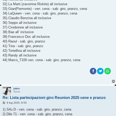
32) La Marti (zavorrina Riskite) all inclusive
33) Gian(Piemonte) - ven. cena - sab. giro, pranzo, cena
34) LaQueen - ven. cena - sab. giro, pranzo, cena
35) Claudio Benzina all inclusive
36) Seppo all inclusive
37) Cinobonne all inclusive
38) Bae all’ inclusive
39) Francesco Doc all inclusive
40) Raoul - sab. giro, pranzo
41) Tina - sab. giro, pranzo
42) Tortellina all inclusive
43) Randy all inclusive
44) Marco_T100 ven. cena - sab. giro, pranzo, cena
joker
Socio
Re: Lista partecipazioni giro Reunion 2025 cene e pranzo
M
9 lug 2025, 8:53
e
s
1) Sifu D - ven. cena - sab. giro, pranzo, cena
s
2) Dile 71 - ven. cena - sab. giro, pranzo, cena
a