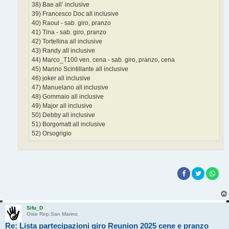
38) Bae all’ inclusive
39) Francesco Doc all inclusive
40) Raoul - sab. giro, pranzo
41) Tina - sab. giro, pranzo
42) Tortellina all inclusive
43) Randy all inclusive
44) Marco_T100 ven. cena - sab. giro, pranzo, cena
45) Marino Scintillante all inclusive
46) joker all inclusive
47) Manuelano all inclusive
48) Gommaio all inclusive
49) Major all inclusive
50) Debby all inclusive
51) Borgomatt all inclusive
52) Orsogrigio
Sifu_D
Oste Rep.San Marino
Re: Lista partecipazioni giro Reunion 2025 cene e pranzo