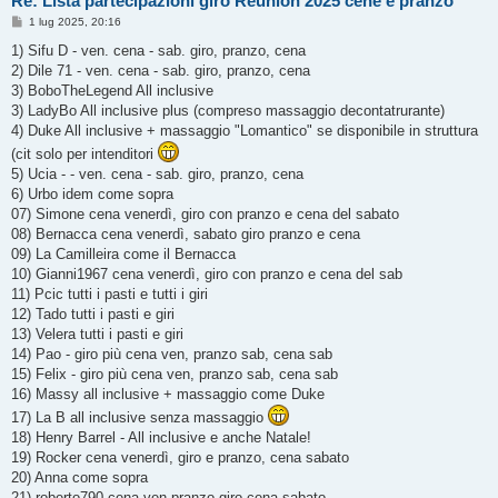
Re: Lista partecipazioni giro Reunion 2025 cene e pranzo
M
1 lug 2025, 20:16
e
s
1) Sifu D - ven. cena - sab. giro, pranzo, cena
s
2) Dile 71 - ven. cena - sab. giro, pranzo, cena
a
g
3) BoboTheLegend All inclusive
g
3) LadyBo All inclusive plus (compreso massaggio decontatrurante)
i
o
4) Duke All inclusive + massaggio "Lomantico" se disponibile in struttura
(cit solo per intenditori
5) Ucia - - ven. cena - sab. giro, pranzo, cena
6) Urbo idem come sopra
07) Simone cena venerdì, giro con pranzo e cena del sabato
08) Bernacca cena venerdì, sabato giro pranzo e cena
09) La Camilleira come il Bernacca
10) Gianni1967 cena venerdì, giro con pranzo e cena del sab
11) Pcic tutti i pasti e tutti i giri
12) Tado tutti i pasti e giri
13) Velera tutti i pasti e giri
14) Pao - giro più cena ven, pranzo sab, cena sab
15) Felix - giro più cena ven, pranzo sab, cena sab
16) Massy all inclusive + massaggio come Duke
17) La B all inclusive senza massaggio
18) Henry Barrel - All inclusive e anche Natale!
19) Rocker cena venerdì, giro e pranzo, cena sabato
20) Anna come sopra
21) roberto790 cena ven pranzo giro cena sabato