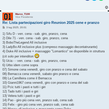
Marco_T100
Vice Presidente
Re: Lista partecipazioni giro Reunion 2025 cene e pranzo
M
3 lug 2025, 20:01
e
s
1) Sifu D - ven. cena - sab. giro, pranzo, cena
s
2) Dile 71 - ven. cena - sab. giro, pranzo, cena
a
g
3) BoboTheLegend All inclusive
g
3) LadyBo All inclusive plus (compreso massaggio decontatrurante)
i
o
4) Duke All inclusive + massaggio "Lomantico" se disponibile in struttura
(cit solo per intenditori
5) Ucia - - ven. cena - sab. giro, pranzo, cena
6) Urbo idem come sopra
07) Simone cena venerdì, giro con pranzo e cena del sabato
08) Bernacca cena venerdì, sabato giro pranzo e cena
09) La Camilleira come il Bernacca
10) Gianni1967 cena venerdì, giro con pranzo e cena del sab
11) Pcic tutti i pasti e tutti i giri
12) Tado tutti i pasti e giri
13) Velera tutti i pasti e giri
14) Pao - giro più cena ven, pranzo sab, cena sab
15) Felix - giro più cena ven, pranzo sab, cena sab
16) Massy all inclusive + massaggio come Duke