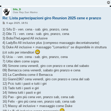
Sifu_D
Oste Rep.San Marino
Re: Lista partecipazioni giro Reunion 2025 cene e pranzo
M
6 ago 2025, 18:51
e
s
1) Sifu D - ven. cena - sab. giro, pranzo, cena
s
2) Dile 71 - ven. cena - sab. giro, pranzo, cena
a
g
3) BoboTheLegend All inclusive
g
4) LadyBo All inclusive plus (compreso massaggio decontatrurante)
i
o
5) Duke All inclusive + massaggio "Lomantico" se disponibile in struttura
(cit solo per intenditori
6) Ucia - - ven. cena - sab. giro, pranzo, cena
7) Urbo idem come sopra
08) Simone cena venerdì, giro con pranzo e cena del sabato
09) Bernacca cena venerdì, sabato giro pranzo e cena
10) La Camilleira come il Bernacca
11) Gianni1967 cena venerdì, giro con pranzo e cena del sab
12) Pcic tutti i pasti e tutti i giri
13) Tado tutti i pasti e giri
14) Velera tutti i pasti e giri
15) Pao - giro più cena ven, pranzo sab, cena sab
16) Felix - giro più cena ven, pranzo sab, cena sab
17) Massy all inclusive + massaggio come Duke