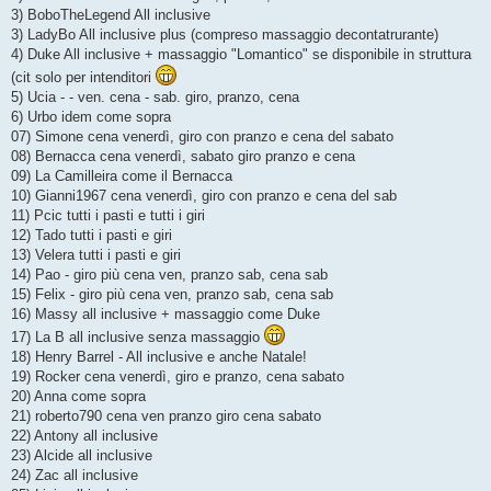
g
3) BoboTheLegend All inclusive
g
3) LadyBo All inclusive plus (compreso massaggio decontatrurante)
i
o
4) Duke All inclusive + massaggio "Lomantico" se disponibile in struttura
(cit solo per intenditori
5) Ucia - - ven. cena - sab. giro, pranzo, cena
6) Urbo idem come sopra
07) Simone cena venerdì, giro con pranzo e cena del sabato
08) Bernacca cena venerdì, sabato giro pranzo e cena
09) La Camilleira come il Bernacca
10) Gianni1967 cena venerdì, giro con pranzo e cena del sab
11) Pcic tutti i pasti e tutti i giri
12) Tado tutti i pasti e giri
13) Velera tutti i pasti e giri
14) Pao - giro più cena ven, pranzo sab, cena sab
15) Felix - giro più cena ven, pranzo sab, cena sab
16) Massy all inclusive + massaggio come Duke
17) La B all inclusive senza massaggio
18) Henry Barrel - All inclusive e anche Natale!
19) Rocker cena venerdì, giro e pranzo, cena sabato
20) Anna come sopra
21) roberto790 cena ven pranzo giro cena sabato
22) Antony all inclusive
23) Alcide all inclusive
24) Zac all inclusive