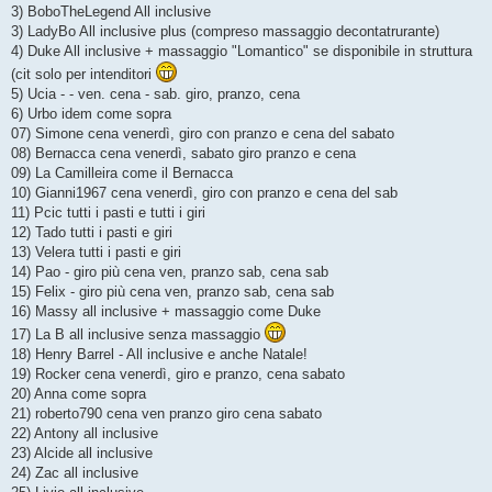
g
3) BoboTheLegend All inclusive
g
3) LadyBo All inclusive plus (compreso massaggio decontatrurante)
i
o
4) Duke All inclusive + massaggio "Lomantico" se disponibile in struttura
(cit solo per intenditori
5) Ucia - - ven. cena - sab. giro, pranzo, cena
6) Urbo idem come sopra
07) Simone cena venerdì, giro con pranzo e cena del sabato
08) Bernacca cena venerdì, sabato giro pranzo e cena
09) La Camilleira come il Bernacca
10) Gianni1967 cena venerdì, giro con pranzo e cena del sab
11) Pcic tutti i pasti e tutti i giri
12) Tado tutti i pasti e giri
13) Velera tutti i pasti e giri
14) Pao - giro più cena ven, pranzo sab, cena sab
15) Felix - giro più cena ven, pranzo sab, cena sab
16) Massy all inclusive + massaggio come Duke
17) La B all inclusive senza massaggio
18) Henry Barrel - All inclusive e anche Natale!
19) Rocker cena venerdì, giro e pranzo, cena sabato
20) Anna come sopra
21) roberto790 cena ven pranzo giro cena sabato
22) Antony all inclusive
23) Alcide all inclusive
24) Zac all inclusive