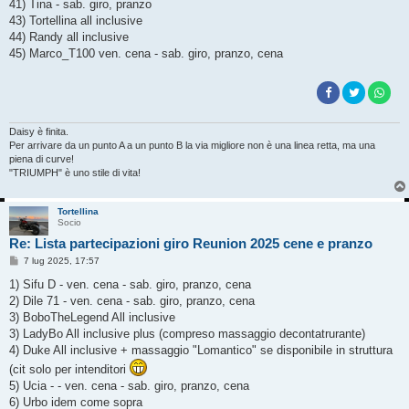
41) Tina - sab. giro, pranzo
43) Tortellina all inclusive
44) Randy all inclusive
45) Marco_T100 ven. cena - sab. giro, pranzo, cena
Daisy è finita.
Per arrivare da un punto A a un punto B la via migliore non è una linea retta, ma una
piena di curve!
"TRIUMPH" è uno stile di vita!
Tortellina
Socio
Re: Lista partecipazioni giro Reunion 2025 cene e pranzo
M
7 lug 2025, 17:57
e
s
1) Sifu D - ven. cena - sab. giro, pranzo, cena
s
2) Dile 71 - ven. cena - sab. giro, pranzo, cena
a
g
3) BoboTheLegend All inclusive
g
3) LadyBo All inclusive plus (compreso massaggio decontatrurante)
i
o
4) Duke All inclusive + massaggio "Lomantico" se disponibile in struttura
(cit solo per intenditori
5) Ucia - - ven. cena - sab. giro, pranzo, cena
6) Urbo idem come sopra