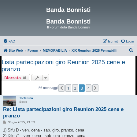
Banda Bonnisti
Banda Bonnisti
Il Forum della Banda Bonnisti
FAQ
Iscriviti
Login
C
Sito Web
Forum
MEMORABILIA
XIX Reunion 2025 Pennabilli
e
Lista partecipazioni giro Reunion 2025 cene e
r
pranzo
c
Bloccato
a
1
2
3
4
Precedente
Prossimo
56 messaggi
Tortellina
Socio
Re: Lista partecipazioni giro Reunion 2025 cene e
pranzo
M
30 giu 2025, 21:53
e
s
1) Sifu D - ven. cena - sab. giro, pranzo, cena
s
2) Dile 71 - ven. cena - sab. giro, pranzo, cena
a