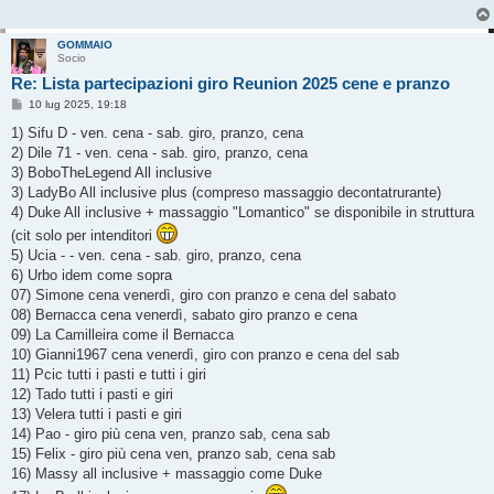
GOMMAIO
Socio
Re: Lista partecipazioni giro Reunion 2025 cene e pranzo
M
10 lug 2025, 19:18
e
s
1) Sifu D - ven. cena - sab. giro, pranzo, cena
s
2) Dile 71 - ven. cena - sab. giro, pranzo, cena
a
g
3) BoboTheLegend All inclusive
g
3) LadyBo All inclusive plus (compreso massaggio decontatrurante)
i
o
4) Duke All inclusive + massaggio "Lomantico" se disponibile in struttura
(cit solo per intenditori
5) Ucia - - ven. cena - sab. giro, pranzo, cena
6) Urbo idem come sopra
07) Simone cena venerdì, giro con pranzo e cena del sabato
08) Bernacca cena venerdì, sabato giro pranzo e cena
09) La Camilleira come il Bernacca
10) Gianni1967 cena venerdì, giro con pranzo e cena del sab
11) Pcic tutti i pasti e tutti i giri
12) Tado tutti i pasti e giri
13) Velera tutti i pasti e giri
14) Pao - giro più cena ven, pranzo sab, cena sab
15) Felix - giro più cena ven, pranzo sab, cena sab
16) Massy all inclusive + massaggio come Duke