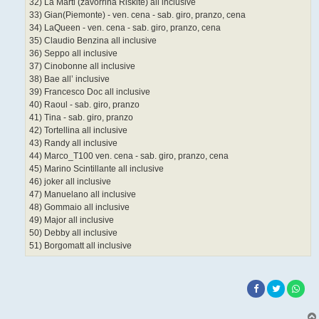
32) La Marti (zavorrina Riskite) all inclusive
33) Gian(Piemonte) - ven. cena - sab. giro, pranzo, cena
34) LaQueen - ven. cena - sab. giro, pranzo, cena
35) Claudio Benzina all inclusive
36) Seppo all inclusive
37) Cinobonne all inclusive
38) Bae all’ inclusive
39) Francesco Doc all inclusive
40) Raoul - sab. giro, pranzo
41) Tina - sab. giro, pranzo
42) Tortellina all inclusive
43) Randy all inclusive
44) Marco_T100 ven. cena - sab. giro, pranzo, cena
45) Marino Scintillante all inclusive
46) joker all inclusive
47) Manuelano all inclusive
48) Gommaio all inclusive
49) Major all inclusive
50) Debby all inclusive
51) Borgomatt all inclusive