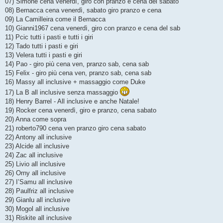
07) Simone cena venerdì, giro con pranzo e cena del sabato
08) Bernacca cena venerdì, sabato giro pranzo e cena
09) La Camilleira come il Bernacca
10) Gianni1967 cena venerdì, giro con pranzo e cena del sab
11) Pcic tutti i pasti e tutti i giri
12) Tado tutti i pasti e giri
13) Velera tutti i pasti e giri
14) Pao - giro più cena ven, pranzo sab, cena sab
15) Felix - giro più cena ven, pranzo sab, cena sab
16) Massy all inclusive + massaggio come Duke
17) La B all inclusive senza massaggio
18) Henry Barrel - All inclusive e anche Natale!
19) Rocker cena venerdì, giro e pranzo, cena sabato
20) Anna come sopra
21) roberto790 cena ven pranzo giro cena sabato
22) Antony all inclusive
23) Alcide all inclusive
24) Zac all inclusive
25) Livio all inclusive
26) Orny all inclusive
27) I’Samu all inclusive
28) Paulfriz all inclusive
29) Gianlu all inclusive
30) Mogol all inclusive
31) Riskite all inclusive