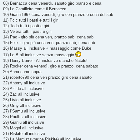
08) Bernacca cena venerdì, sabato giro pranzo e cena
09) La Camilleira come il Bernacca
10) Gianni1967 cena venerdì, giro con pranzo e cena del sab
11) Pcic tutti i pasti e tutti i giri
12) Tado tutti i pasti e giri
13) Velera tutti i pasti e giri
14) Pao - giro più cena ven, pranzo sab, cena sab
15) Felix - giro più cena ven, pranzo sab, cena sab
16) Massy all inclusive + massaggio come Duke
17) La B all inclusive senza massaggio
18) Henry Barrel - All inclusive e anche Natale!
19) Rocker cena venerdì, giro e pranzo, cena sabato
20) Anna come sopra
21) roberto790 cena ven pranzo giro cena sabato
22) Antony all inclusive
23) Alcide all inclusive
24) Zac all inclusive
25) Livio all inclusive
26) Orny all inclusive
27) I’Samu all inclusive
28) Paulfriz all inclusive
29) Gianlu all inclusive
30) Mogol all inclusive
31) Riskite all inclusive
32) La Marti (zavorrina Riskite) all inclusive