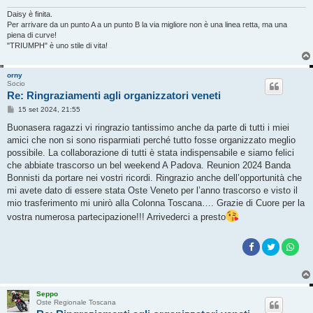
Daisy è finita.
Per arrivare da un punto A a un punto B la via migliore non è una linea retta, ma una
piena di curve!
"TRIUMPH" è uno stile di vita!
orny
Socio
Re: Ringraziamenti agli organizzatori veneti
M
15 set 2024, 21:55
e
s
Buonasera ragazzi vi ringrazio tantissimo anche da parte di tutti i miei
s
amici che non si sono risparmiati perché tutto fosse organizzato meglio
a
g
possibile. La collaborazione di tutti è stata indispensabile e siamo felici
g
che abbiate trascorso un bel weekend A Padova. Reunion 2024 Banda
i
o
Bonnisti da portare nei vostri ricordi. Ringrazio anche dell’opportunità che
mi avete dato di essere stata Oste Veneto per l’anno trascorso e visto il
mio trasferimento mi unirò alla Colonna Toscana…. Grazie di Cuore per la
vostra numerosa partecipazione!!! Arrivederci a presto
Seppo
Oste Regionale Toscana