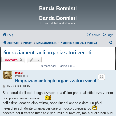
Banda Bonnisti
Banda Bonnisti
Il Forum della Banda Bonnisti
FAQ
Iscriviti
Login
C
Sito Web
Forum
MEMORABILIA
XVIII Reunion 2024 Padova
e
Ringraziamenti agli organizzatori veneti
r
Bloccato
c
9 messaggi • Pagina
1
di
1
a
rocker
Presidente
Ringraziamenti agli organizzatori veneti
M
15 set 2024, 18:45
e
s
Siete stati degli ottimi organizzatori, ma d'altra parte dall'efficienza veneta
s
non potevo aspettarmi altro
a
g
bellissime location cibo ottimo, sono riusciti anche a darci un pò di
g
i
nevischio sul Monte Grappa per dare un tocco coreografico
o
peccato per il traffico intenso e per i mille autovelox, ma a quello non puoi