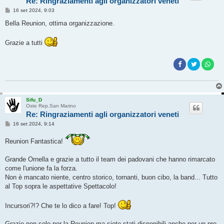
Re: Ringraziamenti agli organizzatori veneti
M
16 set 2024, 9:03
e
s
Bella Reunion, ottima organizzazione.
s
a
g
Grazie a tutti
g
i
o
Sifu_D
Oste Rep.San Marino
Re: Ringraziamenti agli organizzatori veneti
M
16 set 2024, 9:14
e
s
Reunion Fantastica!
s
a
g
Grande Ornella e grazie a tutto il team dei padovani che hanno rimarcato
g
i
come l'unione fa la forza.
o
Non è mancato niente, centro storico, tornanti, buon cibo, la band... Tutto
al Top sopra le aspettative Spettacolo!
Incursori?!? Che te lo dico a fare! Top!
Grazie non solo per la Reunion ma siete stati disponibili anche per un pre