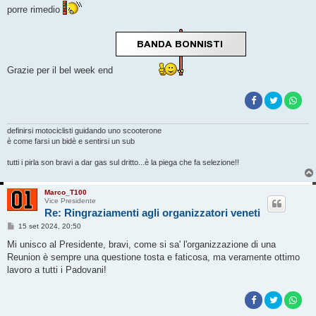
porre rimedio
Grazie per il bel week end
definirsi motociclisti guidando uno scooterone
è come farsi un bidè e sentirsi un sub
tutti i pirla son bravi a dar gas sul dritto...è la piega che fa selezione!!
Marco_T100
Vice Presidente
Re: Ringraziamenti agli organizzatori veneti
M
15 set 2024, 20:50
e
s
Mi unisco al Presidente, bravi, come si sa' l'organizzazione di una
s
Reunion è sempre una questione tosta e faticosa, ma veramente ottimo
a
g
lavoro a tutti i Padovani!
g
i
o