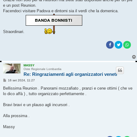
e un post Reunion.
Facendoci visitare Padova e dintorni sia il verdì che la domenica.
Straordinari.
MASSY
Oste Regionale Lombardia
Re: Ringraziamenti agli organizzatori veneti
M
16 set 2024, 11:27
e
s
Bellissima Reunion . Panorami mozzafiato , pranzi e cene ottimi ( che ve
s
lo dico affà ) , tutto organizzato perfettamente .
a
g
g
Bravi bravi e un plauso agli incursori .
i
o
Alla prossima .
Massy