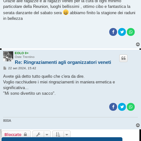
Grazie alle ragazze e ai ragazzi veneti per la cura di ogni minimo
s
particolare della Reunion, luoghi bellissimi , ottimo cibo e fantastica la
a
g
serata danzante del sabato sera
abbiamo finito la stagione dei raduni
g
in bellezza
i
o
EOLO 0+
Oste Trentino
Re: Ringraziamenti agli organizzatori veneti
M
22 set 2024, 15:42
e
s
Avete già detto tutto quello che c'era da dire.
s
Voglio racchiudere i miei ringraziamenti in maniera ermetica e
a
g
significativa...
g
"Mi sono divertito un sacco".
i
o
800A
Bloccato