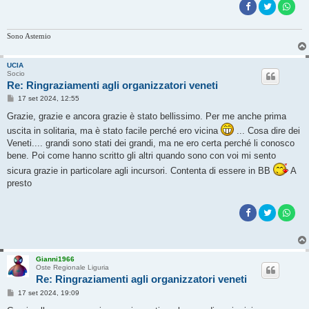
Sono Astemio
UCIA
Socio
Re: Ringraziamenti agli organizzatori veneti
M
17 set 2024, 12:55
e
s
Grazie, grazie e ancora grazie è stato bellissimo. Per me anche prima
s
uscita in solitaria, ma è stato facile perché ero vicina
... Cosa dire dei
a
g
Veneti.... grandi sono stati dei grandi, ma ne ero certa perché li conosco
g
bene. Poi come hanno scritto gli altri quando sono con voi mi sento
i
o
sicura grazie in particolare agli incursori. Contenta di essere in BB
A
presto
Gianni1966
Oste Regionale Liguria
Re: Ringraziamenti agli organizzatori veneti
M
17 set 2024, 19:09
e
s