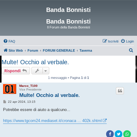
Banda Bonnisti
Banda Bonnisti
Il Forum della Banda Bonnisti
FAQ
Iscriviti
Login
C
Sito Web
Forum
FORUM GENERALE
Taverna
e
Multe! Occhio al verbale.
r
Rispondi
c
1 messaggio • Pagina
1
di
1
a
Marco_T100
Vice Presidente
Multe! Occhio al verbale.
M
22 apr 2024, 13:15
e
s
Potrebbe essere di aiuto a qualcuno...
s
a
g
https://www.tgcom24.mediaset.it/cronaca ... 402k.shtml
g
i
o