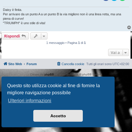
Daisy è finita.
Per arrivare da un punto A a un punto B la via migliore non è una linea retta, ma una
piena di curve!
"TRIUMPH" è uno stile di vita!
Rispondi
1 messaggio • Pagina
1
di
1
Vai a
Sito Web
Forum
Cancella cookie
Tutti gli orari sono
UTC+02:00
Creato da
phpBB
® Forum Software © phpBB Limited
Traduzione Italiana
phpBB-Italia.it
AIF_COPYRIGHT
Questo sito utilizza cookie al fine di fornire la
Privacy
|
Condizioni
migliore navigazione possibile
Ulteriori informazioni
Accetto