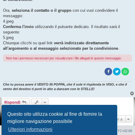
Ora,
seleziona il contatto o il gruppo
con cui vuoi condividere il
messaggio:
4.jpeg
Conferma l'invio
utilizzando il pulsante dedicato. Il risultato sarà il
seguente:
5.jpeg
Chiunque clicchi su quel link
verrà indirizzato direttamente
all'argomento o al messaggio selezionato per la condivisione
.
Non hai i permessi necessari per visualizzare i file allegati in questo messaggio.
Che tu possa avere il VENTO IN POPPA, che il sole ti risplenda in VISO, e che il
vento del destino ti porti in alto a danzare con le STELLE!
Rispondi
1 messaggio • Pagina
1
di
1
Questo sito utilizza cookie al fine di fornire la
Vai a
migliore navigazione possibile
Ulteriori informazioni
Sito Web
Forum
Cancella cookie
Tutti gli orari sono
UTC+02:00