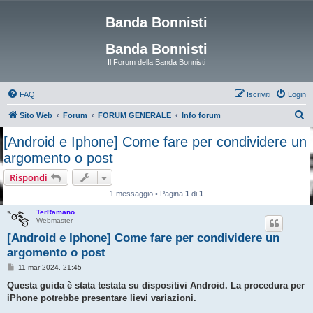
Banda Bonnisti
Banda Bonnisti
Il Forum della Banda Bonnisti
FAQ
Iscriviti
Login
C
Sito Web
Forum
FORUM GENERALE
Info forum
e
[Android e Iphone] Come fare per condividere un
r
argomento o post
c
Rispondi
a
1 messaggio • Pagina
1
di
1
TerRamano
Webmaster
[Android e Iphone] Come fare per condividere un
argomento o post
M
11 mar 2024, 21:45
e
s
Questa guida è stata testata su dispositivi Android. La procedura per
s
iPhone potrebbe presentare lievi variazioni.
a
g