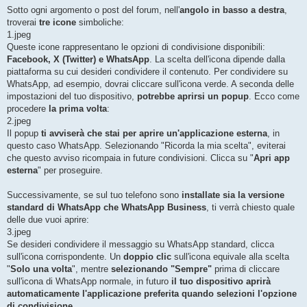
g
Sotto ogni argomento o post del forum, nell'
angolo in basso a destra
,
i
o
troverai
tre icone
simboliche:
1.jpeg
Queste icone rappresentano le opzioni di condivisione disponibili:
Facebook, X (Twitter) e WhatsApp
. La scelta dell'icona dipende dalla
piattaforma su cui desideri condividere il contenuto. Per condividere su
WhatsApp, ad esempio, dovrai cliccare sull'icona verde. A seconda delle
impostazioni del tuo dispositivo,
potrebbe aprirsi un popup
. Ecco come
procedere
la prima volta
:
2.jpeg
Il popup
ti avviserà che stai per aprire un'applicazione esterna
, in
questo caso WhatsApp. Selezionando "Ricorda la mia scelta", eviterai
che questo avviso ricompaia in future condivisioni. Clicca su "
Apri app
esterna
" per proseguire.
Successivamente, se sul tuo telefono sono
installate sia la versione
standard di WhatsApp che WhatsApp Business
, ti verrà chiesto quale
delle due vuoi aprire:
3.jpeg
Se desideri condividere il messaggio su WhatsApp standard, clicca
sull'icona corrispondente. Un
doppio clic
sull'icona equivale alla scelta
"
Solo una volta
", mentre
selezionando "Sempre"
prima di cliccare
sull'icona di WhatsApp normale, in futuro
il tuo dispositivo aprirà
automaticamente l'applicazione preferita quando selezioni l'opzione
di condivisione
.