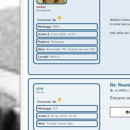
g
i
rocker
o
Presidente
definirsi moto
Connesso: No
è come farsi u
Messaggi:
5680
tutti i pirla s
Iscritto il:
3 mar 2008, 16:23
Regione:
Romagna
Moto:
Bonneville 790, Suzuki van van 200
Località:
IMOLA
Re: Reuni
UCIA
M
da
UCIA
»
Socio
e
s
Eravamo vera
s
Connesso: No
a
g
Messaggi:
310
g
i
Iscritto il:
28 apr 2016, 22:28
o
Moto:
Triumph Street Twin