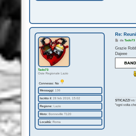
Re: Reuni
M
da
Tado73
e
s
Grazie Robb
s
Dajeee
a
g
g
i
o
Tado73
Oste Regionale Lazio
Connesso: No
Messaggi:
136
Iscritto il:
28 feb 2016, 15:02
STICAZZI
vs
"ogni volta c
Regione:
Lazio
Moto:
Bonneville T120
Località:
Roma