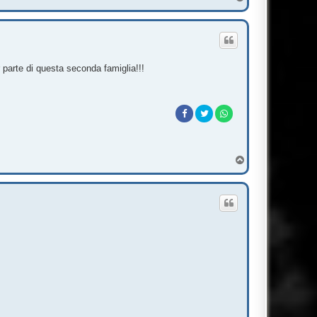
o
p
r parte di questa seconda famiglia!!!
T
o
p