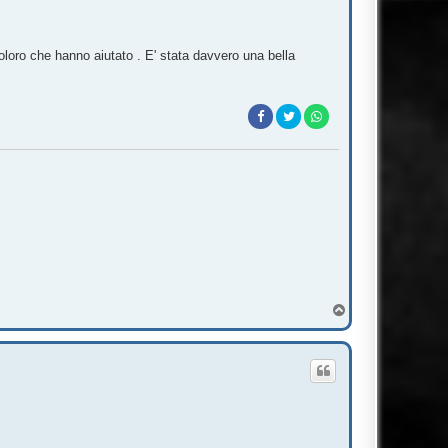
loro che hanno aiutato . E' stata davvero una bella
T
o
p