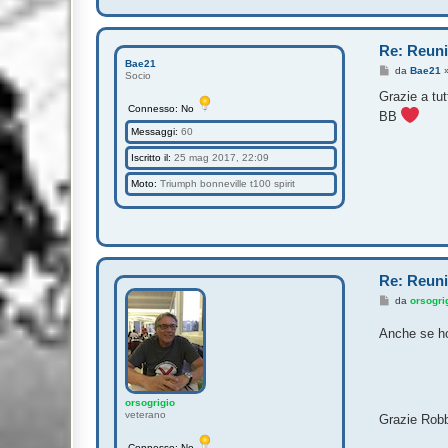
Re: Reuni
Bae21
M
da
Bae21
Socio
e
s
Grazie a tut
s
Connesso: No
BB
a
g
Messaggi:
60
g
i
Iscritto il:
25 mag 2017, 22:09
o
Moto:
Triumph bonneville t100 spirit
Re: Reuni
M
da
orsogri
e
s
Anche se ho
s
a
g
g
i
o
orsogrigio
veterano
Grazie Rob
Connesso: No