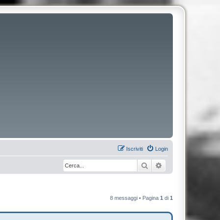
Iscriviti
Login
Cerca
Ricerca avanzata
8 messaggi • Pagina
1
di
1