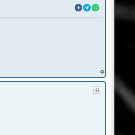
T
o
p
..