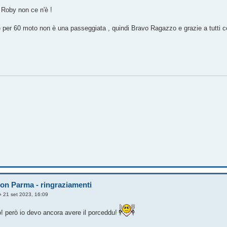
Roby non ce n'è !
 per 60 moto non è una passeggiata , quindi Bravo Ragazzo e grazie a tutti co
on Parma - ringraziamenti
»
21 set 2023, 16:09
lo! però io devo ancora avere il porceddu!