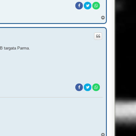
T
o
p
BB targata Parma.
T