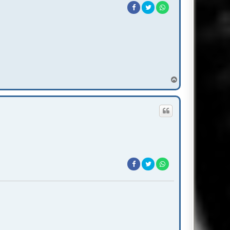
T
o
p