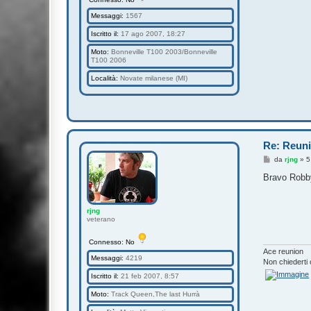
Messaggi:
1567
Iscritto il:
17 ago 2007, 18:27
Moto:
Bonneville T100 2003/Bonneville
T100 2006
Località:
Novate milanese (MI)
Re: Reuni
M
da
rjng
»
5
e
s
Bravo Robby
s
a
g
g
rjng
i
veterano
o
Connesso: No
Ace reunion
Messaggi:
4219
Non chiederti 
Iscritto il:
21 feb 2007, 8:57
Moto:
Track Queen,The last Hurrà