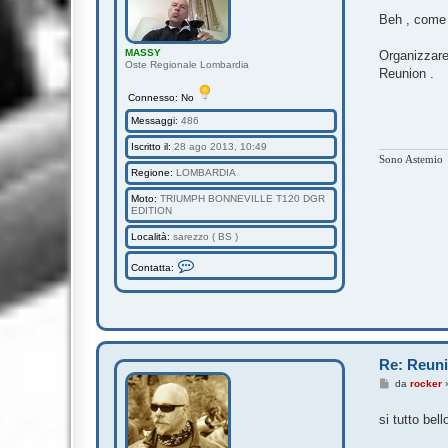
e
s
Beh , come 
s
a
MASSY
g
Organizzare
Oste Regionale Lombardia
g
Reunion .
i
o
Connesso: No
Messaggi:
486
Iscritto il:
28 ago 2013, 10:49
Sono Astemio
Regione:
LOMBARDIA
Moto:
TRIUMPH BONNEVILLE T120 DGR
EDITION
Località:
sarezzo ( BS )
C
Contatta:
o
n
t
a
t
t
a
M
Re: Reuni
A
S
M
da
rocker
S
e
Y
s
si tutto bel
s
a
g