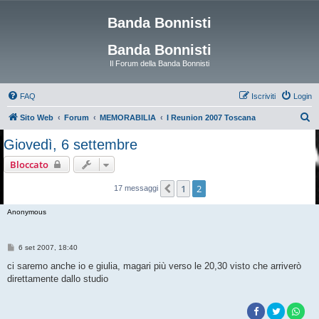
Banda Bonnisti
Banda Bonnisti
Il Forum della Banda Bonnisti
FAQ
Iscriviti
Login
C
Sito Web
Forum
MEMORABILIA
I Reunion 2007 Toscana
e
Giovedì, 6 settembre
r
Bloccato
c
a
1
2
Precedente
17 messaggi
Anonymous
M
6 set 2007, 18:40
e
s
ci saremo anche io e giulia, magari più verso le 20,30 visto che arriverò
s
direttamente dallo studio
a
g
g
i
o