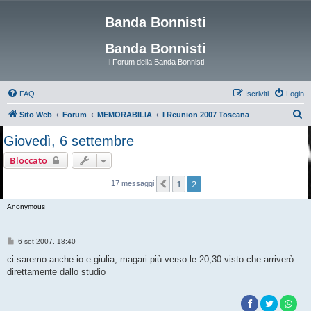
Banda Bonnisti
Banda Bonnisti
Il Forum della Banda Bonnisti
FAQ
Iscriviti
Login
C
Sito Web
Forum
MEMORABILIA
I Reunion 2007 Toscana
e
Giovedì, 6 settembre
r
Bloccato
c
a
1
2
Precedente
17 messaggi
Anonymous
M
6 set 2007, 18:40
e
s
ci saremo anche io e giulia, magari più verso le 20,30 visto che arriverò
s
direttamente dallo studio
a
g
g
i
o