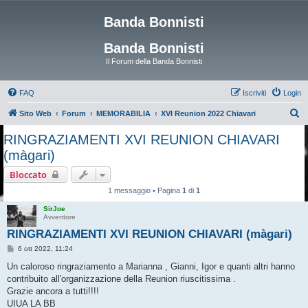
Banda Bonnisti
Banda Bonnisti
Il Forum della Banda Bonnisti
FAQ
Iscriviti
Login
C
Sito Web
Forum
MEMORABILIA
XVI Reunion 2022 Chiavari
e
RINGRAZIAMENTI XVI REUNION CHIAVARI
r
(màgari)
c
Bloccato
a
1 messaggio • Pagina
1
di
1
SirJoe
Avventore
RINGRAZIAMENTI XVI REUNION CHIAVARI (màgari)
M
6 ott 2022, 11:24
e
s
Un caloroso ringraziamento a Marianna , Gianni, Igor e quanti altri hanno
s
contribuito all'organizzazione della Reunion riuscitissima .
a
g
Grazie ancora a tutti!!!!
g
UIUA LA BB
i