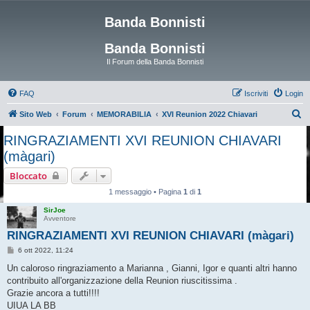
Banda Bonnisti
Banda Bonnisti
Il Forum della Banda Bonnisti
FAQ
Iscriviti
Login
C
Sito Web
Forum
MEMORABILIA
XVI Reunion 2022 Chiavari
e
RINGRAZIAMENTI XVI REUNION CHIAVARI
r
(màgari)
c
Bloccato
a
1 messaggio • Pagina
1
di
1
SirJoe
Avventore
RINGRAZIAMENTI XVI REUNION CHIAVARI (màgari)
M
6 ott 2022, 11:24
e
s
Un caloroso ringraziamento a Marianna , Gianni, Igor e quanti altri hanno
s
contribuito all'organizzazione della Reunion riuscitissima .
a
g
Grazie ancora a tutti!!!!
g
UIUA LA BB
i