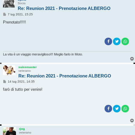
Socio
Re: Reunion 2021 - Prenotazione ALBERGO
M
7 lug 2021, 15:25
e
s
Prenotato!!!!!
s
a
g
g
i
o
La vita è un viaggio meraviglioso!!! Meglio farlo in Moto.
suissmaster
veterano
Re: Reunion 2021 - Prenotazione ALBERGO
M
14 lug 2021, 14:35
e
s
farò di tutto per venire!
s
a
g
g
i
o
rjng
veterano