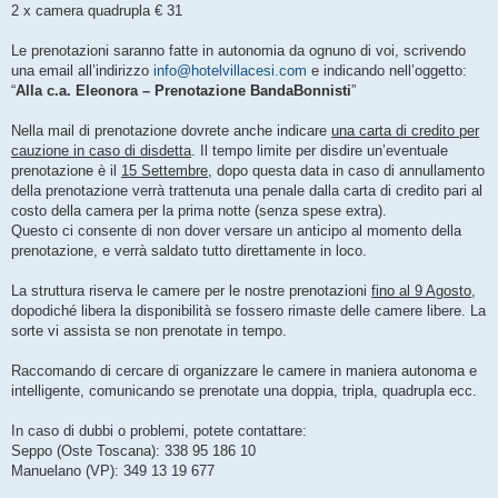
2 x camera quadrupla € 31
Le prenotazioni saranno fatte in autonomia da ognuno di voi, scrivendo
una email all’indirizzo
info@hotelvillacesi.com
e indicando nell’oggetto:
“
Alla c.a. Eleonora – Prenotazione BandaBonnisti
”
Nella mail di prenotazione dovrete anche indicare
una carta di credito per
cauzione in caso di disdetta
. Il tempo limite per disdire un’eventuale
prenotazione è il
15 Settembre
, dopo questa data in caso di annullamento
della prenotazione verrà trattenuta una penale dalla carta di credito pari al
costo della camera per la prima notte (senza spese extra).
Questo ci consente di non dover versare un anticipo al momento della
prenotazione, e verrà saldato tutto direttamente in loco.
La struttura riserva le camere per le nostre prenotazioni
fino al 9 Agosto
,
dopodiché libera la disponibilità se fossero rimaste delle camere libere. La
sorte vi assista se non prenotate in tempo.
Raccomando di cercare di organizzare le camere in maniera autonoma e
intelligente, comunicando se prenotate una doppia, tripla, quadrupla ecc.
In caso di dubbi o problemi, potete contattare:
Seppo (Oste Toscana): 338 95 186 10
Manuelano (VP): 349 13 19 677