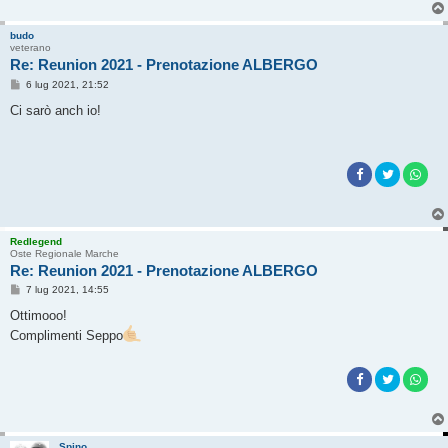
budo
veterano
Re: Reunion 2021 - Prenotazione ALBERGO
M
6 lug 2021, 21:52
e
s
Ci sarò anch io!
s
a
g
g
i
o
Redlegend
Oste Regionale Marche
Re: Reunion 2021 - Prenotazione ALBERGO
M
7 lug 2021, 14:55
e
s
Ottimooo!
s
Complimenti Seppo
a
g
g
i
o
Spino