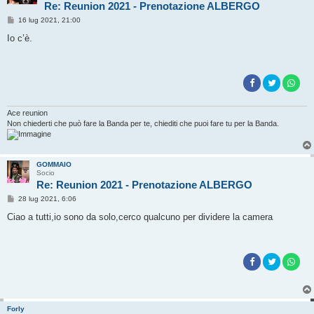
Re: Reunion 2021 - Prenotazione ALBERGO
M
16 lug 2021, 21:00
e
s
Io c’è.
s
a
g
g
i
o
Ace reunion
Non chiederti che può fare la Banda per te, chiediti che puoi fare tu per la Banda.
GOMMAIO
Socio
Re: Reunion 2021 - Prenotazione ALBERGO
M
28 lug 2021, 6:06
e
s
Ciao a tutti,io sono da solo,cerco qualcuno per dividere la camera
s
a
g
g
i
o
Forly