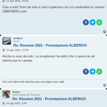
M
12 ago 2021, 16:18
e
s
Ciao a tutti! Sono da solo e cerco qualcuno con cui condividere la camera
s
3388709255 Loris
a
g
g
i
o
GIANLU
Socio
Re: Reunion 2021 - Prenotazione ALBERGO
M
12 ago 2021, 17:08
e
s
Anche io sono da solo. La receptionist ha detto che ci pensa lei ad
s
ottimizzare le camere
a
g
g
i
o
You can't direct the wind but you can adjust your sails
Seppo
Oste Regionale Toscana
Re: Reunion 2021 - Prenotazione ALBERGO
M
16 ago 2021, 9:50
e