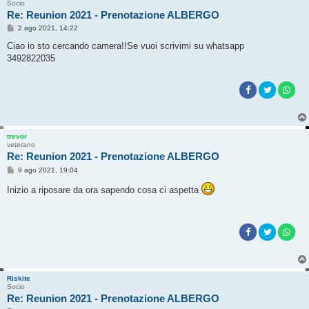
Socio
Re: Reunion 2021 - Prenotazione ALBERGO
M
2 ago 2021, 14:22
e
s
Ciao io sto cercando camera!!Se vuoi scrivimi su whatsapp
s
3492822035
a
g
g
i
o
trevor
veterano
Re: Reunion 2021 - Prenotazione ALBERGO
M
9 ago 2021, 19:04
e
s
Inizio a riposare da ora sapendo cosa ci aspetta
s
a
g
g
i
o
Riskite
Socio
Re: Reunion 2021 - Prenotazione ALBERGO