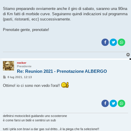
Stiamo preparando ovviamente anche il giro di sabato, saranno una 90ina
di Km fatti di morbide curve. Seguiranno quindi indicazioni sul programma
(pasti, ristoranti, ecc) successivamente.
Prenotate gente, prenotate!
rocker
Presidente
Re: Reunion 2021 - Prenotazione ALBERGO
M
6 lug 2021, 12:13
e
s
Ottimo! io ci sono non vedo l'ora!!
s
a
g
g
i
o
definirsi motociclisti guidando uno scooterone
è come farsi un bidè e sentirsi un sub
tutti i pirla son bravi a dar gas sul dritto...è la piega che fa selezione!!