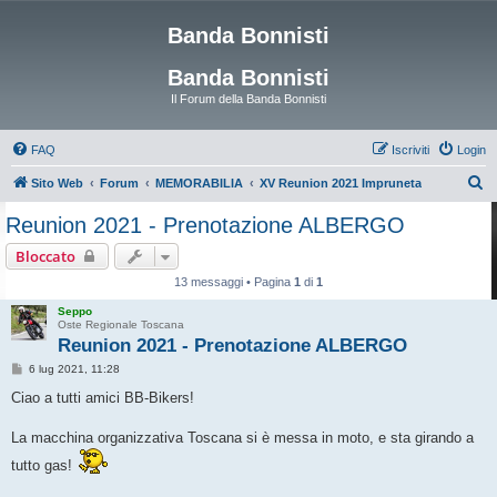
Banda Bonnisti
Banda Bonnisti
Il Forum della Banda Bonnisti
FAQ
Iscriviti
Login
C
Sito Web
Forum
MEMORABILIA
XV Reunion 2021 Impruneta
e
Reunion 2021 - Prenotazione ALBERGO
r
Bloccato
c
13 messaggi • Pagina
1
di
1
a
Seppo
Oste Regionale Toscana
Reunion 2021 - Prenotazione ALBERGO
M
6 lug 2021, 11:28
e
s
Ciao a tutti amici BB-Bikers!
s
a
g
La macchina organizzativa Toscana si è messa in moto, e sta girando a
g
i
tutto gas!
o