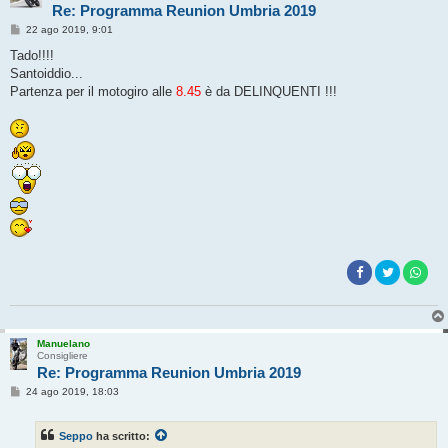
Re: Programma Reunion Umbria 2019
M
22 ago 2019, 9:01
e
s
Tado!!!!
s
Santoiddio...
a
g
Partenza per il motogiro alle
8.45
è da DELINQUENTI !!!
g
i
o
Manuelano
Consigliere
Re: Programma Reunion Umbria 2019
M
24 ago 2019, 18:03
e
s
s
Seppo
ha scritto:
a