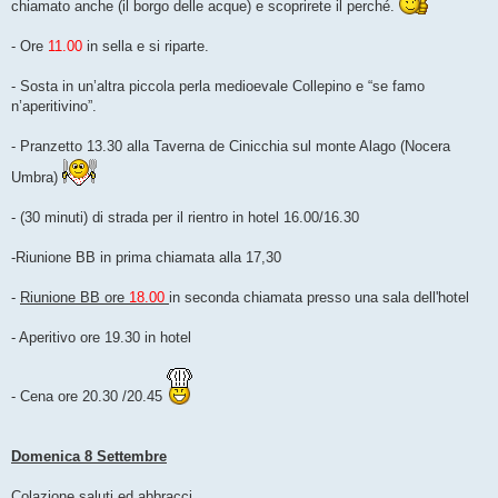
chiamato anche (il borgo delle acque) e scoprirete il perché.
- Ore
11.00
in sella e si riparte.
- Sosta in un’altra piccola perla medioevale Collepino e “se famo
n’aperitivino”.
- Pranzetto 13.30 alla Taverna de Cinicchia sul monte Alago (Nocera
Umbra)
- (30 minuti) di strada per il rientro in hotel 16.00/16.30
-Riunione BB in prima chiamata alla 17,30
-
Riunione BB ore
18.00
in seconda chiamata presso una sala dell'hotel
- Aperitivo ore 19.30 in hotel
- Cena ore 20.30 /20.45
Domenica 8 Settembre
Colazione saluti ed abbracci