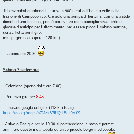
gelata in piscina perciò (costumizzatevi)
-Il benzinaio/bar-tabacchi si trova a 900 metri dall’hotel a valle nella
frazione di Campodonico. C’è solo una pompa di benzina, con una pistola
diesel ed una benzina, perciò per evitare code consiglio vivamente di
giocare d’anticipo per il rifornimento, per essere pronti il sabato mattina,
senza fretta per il giro.
(cmq il giro non supera i 120 km)
- La cena ore 20.30
Sabato 7 settembre
- Colazione (aperta dalle ore 7.00)
- Partenza giro ore
8.45
- Itinerario google del giro. (112 km totali)
https://goo.gl/maps/p7MzsB7iUQiLBgz9A
- Arrivo a Rasiglia per le 10.00 si parcheggiano le moto e potrete
ammirare questo incantevole ed unico piccolo borgo medioevale,