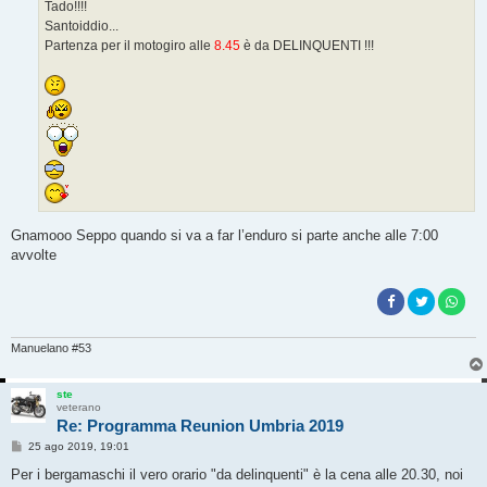
g
Tado!!!!
g
Santoiddio...
i
o
Partenza per il motogiro alle
8.45
è da DELINQUENTI !!!
Gnamooo Seppo quando si va a far l’enduro si parte anche alle 7:00
avvolte
Manuelano #53
ste
veterano
Re: Programma Reunion Umbria 2019
M
25 ago 2019, 19:01
e
s
Per i bergamaschi il vero orario "da delinquenti" è la cena alle 20.30, noi
s