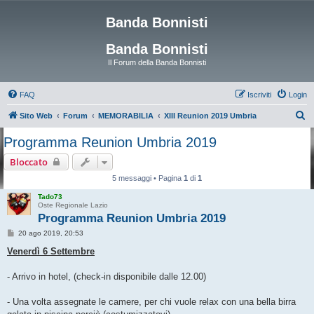
Banda Bonnisti
Banda Bonnisti
Il Forum della Banda Bonnisti
FAQ
Iscriviti
Login
C
Sito Web
Forum
MEMORABILIA
XIII Reunion 2019 Umbria
e
Programma Reunion Umbria 2019
r
Bloccato
c
5 messaggi • Pagina
1
di
1
a
Tado73
Oste Regionale Lazio
Programma Reunion Umbria 2019
M
20 ago 2019, 20:53
e
s
Venerdì 6 Settembre
s
a
g
- Arrivo in hotel, (check-in disponibile dalle 12.00)
g
i
o
- Una volta assegnate le camere, per chi vuole relax con una bella birra