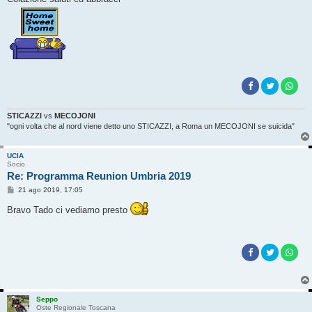
STICAZZI
vs
MECOJONI
"ogni volta che al nord viene detto uno STICAZZI, a Roma un MECOJONI se suicida"
UCIA
Socio
Re: Programma Reunion Umbria 2019
M
21 ago 2019, 17:05
e
s
Bravo Tado ci vediamo presto
s
a
g
g
i
o
Seppo
Oste Regionale Toscana