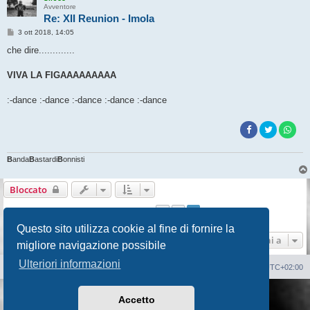
Avventore
Re: XII Reunion - Imola
M
3 ott 2018, 14:05
e
s
che dire.............
s
a
g
VIVA LA FIGAAAAAAAAA
g
i
o
:-dance :-dance :-dance :-dance :-dance
B
anda
B
astardi
B
onnisti
Bloccato
1
2
Precedente
18 messaggi
Questo sito utilizza cookie al fine di fornire la
Vai a
migliore navigazione possibile
Ulteriori informazioni
Sito Web
Forum
Cancella cookie
Tutti gli orari sono
UTC+02:00
Creato da
phpBB
® Forum Software © phpBB Limited
Accetto
Traduzione Italiana
phpBB-Italia.it