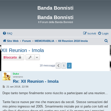
Banda Bonnisti
Banda Bonnisti
Il Forum della Banda Bonnisti
FAQ
Iscriviti
Login
C
Sito Web
Forum
MEMORABILIA
XII Reunion 2018 Imola
e
XII Reunion - Imola
r
Bloccato
c
a
1
2
Precedente
18 messaggi
Duke
veterano
Re: XII Reunion - Imola
M
21 set 2018, 22:56
e
s
Dopo tanto tempo finalmente sono riuscito a partecipare ad una reunion...
s
a
g
Tante facce nuove per me che mancavo da secoli. Stesse sensazioni del
g
mio primo ingresso nel 2005. Smarrimento iniziale poi si parla con tutti ed
i
o
alla fine ti dispiace dover già partire ma così si fa gruppo per i prossimi