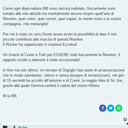
s
a
g
Come ogni dopo-raduno BB sono ancora inebriato, fisicamente sono
g
tornato alle mie attività ma mentalmente ancora respiro quell’aria di
i
o
Reunion, quei colori, quei rumori, quei sapori, le nostre moto e la vostra
compagnia, che meraviglia!
Per me è stato un vero Onore avere avuto la possibilità di dare il mio
piccolo contributo alla riuscita di questa Reunion.
Il Rocker ha organizzato in maniera Eccelsa!
Un Grazie di Cuore a Tutti per ESSERE stati fisicamente la Reunion, il
rapporto iscritti e adesioni è stato eccezionale!
In fine ma non ultimo, mi riempie di Orgoglio fare parte di un’associazione
che in modo spontaneo, veloce e senza bisogno di reclamizzarsi, nel giro
di 15 secondi ha accolto all’unisono e di Cuore, la saggia Idea di Sir Joe,
grazie alla quale Genova sentirà il calore del nostro Affetto.
W la BB.
SirJoe