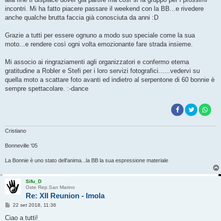
incontri. Mi ha fatto piacere passare il weekend con la BB...e rivedere
anche qualche brutta faccia già conosciuta da anni :D
Grazie a tutti per essere ognuno a modo suo speciale come la sua
moto...e rendere così ogni volta emozionante fare strada insieme.
Mi associo ai ringraziamenti agli organizzatori e confermo eterna
gratitudine a Robler e Stefi per i loro servizi fotografici......vedervi su
quella moto a scattare foto avanti ed indietro al serpentone di 60 bonnie è
sempre spettacolare. :-dance
Cristiano
Bonneville '05
La Bonnie è uno stato dell'anima...la BB la sua espressione materiale
Sifu_D
Oste Rep.San Marino
Re: XII Reunion - Imola
M
22 set 2018, 11:36
e
s
Ciao a tutti!