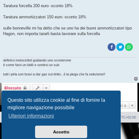
Taratura forcella 200 euro -sconto 18%
Taratura ammortizzatori 150 euro -sconto 18%
sulle bonneville mi ha detto che se uno ha dei buoni ammortizzatori tipo
Hagon, non importa tararli basta lavorare sulla forcella
definirsi motociclisti guidando uno scooterone
è come farsi un bidè e sentirsi un sub
tutti i pirla son bravi a dar gas sul dritto...è la piega che fa selezione!!
Bloccato
1 messaggio • Pagina
1
di
1
Questo sito utilizza cookie al fine di fornire la
Vai a
migliore navigazione possibile
Ulteriori informazioni
Sito Web
Forum
Cancella cookie
Tutti gli orari sono
UTC+02:00
Creato da
phpBB
® Forum Software © phpBB Limited
Accetto
Traduzione Italiana
phpBB-Italia.it
AIF_COPYRIGHT