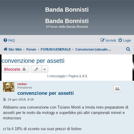
Banda Bonnisti
Banda Bonnisti
Il Forum della Banda Bonnisti
FAQ
Iscriviti
Login
C
Sito Web
Forum
FORUM GENERALE
Convenzioni (attualmente non attivo)
e
convenzione per assetti
r
Bloccato
c
1 messaggio • Pagina
1
di
1
a
rocker
Presidente
convenzione per assetti
M
24 gen 2018, 8:16
e
s
Abbiamo una convenzione con Tiziano Monti a Imola noto preparatore di
s
assetti per le moto da motogp e superbike più altri campionati minori e
a
g
motocross
g
i
o
ci fa il 18% di sconto sui suoi prezzi di listino