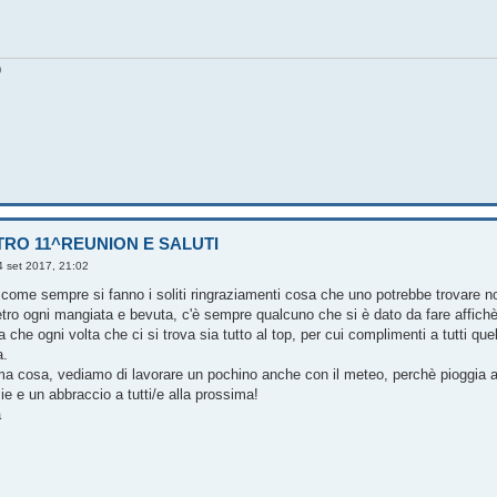
0
TRO 11^REUNION E SALUTI
4 set 2017, 21:02
come sempre si fanno i soliti ringraziamenti cosa che uno potrebbe trovare no
tro ogni mangiata e bevuta, c'è sempre qualcuno che si è dato da fare affichè i
che ogni volta che ci si trova sia tutto al top, per cui complimenti a tutti que
.
ma cosa, vediamo di lavorare un pochino anche con il meteo, perchè pioggia all
e e un abbraccio a tutti/e alla prossima!
a