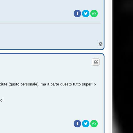
T
o
p
ute (gusto personale), ma a parte questo tutto super! :-
no!