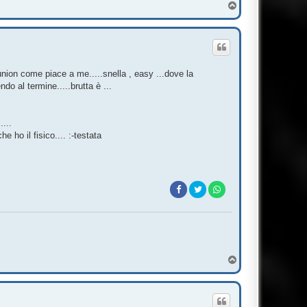
T
o
p
union come piace a me.....snella , easy ...dove la
do al termine.....brutta è ...
....
 ho il fisico.... :-testata
T
o
p