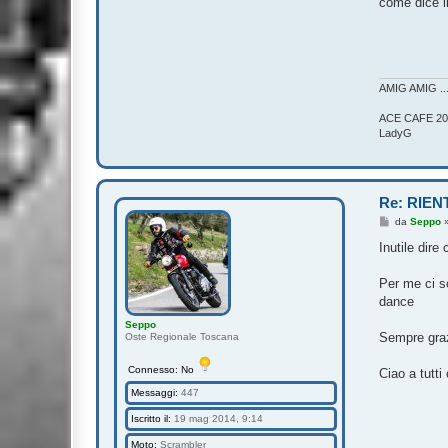
come dice il
AMIG AMIG .
ACE CAFE 20
LadyG
Re: RIEN
M
da
Seppo
e
s
Inutile dir
s
a
g
Per me ci s
g
dance
i
o
Seppo
Sempre graz
Oste Regionale Toscana
Connesso: No
Ciao a tutti
Messaggi:
447
Iscritto il:
19 mag 2014, 9:14
Moto:
Scrambler