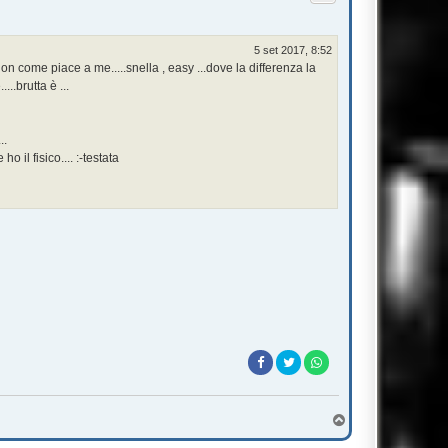
5 set 2017, 8:52
on come piace a me.....snella , easy ...dove la differenza la
..brutta è ...
..
 il fisico.... :-testata
T
o
p