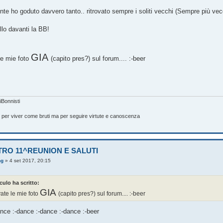
te ho goduto davvero tanto.. ritrovato sempre i soliti vecchi (Sempre più vec
llo davanti la BB!
GIA
le mie foto
(capito pres?) sul forum.... :-beer
Bonnisti
e per viver come bruti ma per seguire virtute e canoscenza
TRO 11^REUNION E SALUTI
ng
»
4 set 2017, 20:15
iculo ha scritto:
GIA
ate le mie foto
(capito pres?) sul forum.... :-beer
ance :-dance :-dance :-dance :-beer