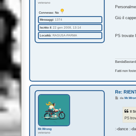
g
veterano
g
Personalmen
i
o
Connesso: No
Giù il cappe
Messaggi:
1374
Iscritto il:
22 gen 2008, 13:14
PS trovate 
Località:
RAGUSA-PARMA
BandaBastardi
Fatti non fost
Re: RIEN
M
da
Mr.Wro
e
s
s
Il S
a
g
PS trov
g
i
o
:-dance :-d
Mr.Wrong
veterano