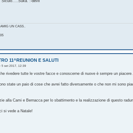
 Siculo.....Suka. :-devil
..AMIG UN CASS..
05
TRO 11^REUNION E SALUTI
»
5 set 2017, 12:39
e che rivedere tutte le vostre facce e conoscerne di nuove è sempre un piacere.
ono state un paio di cose che avrei fatto diversamente o che non mi sono piaci
ie alla Cami e Bernacca per lo sbattimento e la realizzazione di questo radu
 ci si vede a Natale!