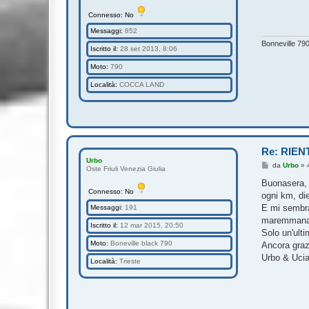
Connesso: No
Messaggi:
852
Bonneville 79
Iscritto il:
28 set 2013, 8:06
Moto:
790
Località:
COCCA LAND
Re: RIEN
Urbo
M
da
Urbo
»
Oste Friuli Venezia Giulia
e
s
Buonasera, 
s
Connesso: No
ogni km, die
a
g
E mi sembra 
Messaggi:
191
g
maremmana
i
Iscritto il:
12 mar 2015, 20:50
o
Solo un'ulti
Moto:
Boneville black 790
Ancora grazi
Urbo & Uci
Località:
Trieste