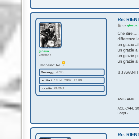
Re: RIEN
M
da
giosua
e
s
Che dire....
s
differenza l
a
g
un grazie a
g
un grazie a t
giosua
i
veterano
o
un grazie pe
un grazie al
Connesso: No
BB AVANTI T
Messaggi:
4785
Iscritto il:
18 feb 2007, 17:00
Località:
PARMA
AMIG AMIG .
ACE CAFE 20
LadyG
Re: RIEN