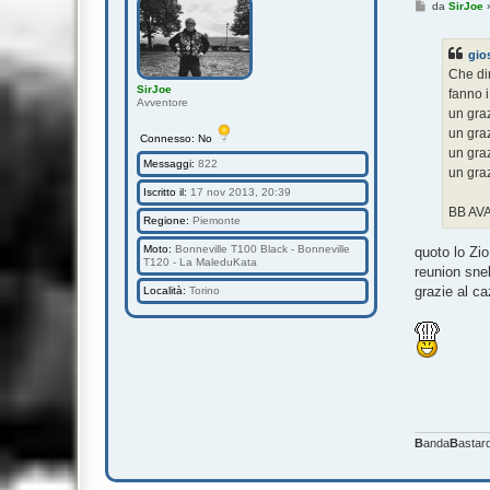
M
da
SirJoe
e
s
s
gio
a
g
Che dir
g
SirJoe
fanno i
i
Avventore
o
un graz
un grazi
Connesso: No
un graz
Messaggi:
822
un graz
Iscritto il:
17 nov 2013, 20:39
BB AVAN
Regione:
Piemonte
Moto:
Bonneville T100 Black - Bonneville
quoto lo Zio
T120 - La MaleduKata
reunion snell
grazie al caz
Località:
Torino
B
anda
B
astard