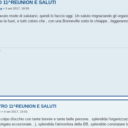
 11^REUNION E SALUTI
ng
»
3 set 2017, 18:56
avuto modo di salutarvi, quindi lo faccio oggi. Un saluto ringraziando gli organiz
 la fuori, e tutti coloro che , con una Bonneville sotto le chiappe , leggeranno i
0
TRO 11^REUNION E SALUTI
o
»
4 set 2017, 15:01
l colpo d'occhio con tante bonnie e tante belle persone.. splendida l'organiz
brigata eccezionale...), splendida l'atmosfera della BB, splendido constatare l