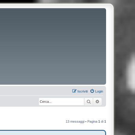
Iscriviti
Login
Cerca
Ricerca avanzata
13 messaggi • Pagina
1
di
1