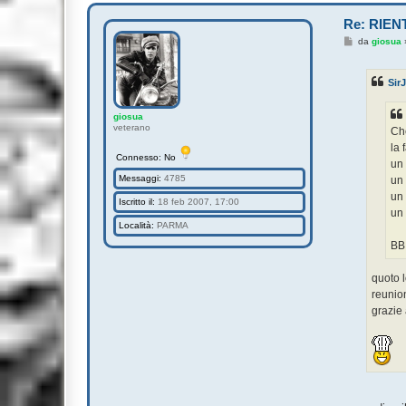
Re: RIEN
M
da
giosua
e
s
s
Sir
a
g
g
giosua
i
veterano
o
Che
la 
Connesso: No
un 
Messaggi:
4785
un 
un 
Iscritto il:
18 feb 2007, 17:00
un 
Località:
PARMA
BB 
quoto l
reunion 
grazie a