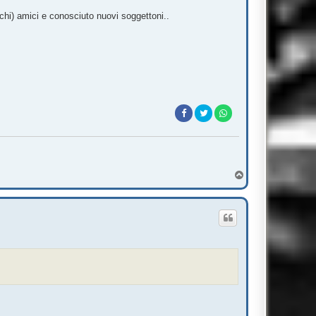
chi) amici e conosciuto nuovi soggettoni..
T
o
p