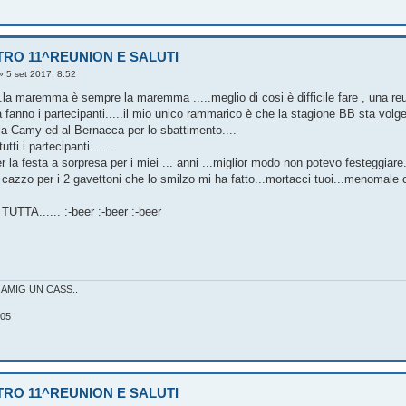
TRO 11^REUNION E SALUTI
»
5 set 2017, 8:52
..la maremma è sempre la maremma .....meglio di cosi è difficile fare , una re
a fanno i partecipanti.....il mio unico rammarico è che la stagione BB sta volgen
lla Camy ed al Bernacca per lo sbattimento....
utti i partecipanti .....
r la festa a sorpresa per i miei ... anni ...miglior modo non potevo festeggiare.
 cazzo per i 2 gavettoni che lo smilzo mi ha fatto...mortacci tuoi...menomale che
UTTA...... :-beer :-beer :-beer
..AMIG UN CASS..
05
TRO 11^REUNION E SALUTI