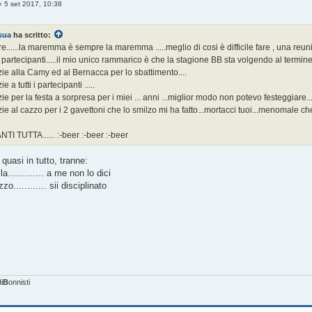
»
5 set 2017, 10:38
sua
ha scritto:
e......la maremma è sempre la maremma .....meglio di cosi è difficile fare , una reuni
 partecipanti.....il mio unico rammarico è che la stagione BB sta volgendo al termine...
ie alla Camy ed al Bernacca per lo sbattimento....
e a tutti i partecipanti .....
ie per la festa a sorpresa per i miei ... anni ...miglior modo non potevo festeggiare...
ie al cazzo per i 2 gavettoni che lo smilzo mi ha fatto...mortacci tuoi...menomale che ho
TI TUTTA...... :-beer :-beer :-beer
 quasi in tutto, tranne:
a............. a me non lo dici
zo............ sii disciplinato
i
B
onnisti