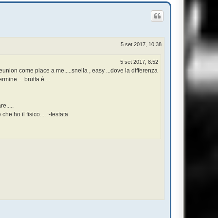
5 set 2017, 10:38
5 set 2017, 8:52
reunion come piace a me.....snella , easy ...dove la differenza
mine.....brutta è ...
e.....
e ho il fisico.... :-testata