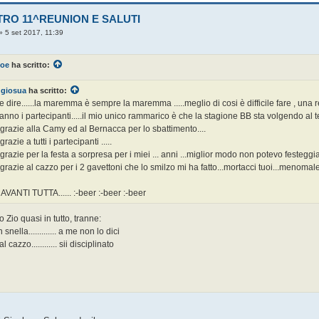
TRO 11^REUNION E SALUTI
»
5 set 2017, 11:39
Joe
ha scritto:
giosua
ha scritto:
 dire......la maremma è sempre la maremma .....meglio di cosi è difficile fare , una 
fanno i partecipanti.....il mio unico rammarico è che la stagione BB sta volgendo al ter
grazie alla Camy ed al Bernacca per lo sbattimento....
grazie a tutti i partecipanti .....
grazie per la festa a sorpresa per i miei ... anni ...miglior modo non potevo festeggiar
grazie al cazzo per i 2 gavettoni che lo smilzo mi ha fatto...mortacci tuoi...menomale ch
AVANTI TUTTA...... :-beer :-beer :-beer
o Zio quasi in tutto, tranne:
snella............. a me non lo dici
l cazzo............ sii disciplinato