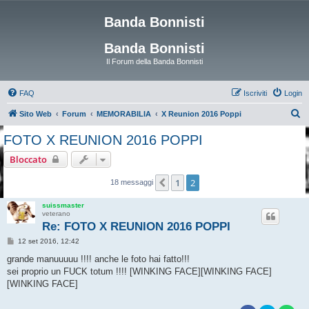
Banda Bonnisti
Banda Bonnisti
Il Forum della Banda Bonnisti
FAQ
Iscriviti
Login
C
Sito Web
Forum
MEMORABILIA
X Reunion 2016 Poppi
e
FOTO X REUNION 2016 POPPI
r
Bloccato
c
a
1
2
Precedente
18 messaggi
suissmaster
veterano
Re: FOTO X REUNION 2016 POPPI
M
12 set 2016, 12:42
e
s
grande manuuuuu !!!! anche le foto hai fatto!!!
s
sei proprio un FUCK totum !!!! [WINKING FACE][WINKING FACE]
a
g
[WINKING FACE]
g
i
o