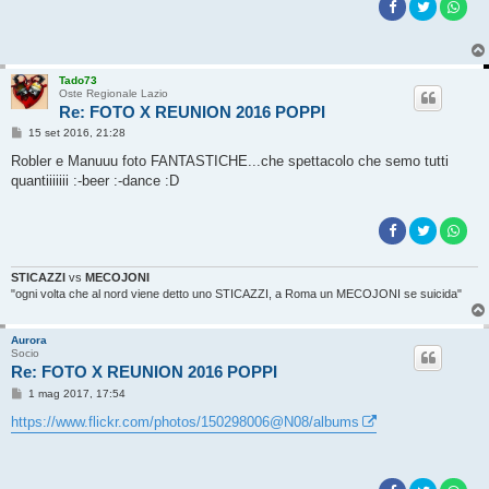
Tado73
Oste Regionale Lazio
Re: FOTO X REUNION 2016 POPPI
M
15 set 2016, 21:28
e
s
Robler e Manuuu foto FANTASTICHE...che spettacolo che semo tutti
s
quantiiiiiii :-beer :-dance :D
a
g
g
i
o
STICAZZI
vs
MECOJONI
"ogni volta che al nord viene detto uno STICAZZI, a Roma un MECOJONI se suicida"
Aurora
Socio
Re: FOTO X REUNION 2016 POPPI
M
1 mag 2017, 17:54
e
s
https://www.flickr.com/photos/150298006@N08/albums
s
a
g
g
i