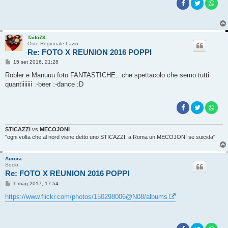
Tado73
Oste Regionale Lazio
Re: FOTO X REUNION 2016 POPPI
M
15 set 2016, 21:28
e
s
Robler e Manuuu foto FANTASTICHE...che spettacolo che semo tutti
s
quantiiiiiii :-beer :-dance :D
a
g
g
i
o
STICAZZI
vs
MECOJONI
"ogni volta che al nord viene detto uno STICAZZI, a Roma un MECOJONI se suicida"
Aurora
Socio
Re: FOTO X REUNION 2016 POPPI
M
1 mag 2017, 17:54
e
s
https://www.flickr.com/photos/150298006@N08/albums
s
a
g
g
i