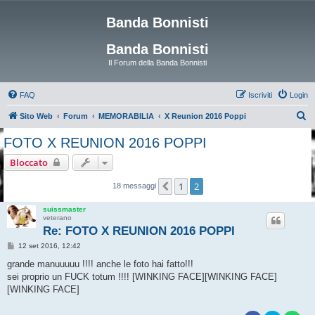
Banda Bonnisti
Banda Bonnisti
Il Forum della Banda Bonnisti
FAQ
Iscriviti
Login
C
Sito Web
Forum
MEMORABILIA
X Reunion 2016 Poppi
e
FOTO X REUNION 2016 POPPI
r
Bloccato
c
a
1
2
Precedente
18 messaggi
suissmaster
veterano
Re: FOTO X REUNION 2016 POPPI
M
12 set 2016, 12:42
e
s
grande manuuuuu !!!! anche le foto hai fatto!!!
s
sei proprio un FUCK totum !!!! [WINKING FACE][WINKING FACE]
a
g
[WINKING FACE]
g
i
o