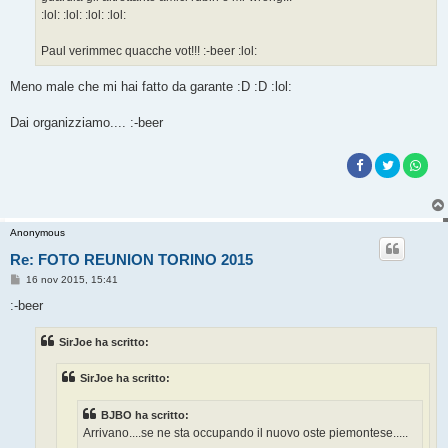
:lol: :lol: :lol: :lol:
Paul verimmec quacche vot!!! :-beer :lol:
Meno male che mi hai fatto da garante :D :D :lol:
Dai organizziamo.... :-beer
Anonymous
Re: FOTO REUNION TORINO 2015
M
16 nov 2015, 15:41
e
s
:-beer
s
a
g
SirJoe ha scritto:
g
i
o
SirJoe ha scritto:
BJBO ha scritto:
Arrivano....se ne sta occupando il nuovo oste piemontese.....