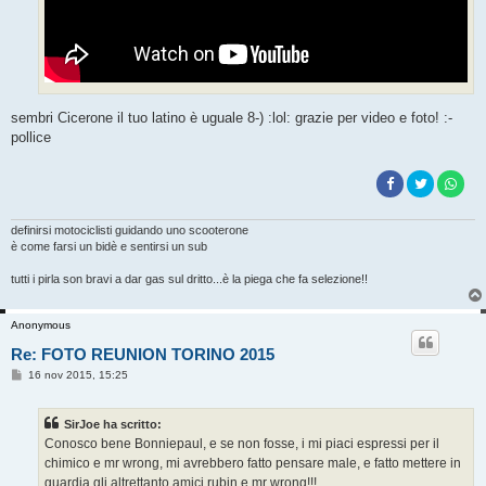
sembri Cicerone il tuo latino è uguale 8-) :lol: grazie per video e foto! :-
pollice
definirsi motociclisti guidando uno scooterone
è come farsi un bidè e sentirsi un sub
tutti i pirla son bravi a dar gas sul dritto...è la piega che fa selezione!!
Anonymous
Re: FOTO REUNION TORINO 2015
M
16 nov 2015, 15:25
e
s
s
SirJoe ha scritto:
a
g
Conosco bene Bonniepaul, e se non fosse, i mi piaci espressi per il
g
chimico e mr wrong, mi avrebbero fatto pensare male, e fatto mettere in
i
o
guardia gli altrettanto amici rubin e mr wrong!!!