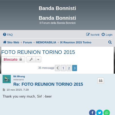
Banda Bonnisti
Banda Bonnisti
Il Forum della Banda Bonnisti
FAQ
Iscriviti
Login
C
Sito Web
Forum
MEMORABILIA
IX Reunion 2015 Torino
e
FOTO REUNION TORINO 2015
r
Bloccato
c
a
1
2
3
Precedente
35 messaggi
Mr.Wrong
veterano
Re: FOTO REUNION TORINO 2015
M
10 nov 2015, 7:29
e
s
Thank you very much, Sir! :-beer
s
a
g
g
i
o