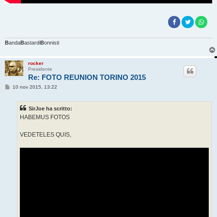
B
anda
B
astardi
B
onnisti
rocker
Presidente
Re: FOTO REUNION TORINO 2015
M
10 nov 2015, 13:22
e
s
s
SirJoe ha scritto:
a
g
HABEMUS FOTOS
g
i
o
VEDETELES QUIS,