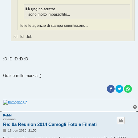
o
rjng ha scritto:
...sono molto imbarzottito...
Tutte le agenzie di stampa smentiscono...
:lol: :lol: :lol:
:D :D :D :D :D
Grazie mille marzia ;)
Robbi
veterano
Re: 8a Reunion 2014 Camogli Foto e Filmati
M
13 gen 2015, 21:55
e
s