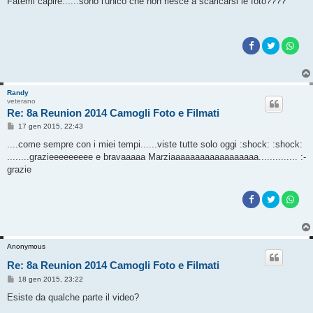
Fatemi capire......sono l'unico che non riesce a scaricarsi le foto????
s
a
g
g
i
o
Randy
veterano
Re: 8a Reunion 2014 Camogli Foto e Filmati
M
17 gen 2015, 22:43
e
s
....come sempre con i miei tempi......viste tutte solo oggi :shock: :shock:
s
........grazieeeeeeeee e bravaaaaa Marziaaaaaaaaaaaaaaaaaa.............. :-
a
g
grazie
g
i
o
Anonymous
Re: 8a Reunion 2014 Camogli Foto e Filmati
M
18 gen 2015, 23:22
e
s
Esiste da qualche parte il video?
s
a