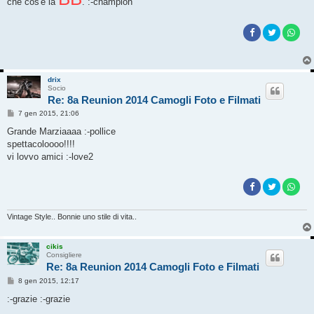
che cos'è la
. :-champion
g
g
i
o
drix
Socio
Re: 8a Reunion 2014 Camogli Foto e Filmati
M
7 gen 2015, 21:06
e
s
Grande Marziaaaa :-pollice
s
spettacoloooo!!!!
a
g
vi lovvo amici :-love2
g
i
o
Vintage Style.. Bonnie uno stile di vita..
cikis
Consigliere
Re: 8a Reunion 2014 Camogli Foto e Filmati
M
8 gen 2015, 12:17
e
s
:-grazie :-grazie
s
a