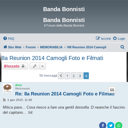
Banda Bonnisti
Banda Bonnisti
Il Forum della Banda Bonnisti
FAQ
Iscriviti
Login
C
Sito Web
Forum
MEMORABILIA
VIII Reunion 2014 Camogli
e
8a Reunion 2014 Camogli Foto e Filmati
r
Bloccato
c
a
1
2
3
4
Precedente
56 messaggi
dixie
Webmaster
Re: 8a Reunion 2014 Camogli Foto e Filmati
M
1 gen 2015, 11:36
e
s
Mitica pase... Cosa riesce a fare una gentil donzella :D neanche il fascino
s
del capitano... :lol:
a
g
g
i
o