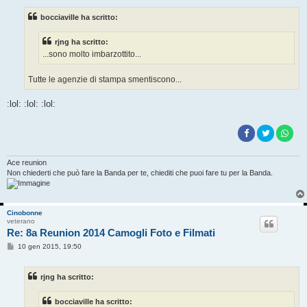
s
s
bocciaville ha scritto:
a
g
g
rjng ha scritto:
i
o
...sono molto imbarzottito...
Tutte le agenzie di stampa smentiscono...
:lol: :lol: :lol:
Ace reunion
Non chiederti che può fare la Banda per te, chiediti che puoi fare tu per la Banda.
Cinobonne
veterano
Re: 8a Reunion 2014 Camogli Foto e Filmati
M
10 gen 2015, 19:50
e
s
s
rjng ha scritto:
a
g
g
bocciaville ha scritto:
i