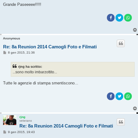
g
Grande Paseeeee!!!!!
g
i
o
Anonymous
Re: 8a Reunion 2014 Camogli Foto e Filmati
M
8 gen 2015, 21:36
e
s
s
rjng ha scritto:
a
g
...sono molto imbarzottito...
g
i
o
Tutte le agenzie di stampa smentiscono...
rjng
veterano
Re: 8a Reunion 2014 Camogli Foto e Filmati
M
9 gen 2015, 19:43
e