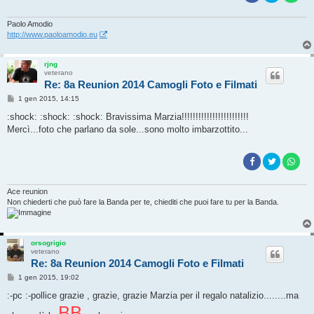
Paolo Amodio
http://www.paoloamodio.eu
rjng
veterano
Re: 8a Reunion 2014 Camogli Foto e Filmati
M
1 gen 2015, 14:15
e
s
:shock: :shock: :shock: Bravissima Marzia!!!!!!!!!!!!!!!!!!!!!!!!
s
Mercì...foto che parlano da sole...sono molto imbarzottito...
a
g
g
i
o
Ace reunion
Non chiederti che può fare la Banda per te, chiediti che puoi fare tu per la Banda.
orsogrigio
veterano
Re: 8a Reunion 2014 Camogli Foto e Filmati
M
1 gen 2015, 19:02
e
s
:-pc :-pollice grazie , grazie, grazie Marzia per il regalo natalizio........ma
s
BB
a