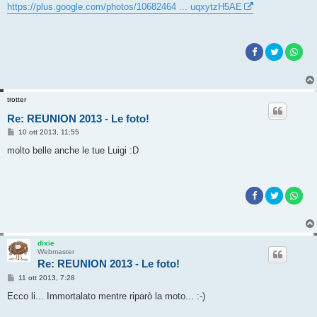
s
https://plus.google.com/photos/10682464 ... uqxytzH5AE
s
a
g
g
i
o
trotter
Re: REUNION 2013 - Le foto!
M
10 ott 2013, 11:55
e
s
molto belle anche le tue Luigi :D
s
a
g
g
i
o
dixie
Webmaster
Re: REUNION 2013 - Le foto!
M
11 ott 2013, 7:28
e
s
Ecco li... Immortalato mentre riparò la moto... :-)
s
a