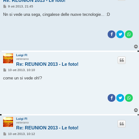
Re: REUNION 2013 - Le foto!
M
9 ott 2013, 21:45
e
s
Nn si vede una sega, cingalese delle nuove tecnologie... :D
s
a
g
g
i
o
Luigi FI
veterano
Re: REUNION 2013 - Le foto!
M
10 ott 2013, 10:10
e
s
come un si vede oh!?
s
a
g
g
i
o
Luigi FI
veterano
Re: REUNION 2013 - Le foto!
M
10 ott 2013, 10:12
e