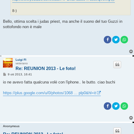
8-)
Bello, ottima scelta i judas priest, ma anche il suono del tuo Guzzi in
sottofondo non è male
Luigi FI
veterano
Re: REUNION 2013 - Le foto!
M
9 ott 2013, 16:41
e
s
io ne avevo fatta qualcuna volè con l'iphone.. le butto. ciao buchi
s
a
g
https://plus.google.com/u/0/photos/1068 ... plp0&hl=it
g
i
o
Anonymous