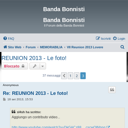
Banda Bonnisti
Banda Bonnisti
Il Forum della Banda Bonnisti
FAQ
Iscriviti
Login
C
Sito Web
Forum
MEMORABILIA
VII Reunion 2013 Lovere
e
REUNION 2013 - Le foto!
r
Bloccato
c
a
1
2
3
Precedente
37 messaggi
Anonymous
Re: REUNION 2013 - Le foto!
M
18 set 2013, 15:53
e
s
s
sl4sh ha scritto:
a
g
Aggiungo un contributo video...
g
i
o
http://www.youtube.com/watch?v=DkGACz88 ... cscwQINhng