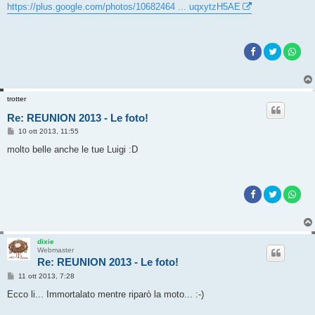
s
https://plus.google.com/photos/10682464 ... uqxytzH5AE
s
a
g
g
i
o
trotter
Re: REUNION 2013 - Le foto!
M
10 ott 2013, 11:55
e
s
molto belle anche le tue Luigi :D
s
a
g
g
i
o
dixie
Webmaster
Re: REUNION 2013 - Le foto!
M
11 ott 2013, 7:28
e
s
Ecco li... Immortalato mentre riparò la moto... :-)
s
a