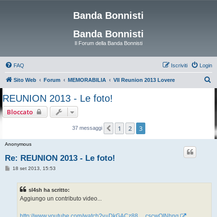
Banda Bonnisti
Banda Bonnisti
Il Forum della Banda Bonnisti
FAQ
Iscriviti
Login
C
Sito Web
Forum
MEMORABILIA
VII Reunion 2013 Lovere
e
REUNION 2013 - Le foto!
r
Bloccato
c
a
1
2
3
Precedente
37 messaggi
Anonymous
Re: REUNION 2013 - Le foto!
M
18 set 2013, 15:53
e
s
s
sl4sh ha scritto:
a
g
Aggiungo un contributo video...
g
i
o
http://www.youtube.com/watch?v=DkGACz88 ... cscwQINhng