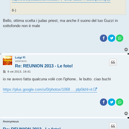
8-)
Bello, ottima scelta i judas priest, ma anche il suono del tuo Guzzi in
sottofondo non è male
Luigi FI
veterano
Re: REUNION 2013 - Le foto!
M
9 ott 2013, 16:41
e
s
io ne avevo fatta qualcuna volè con l'iphone.. le butto. ciao buchi
s
a
g
https://plus.google.com/u/0/photos/1068 ... plp0&hl=it
g
i
o
Anonymous