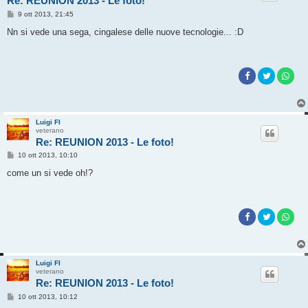
Re: REUNION 2013 - Le foto!
M
9 ott 2013, 21:45
e
s
Nn si vede una sega, cingalese delle nuove tecnologie... :D
s
a
g
g
i
o
Luigi FI
veterano
Re: REUNION 2013 - Le foto!
M
10 ott 2013, 10:10
e
s
come un si vede oh!?
s
a
g
g
i
o
Luigi FI
veterano
Re: REUNION 2013 - Le foto!
M
10 ott 2013, 10:12
e