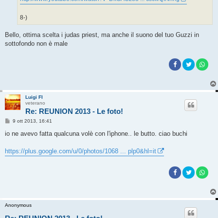
8-)
Bello, ottima scelta i judas priest, ma anche il suono del tuo Guzzi in
sottofondo non è male
Luigi FI
veterano
Re: REUNION 2013 - Le foto!
M
9 ott 2013, 16:41
e
s
io ne avevo fatta qualcuna volè con l'iphone.. le butto. ciao buchi
s
a
g
https://plus.google.com/u/0/photos/1068 ... plp0&hl=it
g
i
o
Anonymous