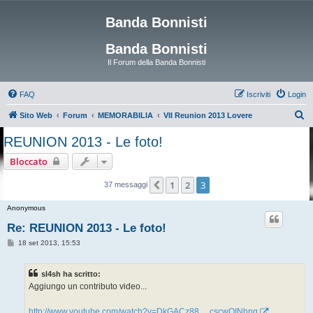
Banda Bonnisti
Banda Bonnisti
Il Forum della Banda Bonnisti
FAQ
Iscriviti
Login
C
Sito Web
Forum
MEMORABILIA
VII Reunion 2013 Lovere
e
REUNION 2013 - Le foto!
r
Bloccato
c
a
1
2
3
Precedente
37 messaggi
Anonymous
Re: REUNION 2013 - Le foto!
M
18 set 2013, 15:53
e
s
s
sl4sh ha scritto:
a
g
Aggiungo un contributo video...
g
i
o
http://www.youtube.com/watch?v=DkGACz88 ... cscwQINhng