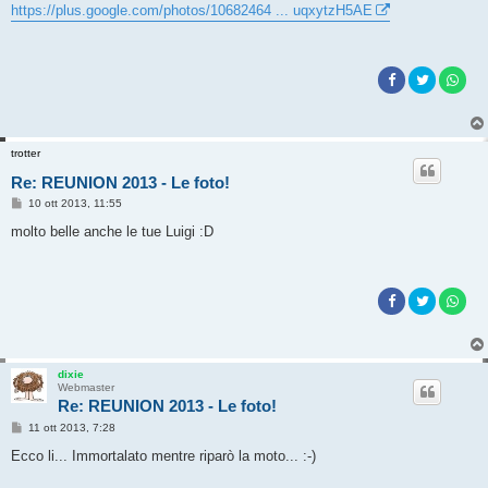
s
https://plus.google.com/photos/10682464 ... uqxytzH5AE
s
a
g
g
i
o
trotter
Re: REUNION 2013 - Le foto!
M
10 ott 2013, 11:55
e
s
molto belle anche le tue Luigi :D
s
a
g
g
i
o
dixie
Webmaster
Re: REUNION 2013 - Le foto!
M
11 ott 2013, 7:28
e
s
Ecco li... Immortalato mentre riparò la moto... :-)
s
a