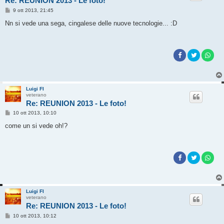
Re: REUNION 2013 - Le foto!
M
9 ott 2013, 21:45
e
s
Nn si vede una sega, cingalese delle nuove tecnologie... :D
s
a
g
g
i
o
Luigi FI
veterano
Re: REUNION 2013 - Le foto!
M
10 ott 2013, 10:10
e
s
come un si vede oh!?
s
a
g
g
i
o
Luigi FI
veterano
Re: REUNION 2013 - Le foto!
M
10 ott 2013, 10:12
e