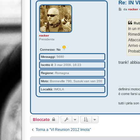
Re: IN 
M
da
rocker
e
s
s
Rub
a
g
In un 
g
Rimedia
i
rocker
o
Presidente
Attacca
Arrivo
Connesso: No
Probabi
Messaggi:
5680
trank! abbi
Iscritto il:
3 mar 2008, 16:23
Regione:
Romagna
Moto:
Bonneville 790, Suzuki van van 200
definirsi moto
Località:
IMOLA
è come farsi u
tutti i pirla s
Bloccato
Torna a “VI Reunion 2012 Imola”