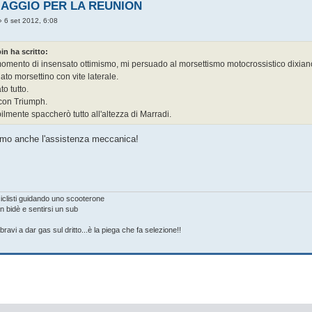
VIAGGIO PER LA REUNION
»
6 set 2012, 6:08
in ha scritto:
momento di insensato ottimismo, mi persuado al morsettismo motocrossistico dixian
to morsettino con vite laterale.
to tutto.
 con Triumph.
lmente spaccherò tutto all'altezza di Marradi.
amo anche l'assistenza meccanica!
ciclisti guidando uno scooterone
n bidè e sentirsi un sub
on bravi a dar gas sul dritto...è la piega che fa selezione!!