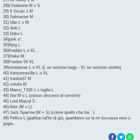
28)Cinobonne M o S
29) Il Siculo 1 M
30) Salmaster M
31) Ube L o M
32) dido L
33) Duke L
34)jonk xl
35)Rjng L
36)Freddie L o XL...
37)Drake M
38)Frankie 54 XL
39)stradamax L o XL (L se vestono largo - XL se vestono strette)
40) franzonneville L o XL
41) frankie57 M
42) vetulio M
43) Marco_T100 1 x taglia L
44) Ste M o L (stesso discorso di simstim)
45) Lord Maicol S
46) Alex (M o L)
47) Jack Sparrow (M + S) (colore quello cha hai.. )
48) Pellica L (giallina cel'ho di già, guardiamo se la mi toccasse nera o
grigia..