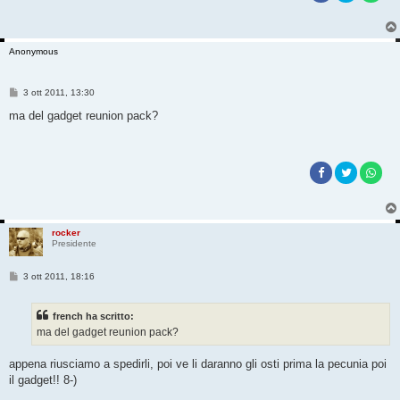
Anonymous
M
3 ott 2011, 13:30
e
s
ma del gadget reunion pack?
s
a
g
g
i
o
rocker
Presidente
M
3 ott 2011, 18:16
e
s
s
french ha scritto:
a
g
ma del gadget reunion pack?
g
i
o
appena riusciamo a spedirli, poi ve li daranno gli osti prima la pecunia poi
il gadget!! 8-)