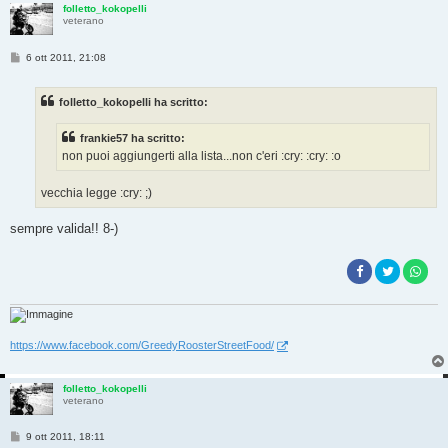
folletto_kokopelli
veterano
M
6 ott 2011, 21:08
e
s
s
folletto_kokopelli ha scritto:
a
g
g
frankie57 ha scritto:
i
o
non puoi aggiungerti alla lista...non c'eri :cry: :cry: :o
vecchia legge :cry: ;)
sempre valida!! 8-)
https://www.facebook.com/GreedyRoosterStreetFood/
folletto_kokopelli
veterano
M
9 ott 2011, 18:11
e