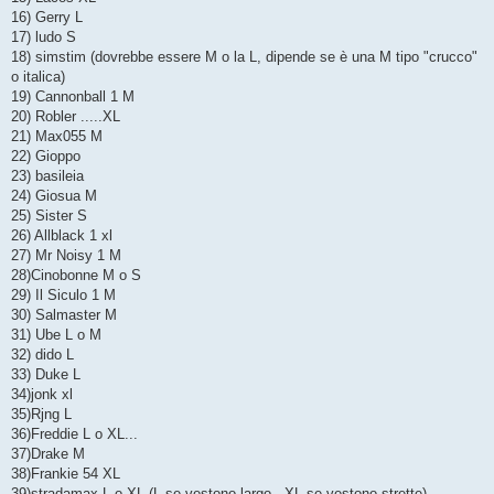
16) Gerry L
17) ludo S
18) simstim (dovrebbe essere M o la L, dipende se è una M tipo "crucco"
o italica)
19) Cannonball 1 M
20) Robler .....XL
21) Max055 M
22) Gioppo
23) basileia
24) Giosua M
25) Sister S
26) Allblack 1 xl
27) Mr Noisy 1 M
28)Cinobonne M o S
29) Il Siculo 1 M
30) Salmaster M
31) Ube L o M
32) dido L
33) Duke L
34)jonk xl
35)Rjng L
36)Freddie L o XL...
37)Drake M
38)Frankie 54 XL
39)stradamax L o XL (L se vestono largo - XL se vestono strette)