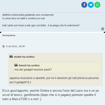
definirsi motociclisti guidando uno scooterone
è come farsi un bidè e sentirsi un sub
tutti i pirla son bravi a dar gas sul dritto...è la piega che fa selezione!!
Anonymous
M
3 ott 2011, 18:30
e
s
s
rocker ha scritto:
a
g
g
french ha scritto:
i
o
ma del gadget reunion pack?
appena riusciamo a spedirli, poi ve li daranno gli osti prima la pecunia
poi il gadget!! 8-)
Ecco giust'appunto, poichè Ombra è ancora l'oste del Lazio ma è un po
uccel di bosco, gentilmente (dopo che si è pagato) potreste spedire il
tutto a MarcoT100 o a me! ;)