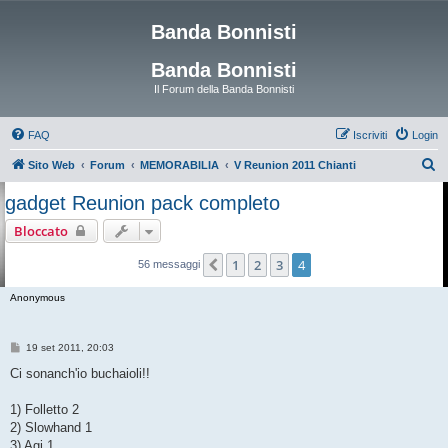
Banda Bonnisti
Banda Bonnisti
Il Forum della Banda Bonnisti
FAQ
Iscriviti
Login
C
Sito Web
Forum
MEMORABILIA
V Reunion 2011 Chianti
e
gadget Reunion pack completo
r
Bloccato
c
a
1
2
3
4
Precedente
56 messaggi
Anonymous
M
19 set 2011, 20:03
e
s
Ci sonanch'io buchaioli!!
s
a
g
1) Folletto 2
g
2) Slowhand 1
i
o
3) Agi 1