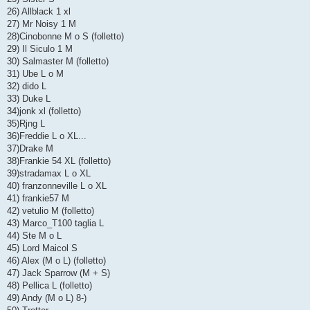
26) Allblack 1 xl
27) Mr Noisy 1 M
28)Cinobonne M o S (folletto)
29) Il Siculo 1 M
30) Salmaster M (folletto)
31) Ube L o M
32) dido L
33) Duke L
34)jonk xl (folletto)
35)Rjng L
36)Freddie L o XL...
37)Drake M
38)Frankie 54 XL (folletto)
39)stradamax L o XL
40) franzonneville L o XL
41) frankie57 M
42) vetulio M (folletto)
43) Marco_T100 taglia L
44) Ste M o L
45) Lord Maicol S
46) Alex (M o L) (folletto)
47) Jack Sparrow (M + S)
48) Pellica L (folletto)
49) Andy (M o L) 8-)