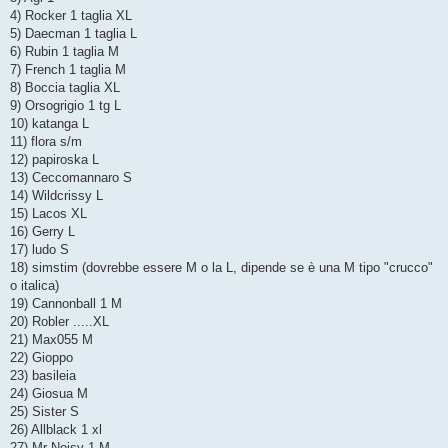
4) Rocker 1 taglia XL
5) Daecman 1 taglia L
6) Rubin 1 taglia M
7) French 1 taglia M
8) Boccia taglia XL
9) Orsogrigio 1 tg L
10) katanga L
11) flora s/m
12) papiroska L
13) Ceccomannaro S
14) Wildcrissy L
15) Lacos XL
16) Gerry L
17) ludo S
18) simstim (dovrebbe essere M o la L, dipende se è una M tipo "crucco"
o italica)
19) Cannonball 1 M
20) Robler .....XL
21) Max055 M
22) Gioppo
23) basileia
24) Giosua M
25) Sister S
26) Allblack 1 xl
27) Mr Noisy 1 M