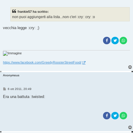
e
s
s
frankie57 ha scritto:
a
g
non puoi aggiungerti alla lista...non c'eri :cry: :cry: :o
g
i
o
vecchia legge :cry: ;)
https://www.facebook.com/GreedyRoosterStreetFood/
Anonymous
M
6 ott 2011, 20:49
e
s
Era una battuta :twisted:
s
a
g
g
i
o