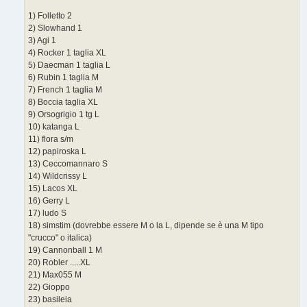
i
o
1) Folletto 2
2) Slowhand 1
3) Agi 1
4) Rocker 1 taglia XL
5) Daecman 1 taglia L
6) Rubin 1 taglia M
7) French 1 taglia M
8) Boccia taglia XL
9) Orsogrigio 1 tg L
10) katanga L
11) flora s/m
12) papiroska L
13) Ceccomannaro S
14) Wildcrissy L
15) Lacos XL
16) Gerry L
17) ludo S
18) simstim (dovrebbe essere M o la L, dipende se è una M tipo
"crucco" o italica)
19) Cannonball 1 M
20) Robler .....XL
21) Max055 M
22) Gioppo
23) basileia