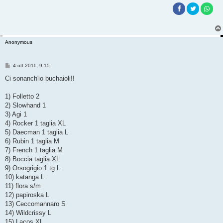
Anonymous
M
4 ott 2011, 9:15
e
s
Ci sonanch'io buchaioli!!
s
a
g
1) Folletto 2
g
2) Slowhand 1
i
o
3) Agi 1
4) Rocker 1 taglia XL
5) Daecman 1 taglia L
6) Rubin 1 taglia M
7) French 1 taglia M
8) Boccia taglia XL
9) Orsogrigio 1 tg L
10) katanga L
11) flora s/m
12) papiroska L
13) Ceccomannaro S
14) Wildcrissy L
15) Lacos XL