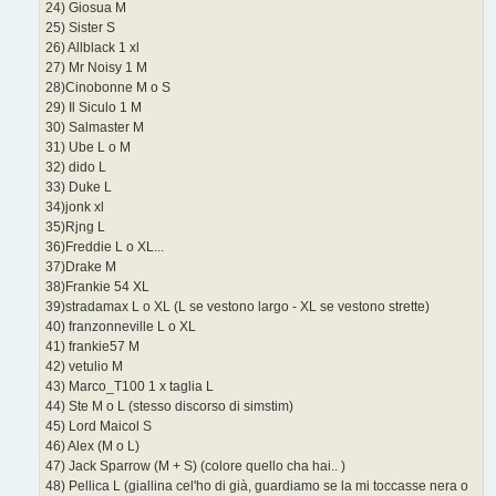
24) Giosua M
25) Sister S
26) Allblack 1 xl
27) Mr Noisy 1 M
28)Cinobonne M o S
29) Il Siculo 1 M
30) Salmaster M
31) Ube L o M
32) dido L
33) Duke L
34)jonk xl
35)Rjng L
36)Freddie L o XL...
37)Drake M
38)Frankie 54 XL
39)stradamax L o XL (L se vestono largo - XL se vestono strette)
40) franzonneville L o XL
41) frankie57 M
42) vetulio M
43) Marco_T100 1 x taglia L
44) Ste M o L (stesso discorso di simstim)
45) Lord Maicol S
46) Alex (M o L)
47) Jack Sparrow (M + S) (colore quello cha hai.. )
48) Pellica L (giallina cel'ho di già, guardiamo se la mi toccasse nera o