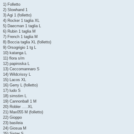
s
1) Folletto
s
2) Slowhand 1
a
g
3) Agi 1 (folletto)
g
4) Rocker 1 taglia XL
i
o
5) Daecman 1 taglia L
6) Rubin 1 taglia M
7) French 1 taglia M
8) Boccia taglia XL (folletto)
9) Orsogrigio 1 tg L
10) katanga L
11) flora s/m
12) papiroska L
13) Ceccomannaro S
14) Wildcrissy L
15) Lacos XL
16) Gerry L (folletto)
17) ludo S
18) simstim L
19) Cannonball 1 M
20) Robler .....XL
21) Max055 M (folletto)
22) Gioppo
23) basileia
24) Giosua M
25) Sister S