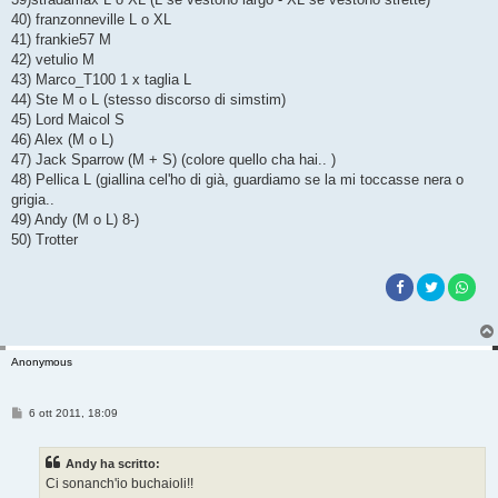
40) franzonneville L o XL
41) frankie57 M
42) vetulio M
43) Marco_T100 1 x taglia L
44) Ste M o L (stesso discorso di simstim)
45) Lord Maicol S
46) Alex (M o L)
47) Jack Sparrow (M + S) (colore quello cha hai.. )
48) Pellica L (giallina cel'ho di già, guardiamo se la mi toccasse nera o
grigia..
49) Andy (M o L) 8-)
50) Trotter
Anonymous
M
6 ott 2011, 18:09
e
s
s
Andy ha scritto:
a
g
Ci sonanch'io buchaioli!!
g