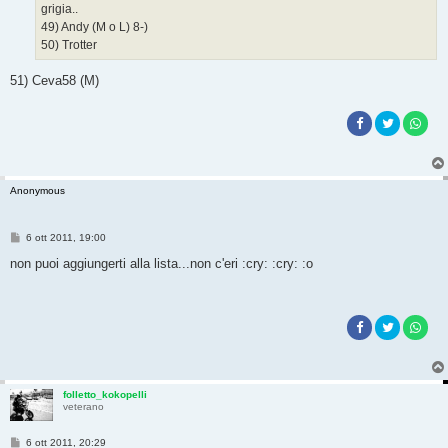
grigia..
49) Andy (M o L) 8-)
50) Trotter
51) Ceva58 (M)
Anonymous
M
6 ott 2011, 19:00
e
s
non puoi aggiungerti alla lista...non c'eri :cry: :cry: :o
s
a
g
g
i
o
folletto_kokopelli
veterano
M
6 ott 2011, 20:29