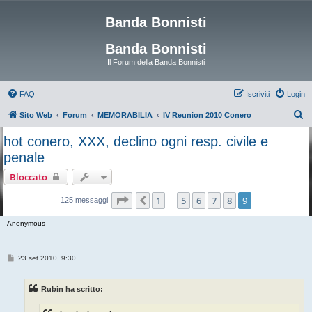
Banda Bonnisti
Banda Bonnisti
Il Forum della Banda Bonnisti
FAQ
Iscriviti
Login
C
Sito Web
Forum
MEMORABILIA
IV Reunion 2010 Conero
e
hot conero, XXX, declino ogni resp. civile e
r
penale
c
Bloccato
a
Pagina
9
di
9
1
5
6
7
8
9
Precedente
125 messaggi
…
Anonymous
M
23 set 2010, 9:30
e
s
s
Rubin ha scritto:
a
g
g