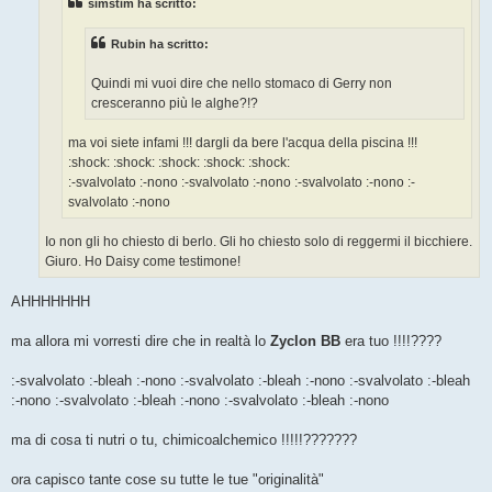
simstim ha scritto:
i
o
Rubin ha scritto:
Quindi mi vuoi dire che nello stomaco di Gerry non
cresceranno più le alghe?!?
ma voi siete infami !!! dargli da bere l'acqua della piscina !!!
:shock: :shock: :shock: :shock: :shock:
:-svalvolato :-nono :-svalvolato :-nono :-svalvolato :-nono :-
svalvolato :-nono
Io non gli ho chiesto di berlo. Gli ho chiesto solo di reggermi il bicchiere.
Giuro. Ho Daisy come testimone!
AHHHHHHH
ma allora mi vorresti dire che in realtà lo
Zyclon BB
era tuo !!!!????
:-svalvolato :-bleah :-nono :-svalvolato :-bleah :-nono :-svalvolato :-bleah
:-nono :-svalvolato :-bleah :-nono :-svalvolato :-bleah :-nono
ma di cosa ti nutri o tu, chimicoalchemico !!!!!???????
ora capisco tante cose su tutte le tue "originalità"