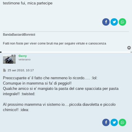
s
testimone fui, mica partecipe
s
a
g
g
i
o
BandaBastardiBonnisti
Fatti non foste per viver come bruti ma per seguire virtute e canoscenza
Gerry
veterano
M
25 set 2010, 10:17
e
s
Preoccupante e' il fatto che nemmeno lo ricordo..... :lol:
s
Comunque in maremma si fa' di peggio!!
a
g
Qualche amico si e' mangiato la pasta del cane spacciata per pasta
g
integrale!! :twisted:
i
o
Al prossimo maremma vi sistemo io....piccola diavoletta e piccolo
chimico!! :idea: