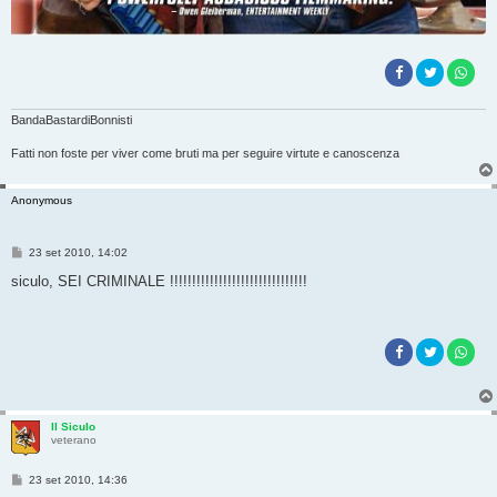
BandaBastardiBonnisti
Fatti non foste per viver come bruti ma per seguire virtute e canoscenza
Anonymous
M
23 set 2010, 14:02
e
s
siculo, SEI CRIMINALE !!!!!!!!!!!!!!!!!!!!!!!!!!!!!!!
s
a
g
g
i
o
Il Siculo
veterano
M
23 set 2010, 14:36
e