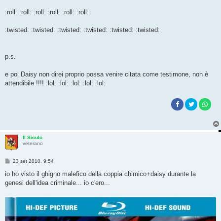
:roll: :roll: :roll: :roll: :roll: :roll:
:twisted: :twisted: :twisted: :twisted: :twisted: :twisted:
p.s.
e poi Daisy non direi proprio possa venire citata come testimone, non è
attendibile !!!! :lol: :lol: :lol: :lol: :lol:
Il Siculo
veterano
M
23 set 2010, 9:54
e
s
io ho visto il ghigno malefico della coppia chimico+daisy durante la
s
genesi dell'idea criminale... io c'ero...
a
g
g
i
o